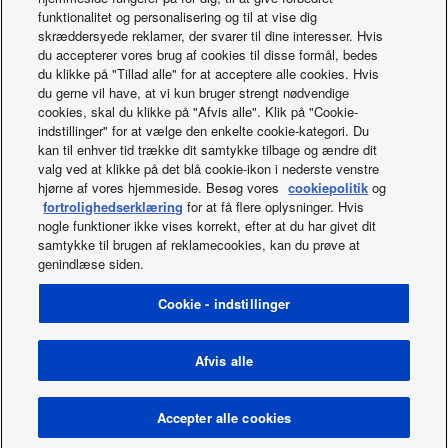
driftkapacitet ska vara lägre.
funktionalitet og personalisering og til at vise dig
skræddersyede reklamer, der svarer til dine interesser. Hvis
du accepterer vores brug af cookies til disse formål, bedes
du klikke på "Tillad alle" for at acceptere alle cookies. Hvis
Paket
du gerne vil have, at vi kun bruger strengt nødvendige
cookies, skal du klikke på "Afvis alle". Klik på "Cookie-
indstillinger" for at vælge den enkelte cookie-kategori. Du
kan til enhver tid trække dit samtykke tilbage og ændre dit
valg ved at klikke på det blå cookie-ikon i nederste venstre
hjørne af vores hjemmeside. Besøg vores
cookiepolitik
og
Ladda ner broschyr
fortrolighedserklæring
for at få flere oplysninger. Hvis
nogle funktioner ikke vises korrekt, efter at du har givet dit
samtykke til brugen af reklamecookies, kan du prøve at
genindlæse siden.
Facebook
Instagram
Youtube
LinkedIn
Om os
Kontakt os
Oversigt over websted
Cookie - indstillinger
Brugsbetingelser
Politik om beskyttelse af personlige oplysninger
Cookies-politik
Data act
Nyheder
Energimærker
Afvis alle
Område / Land
Copyright © 2026 Panasonic Marketing Europe GmbH Alle
Accepter alle cookies
rettigheder forbeholdt