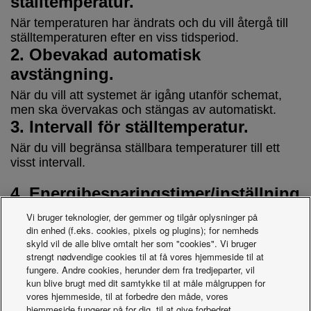
ställtemperatur.
När temperaturen har ändrats och du vill återgå till
ställtemperaturen efter en viss tidsperiod.
2. Obevakad automatisk
avstängning.
När du vill att systemet är igång utanför schemat,
men ska övervakas och stängas av automatiskt.
3. Intervall för ställtemperatur.
När du vill begränsa ställbara temperaturer till ett
visst intervall.
4. Energibesparingstimer/inställning
för effektiv drift.
Vi bruger teknologier, der gemmer og tilgår oplysninger på
din enhed (f.eks. cookies, pixels og plugins); for nemheds
Ange tidsperioder då lägre driftkapacitet ska
skyld vil de alle blive omtalt her som "cookies". Vi bruger
användas.
strengt nødvendige cookies til at få vores hjemmeside til at
5. Behovsinställning/inställning för
fungere. Andre cookies, herunder dem fra tredjeparter, vil
minskad topp/kraftigt minskad topp.
kun blive brugt med dit samtykke til at måle målgruppen for
vores hjemmeside, til at forbedre den måde, vores
Ange tidsperioder när utomhusenheternas
hjemmeside fungerer på for dig, til at give forbedret