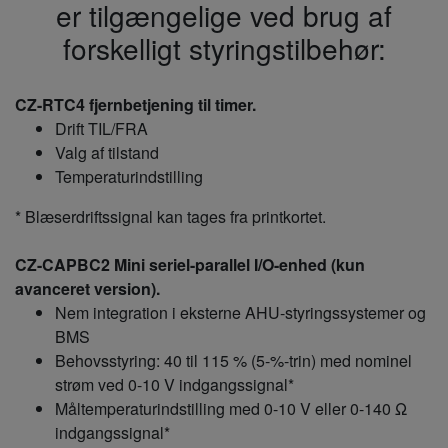
er tilgængelige ved brug af
forskelligt styringstilbehør:
CZ-RTC4 fjernbetjening til timer.
Drift TIL/FRA
Valg af tilstand
Temperaturindstilling
* Blæserdriftssignal kan tages fra printkortet.
CZ-CAPBC2 Mini seriel-parallel I/O-enhed (kun
avanceret version).
Nem integration i eksterne AHU-styringssystemer og
BMS
Behovsstyring: 40 til 115 % (5-%-trin) med nominel
strøm ved 0-10 V indgangssignal*
Måltemperaturindstilling med 0-10 V eller 0-140 Ω
indgangssignal*