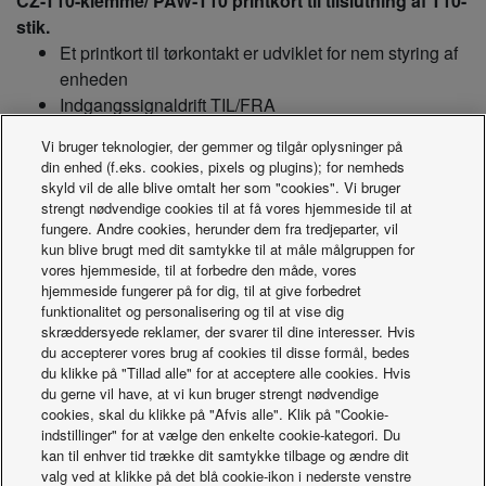
CZ-T10-klemme/ PAW‑T10 printkort til tilslutning af T10-
stik.
Et printkort til tørkontakt er udviklet for nem styring af
enheden
Indgangssignaldrift TIL/FRA
Fjernstyringsforbud
Vi bruger teknologier, der gemmer og tilgår oplysninger på
TIL-status for udgangssignaldrift, maks. 230 V 5 A
din enhed (f.eks. cookies, pixels og plugins); for nemheds
(NO/NC)
skyld vil de alle blive omtalt her som "cookies". Vi bruger
Status for udgangssignalalarm maks. 230 V 5 A
strengt nødvendige cookies til at få vores hjemmeside til at
fungere. Andre cookies, herunder dem fra tredjeparter, vil
(NO/NC)
kun blive brugt med dit samtykke til at måle målgruppen for
Alarmudgang (ved 12 V jævnstrøm)
vores hjemmeside, til at forbedre den måde, vores
Yderligere tilgængelige kontakter:
hjemmeside fungerer på for dig, til at give forbedret
funktionalitet og personalisering og til at vise dig
- Styring af ekstern befugter (TIL/FRA), 230 V vekselstrøm
skræddersyede reklamer, der svarer til dine interesser. Hvis
du accepterer vores brug af cookies til disse formål, bedes
3 A
du klikke på "Tillad alle" for at acceptere alle cookies. Hvis
- Styring af ekstern blæser (TIL/FRA), 12 V jævnstrøm
du gerne vil have, at vi kun bruger strengt nødvendige
- Eksternt filterstatussignal, potentialefri
cookies, skal du klikke på "Afvis alle". Klik på "Cookie-
- Ekstern svømmerkoblersignal, potentialefri
indstillinger" for at vælge den enkelte cookie-kategori. Du
kan til enhver tid trække dit samtykke tilbage og ændre dit
- Ekstern lækageregistreringssensor eller TH. FRA-kontakt,
valg ved at klikke på det blå cookie-ikon i nederste venstre