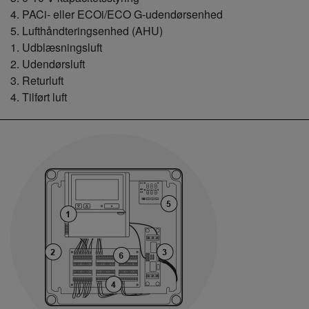
4. PACi- eller ECOi/ECO G-udendørsenhed
5. Lufthåndteringsenhed (AHU)
1. Udblæsningsluft
2. Udendørsluft
3. Returluft
4. Tilført luft