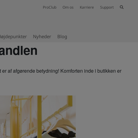
ProClub
Om os
Karriere
Support
øjdepunkter
Nyheder
Blog
handlen
et er af afgørende betydning! Komforten inde i butikken er