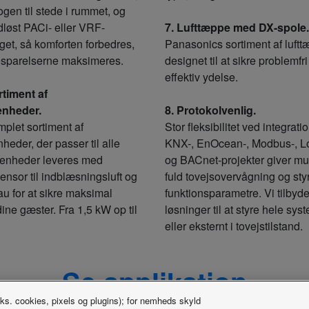
gen til stede i rummet, og
dløst PACi- eller VRF-
7. Lufttæppe med DX-spole.
et, så komforten forbedres,
Panasonics sortiment af luftt
esparelserne maksimeres.
designet til at sikre problemfri 
effektiv ydelse.
rtiment af
enheder.
8. Protokolvenlig.
mplet sortiment af
Stor fleksibilitet ved integrati
eder, der passer til alle
KNX-, EnOcean-, Modbus-, L
 enheder leveres med
og BACnet-projekter giver mu
ensor til indblæsningsluft og
fuld tovejsovervågning og styr
au for at sikre maksimal
funktionsparametre. Vi tilbyd
dine gæster. Fra 1,5 kW op til
løsninger til at styre hele sys
eller eksternt i tovejstilstand.
Se applikation
eks. cookies, pixels og plugins); for nemheds skyld