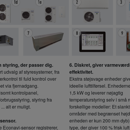
 styring, der passer dig.
6. Diskret, giver varmeværd
ort udvalg af styresystemer, fra
effektivitet.
rkontrol til fuld kontrol over
Ekstra støjsvage enheder giv
et via fjernadgang.
ideelle lufttilførsel. Enhedern
lsomt kontrolpanel,
1,5 kW og leverer nøjagtig
orbrugsstyring, styring fra
temperaturstyring selv i små 
.. alt er muligt.
forskellige modeller: Et slankt
områder med begrænset høj
-sensor.
enheden er kun 200 mm dyb)
e Econavi-sensor registrerer,
type, der giver 100 % frisk luft