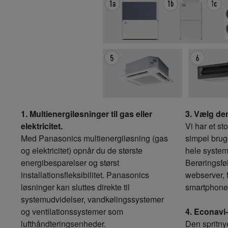
1. Multienergiløsninger til gas eller
3. Vælg den
elektricitet.
Vi har et st
Med Panasonics multienergiløsning (gas
simpel bruge
og elektricitet) opnår du de største
hele system
energibesparelser og størst
Berøringsfø
installationsfleksibilitet. Panasonics
webserver, f
løsninger kan sluttes direkte til
smartphone .
systemudvidelser, vandkølingssystemer
og ventilationssystemer som
4. Econavi
lufthåndteringsenheder.
Den spritny