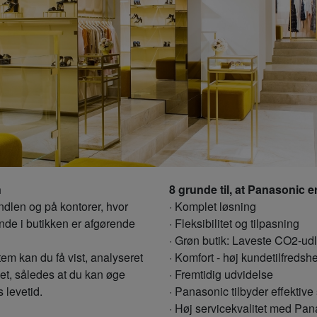
n
8 grunde til, at Panasonic e
ndlen og på kontorer, hvor
· Komplet løsning
nde i butikken er afgørende
· Fleksibilitet og tilpasning
· Grøn butik: Laveste CO2-ud
em kan du få vist, analyseret
· Komfort - høj kundetilfredsh
met, således at du kan øge
· Fremtidig udvidelse
 levetid.
· Panasonic tilbyder effektiv
· Høj servicekvalitet med Pa