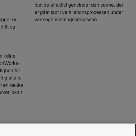
idet de effektivt genvinder den varme, der
er gået tabt i ventilationsprocessen under
æpper er
varmegenvindingsprocessen.
drift og
on i dine
onWorks-
lighed for
ing af alle
er en række
temet lokalt