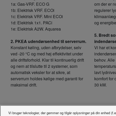
1a: Gas-VRF. ECO G
om der er no
1b: Elektrisk VRF. ECOi
regulerer ly
1c: Elektrisk VRF. Mini ECOi
klimaanlægg
1d: Elektrisk 1x1. PACi
og energib
1e: Elektrisk A2W. Aquarea
5. Bredt so
2. PKEA udendørsenhed til serverrum.
indendørs
Konstant køling, uden afbrydelser, selv
Vi har et ko
ved -20 °C og med høj effektivitet under
indendørsenh
alle driftsforhold. Klar til kontinuerlig drift
behov. Alle
og nem at tilslutte til 2 systemer, som
temperaturs
automatisk veksler for at sikre, at
lavt lydnive
serverrum holdes kølige med garanti for
komfort for 
maksimal drift.
30 kW.
Vi bruger teknologier, der gemmer og tilgår oplysninger på din enhed (f.