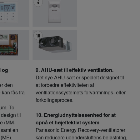
i og
9. AHU-sæt til effektiv ventilation.
Det nye AHU-sæt er specielt designet til
er den
at forbedre effektiviteten af
e kan fås fra
ventilationssystemets forvarmnings- eller
forkølingsproces.
rum. To
 design til
10. Energiudnyttelsesenhed for at
de (MM-
opnå et højeffektivt system
 samt en
Panasonic Energy Recovery-ventilatorer
 (MF).
kan reducere udendørsluftens belastning,