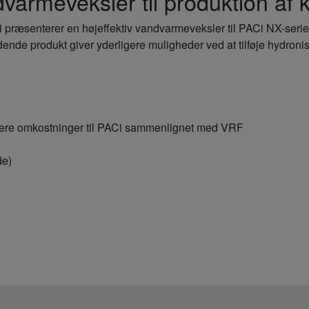
armeveksler til produktion af k
i præsenterer en højeffektiv vandvarmeveksler til PACi NX-serie
ende produkt giver yderligere muligheder ved at tilføje hydroni
avere omkostninger til PACi sammenlignet med VRF
de)