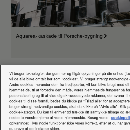
Aquarea-kaskade til Porsche-bygning
Vi bruger teknologier, der gemmer og tilgår oplysninger på din enhed (f.
vil de alle blive omtalt her som "cookies". Vi bruger strengt nødvendige 
Andre cookies, herunder dem fra tredjeparter, vil kun blive brugt med di
hjemmeside, til at forbedre den måde, vores hjemmeside fungerer på for di
personalisering og til at vise dig skræddersyede reklamer, der svarer til
cookies til disse formål, bedes du klikke på "Tillad alle" for at accepter
bruger strengt nødvendige cookies, skal du klikke på "Afvis alle". Klik p
Facebook
Instagram
Youtube
LinkedIn
cookie-kategori. Du kan til enhver tid trække dit samtykke tilbage og ænd
Om os
Kontakt os
Oversigt over websted
Brugsbetingelse
nederste venstre hjørne af vores hjemmeside. Besøg vores
cookiepoli
oplysninger. Hvis nogle funktioner ikke vises korrekt, efter at du har gi
Copyright © 2026 Panasonic Marketing Europe GmbH Alle rettighed
du prøve at genindlæse siden.