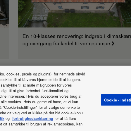
En 10-klasses renovering: indgreb i klimaskæ
og overgang fra kedel til varmepumpe
eks. cookies, pixels og plugins); for nemheds skyld
Hvad sker der
cookies til at få vores hjemmeside til at fungere.
t samtykke til at måle målgruppen for vores
g, til at give forbedret funktionalitet og
 dine interesser. Hvis du accepterer vores brug af
Cookie - indsti
e alle cookies. Hvis du gerne vil have, at vi kun
å "Cookie-indstillinger" for at vælge den enkelte
re dit valg ved at klikke på det blå cookie-ikon i
r
Politik om beskyttelse af personlige oplysninger
Cookies-politik
Da
tik
og
fortrolighedserklæring
for at få flere
vet dit samtykke til brugen af reklamecookies, kan
er forbeholdt