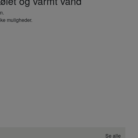
ølet og varmt vand
n.
ske muligheder.
Se alle