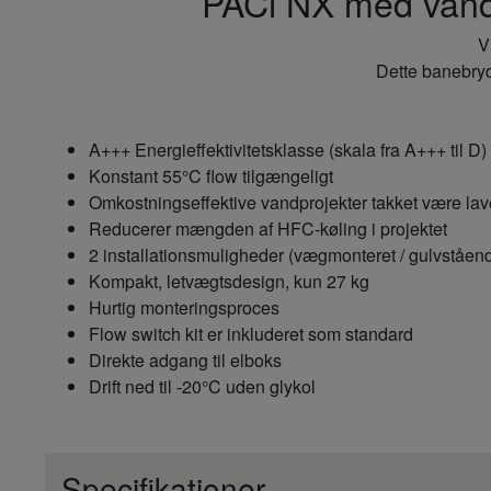
PACi NX med vandv
V
Dette banebryd
A+++ Energieffektivitetsklasse (skala fra A+++ til D)
Konstant 55°C flow tilgængeligt
Omkostningseffektive vandprojekter takket være l
Reducerer mængden af HFC-køling i projektet
2 installationsmuligheder (vægmonteret / gulvståen
Kompakt, letvægtsdesign, kun 27 kg
Hurtig monteringsproces
Flow switch kit er inkluderet som standard
Direkte adgang til elboks
Drift ned til -20°C uden glykol
Specifikationer