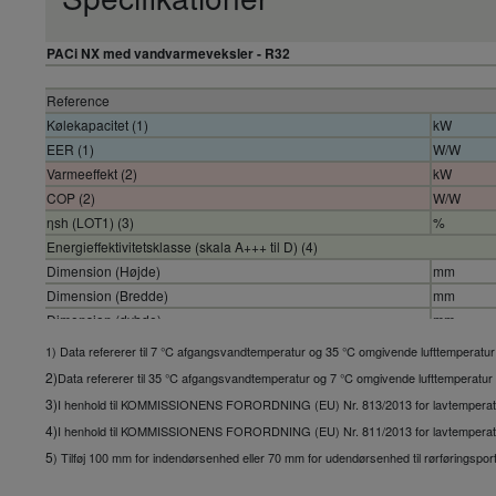
PACi NX med vandvarmeveksler - R32
Reference
Kølekapacitet (1)
kW
EER (1)
W/W
Varmeeffekt (2)
kW
COP (2)
W/W
ηsh (LOT1) (3)
%
Energieffektivitetsklasse (skala A+++ til D) (4)
Dimension (Højde)
mm
Dimension (Bredde)
mm
Dimension (dybde)
mm
Nettovægt
kg
1) Data refererer til 7 °C afgangsvandtemperatur og 35 °C omgivende lufttemperatur
Vandrørsforbindelse
Inch
2)
Data refererer til 35 °C afgangsvandtemperatur og 7 °C omgivende lufttemperatur 
Kølevandsgennemstrømning (∆T=5 K, 35 °C)
m³/h
3)
I henhold til KOMMISSIONENS FORORDNING (EU) Nr. 813/2013 for lavtempera
Varmtvandsgennemstrømning (∆T=5 K. 35 °C)
L/min
4)
I henhold til KOMMISSIONENS FORORDNING (EU) Nr. 811/2013 for lavtempera
Gennemstrømningskontakt
5
) Tilføj 100 mm for indendørsenhed eller 70 mm for udendørsenhed til rørføringsport
Vandfilter
Udendørsenhed