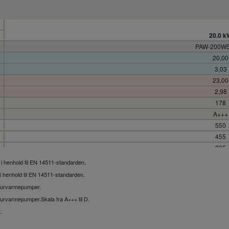
20.0 k
PAW-200W
20,00
3,03
23,00
2,98
178
A+++
550
455
205
27
.
 i henhold til EN 14511-standarden
Male Thre
i henhold til EN 14511-standarden
.
3,45
turvarmepumper
.
4,15
turvarmepumper
.
Skala fra A+++ til D.
Includ
.
Includ
U-200PZ