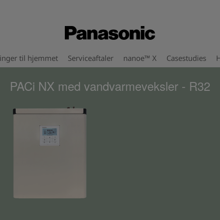
inger til hjemmet
Serviceaftaler
nanoe™ X
Casestudies
H
PACi NX med vandvarmeveksler - R32