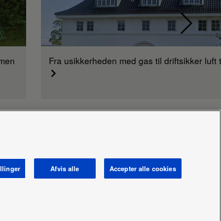
rmen
Fra usikkerheden med gas til driftsikker luft t
llinger
Afvis alle
Accepter alle cookies
ta act
Nyheder
Energimærker
Område / Land