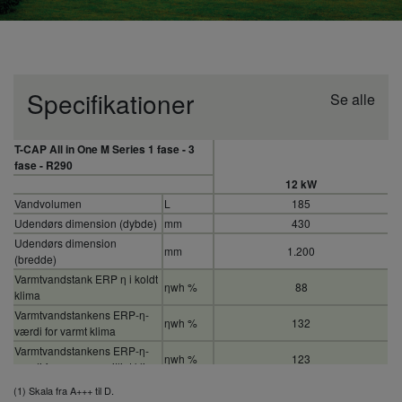
Specifikationer
Se alle
T-CAP All in One M Series 1 fase - 3
fase - R290
12 kW
Vandvolumen
L
185
Udendørs dimension (dybde)
mm
430
Udendørs dimension
mm
1.200
(bredde)
Varmtvandstank ERP η i koldt
ηwh %
88
klima
Varmtvandstankens ERP-η-
ηwh %
132
værdi for varmt klima
Varmtvandstankens ERP-η-
ηwh %
123
værdi for gennemsnitligt klima
Tappeprofil i henhold til EN 16147
L
(1) Skala fra A+++ til D.