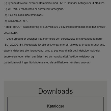
Tankens indvendige materiale
Rustfrit stål
(2) Lydeffektniveau i overensstemmelse med EN12102 under betingelser i EN14825.
Maksimal vandtemperatur
°C
65
(3) WH-WXG-modellerne er hermetisk forseglede.
Højdeforskel (ind/ud)
m
30
(4) Tjek de lokale bestemmelser.
Varmtvandsgennemstrømning
L/min
34,4
(5) Skala fra A+ til F.
(∆T=5 K. 35 °C)
* EER- og COP-klassificering er kun ved 230 V i overensstemmelse med EU-direktiv
A-klasse pumpe
W
175
(Indgangseffekt maks.)
2003/32/EF.
A-klasse pumpe
** Dette produkt er designet til at overholde den europæiske drikkevandsstandard
W
30
(Indgangseffekt min.)
(EU) 2020/2184. Produktets levetid er ikke garanteret i tilfælde af brug af grundvand,
A-klasse pumpe (Antal hastigheder)
Variabel hastighed
såsom kildevand eller brøndvand, brug af postevand, når det indeholder salt eller
Opvarmning i koldt klima.
A+++ to
andre urenheder, eller i områder med sur vandkvalitet. Vedligeholdelses- og
Energiklasse (W 35 °C / W 55
A++ / A++
D
°C) (1)
garantiomkostninger i forbindelse med disse tilfælde er kundens ansvar.
Opvarmning i koldt klima.
Sæsonmæssig
SCOP
4,31 / 3,26
energieffektivitet (W 35 °C / W
55 °C)
Opvarmning i koldt klima.
Downloads
Sæsonmæssig
ηs %
169/127
energieffektivitet (W 35 °C / W
55 °C)
Opvarmning i varmt klima.
Kataloger
A+++ to
Energiklasse (W 35 °C / W 55
A+++ / A+++