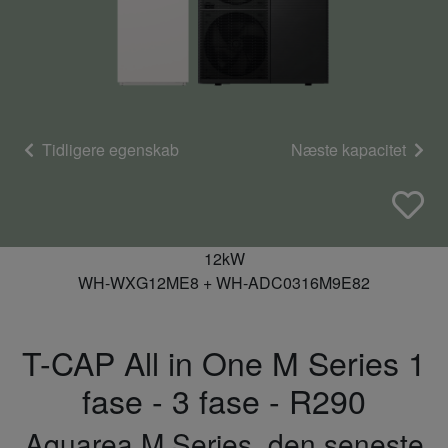
Tidligere egenskab
Næste kapacitet
12kW
WH-WXG12ME8 + WH-ADC0316M9E82
T-CAP All in One M Series 1
fase - 3 fase - R290
Aquarea M Series, den seneste