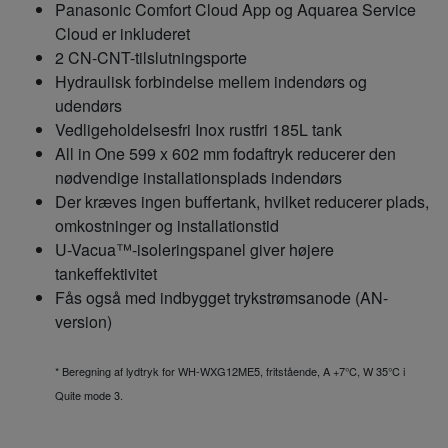
Panasonic Comfort Cloud App og Aquarea Service
Cloud er inkluderet
2 CN-CNT-tilslutningsporte
Hydraulisk forbindelse mellem indendørs og
udendørs
Vedligeholdelsesfri Inox rustfri 185L tank
All in One 599 x 602 mm fodaftryk reducerer den
nødvendige installationsplads indendørs
Der kræves ingen buffertank, hvilket reducerer plads,
omkostninger og installationstid
U-Vacua™-isoleringspanel giver højere
tankeffektivitet
Fås også med indbygget trykstrømsanode (AN-
version)
* Beregning af lydtryk for WH-WXG12ME5, fritstående, A +7°C, W 35°C i
Quite mode 3.