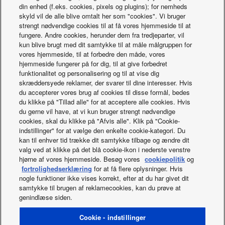
kW
12,00
din enhed (f.eks. cookies, pixels og plugins); for nemheds
°C)
skyld vil de alle blive omtalt her som "cookies". Vi bruger
Udendørs dimensioner
mm
1.520
Aquarea-kaskade til Porsche-bygning
strengt nødvendige cookies til at få vores hjemmeside til at
(Højde)
fungere. Andre cookies, herunder dem fra tredjeparter, vil
Varmeeffekt (A +7 °C, W 35
kW
12,00
kun blive brugt med dit samtykke til at måle målgruppen for
°C)
vores hjemmeside, til at forbedre den måde, vores
COP (A +2 °C, W 55 °C)
2,42
hjemmeside fungerer på for dig, til at give forbedret
Opvarmning i varmt klima.
funktionalitet og personalisering og til at vise dig
Sæsonenergi-effektivitet (W
ηs %
256 / 171
skræddersyede reklamer, der svarer til dine interesser. Hvis
35 °C / W 55 °C)
du accepterer vores brug af cookies til disse formål, bedes
Opvarmning i et
du klikke på "Tillad alle" for at acceptere alle cookies. Hvis
gennemsnitligt klima.
A+++ to
du gerne vil have, at vi kun bruger strengt nødvendige
A+++ / A++
Hvad sker der
Energiklasse (W 35 °C / W 55
D
cookies, skal du klikke på "Afvis alle". Klik på "Cookie-
°C) (1)
indstillinger" for at vælge den enkelte cookie-kategori. Du
Opvarmning i et
kan til enhver tid trække dit samtykke tilbage og ændre dit
gennemsnitligt klima.
valg ved at klikke på det blå cookie-ikon i nederste venstre
Sæsonmæssig
SCOP
5,00 / 3,46
hjørne af vores hjemmeside. Besøg vores
cookiepolitik
og
energieffektivitet (W 35 °C / W
fortrolighedserklæring
for at få flere oplysninger. Hvis
55 °C)
nogle funktioner ikke vises korrekt, efter at du har givet dit
Opvarmning i et
samtykke til brugen af reklamecookies, kan du prøve at
gennemsnitligt klima.
genindlæse siden.
Facebook
Instagram
Youtube
LinkedIn
Sæsonmæssig
ηs %
197 / 135
energieffektivitet (W 35 °C / W
Om os
Kontakt os
Oversigt over websted
Cookie - indstillinger
55 °C)
Brugsbetingelser