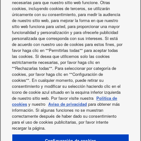
necesarias para que nuestro sitio web funcione. Otras
Directiva sobre eficiencia energética de los edificios: Cero
13-05-2024
cookies, incluyendo cookies de terceros, se utilizarán
únicamente con su consentimiento, para medir la audiencia
emisiones para 2050
de nuestro sitio web, para mejorar la forma en que nuestro
sitio web funciona para usted, para proporcionar una mayor
El nuevo Reglamento sobre gases fluorados: hacia
28-02-2024
funcionalidad y personalización y para ofrecerle publicidad
refrigerantes con menor GWP con Panasonic Heating and Cooling
personalizada que corresponda con sus intereses. Si está
de acuerdo con nuestro uso de cookies para estos fines, por
Solutions
favor haga clic en ""Permitirlas todas"" para aceptar todas
las cookies. Si desea que utilicemos solo las cookies
Consigue los secadores de pelo EH-NA9J-N825 de
11-12-2023
estrictamente necesarias, por favor haga clic en
Panasonic
""Rechazarlas todas"". Para seleccionar por categoría de
cookies, por favor haga clic en ""Configuración de
cookies"". En cualquier momento, puede retirar su
Trucos para ahorrar dinero en calefacción
04-05-2023
consentimiento y modificar su selección haciendo clic en el
icono de cookie azul situado en la esquina inferior izquierda
¿Vale la pena cambiar de un sistema tradicional a Aquarea?
22-04-2023
de nuestro sitio web. Por favor visite nuestra
Política de
cookies
y nuestro
Aviso de privacidad
para obtener más
información. Si algunas funciones no se muestran
correctamente después de haber dado su consentimiento
para el uso de cookies publicitarias, por favor intente
recargar la página.
X
Facebook
Instagram
Youtube
LinkedIn
SOBRE NOSOTROS
Contacte con nosotros
Mapa del sitio
Configuración de cookies