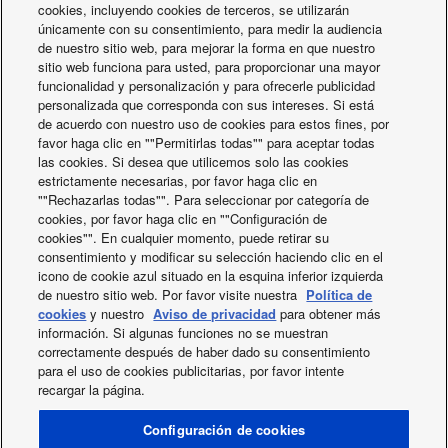
cookies, incluyendo cookies de terceros, se utilizarán
únicamente con su consentimiento, para medir la audiencia
de nuestro sitio web, para mejorar la forma en que nuestro
Portal de selección de personal
sitio web funciona para usted, para proporcionar una mayor
funcionalidad y personalización y para ofrecerle publicidad
personalizada que corresponda con sus intereses. Si está
de acuerdo con nuestro uso de cookies para estos fines, por
favor haga clic en ""Permitirlas todas"" para aceptar todas
las cookies. Si desea que utilicemos solo las cookies
estrictamente necesarias, por favor haga clic en
""Rechazarlas todas"". Para seleccionar por categoría de
cookies, por favor haga clic en ""Configuración de
cookies"". En cualquier momento, puede retirar su
consentimiento y modificar su selección haciendo clic en el
icono de cookie azul situado en la esquina inferior izquierda
de nuestro sitio web. Por favor visite nuestra
Política de
cookies
y nuestro
Aviso de privacidad
para obtener más
información. Si algunas funciones no se muestran
correctamente después de haber dado su consentimiento
para el uso de cookies publicitarias, por favor intente
recargar la página.
X
Facebook
Instagram
Youtube
LinkedIn
SOBRE NOSOTROS
Contacte con nosotros
Mapa del sitio
Configuración de cookies
Condiciones de uso
Política de privacidad