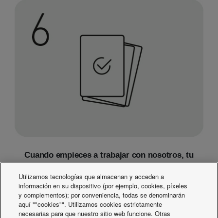
Cuando empieces a trabajar con nosotros, tu
gerente y el equipo de RR. HH. crearán un plan de
Utilizamos tecnologías que almacenan y acceden a
incorporación contigo para satisfacer de la mejor
información en su dispositivo (por ejemplo, cookies, píxeles
manera posible tus necesidades personales.
y complementos); por conveniencia, todas se denominarán
aquí ""cookies"". Utilizamos cookies estrictamente
necesarias para que nuestro sitio web funcione. Otras