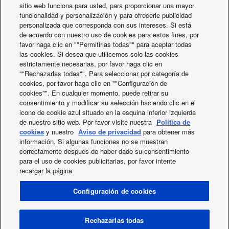
sitio web funciona para usted, para proporcionar una mayor
funcionalidad y personalización y para ofrecerle publicidad
personalizada que corresponda con sus intereses. Si está
de acuerdo con nuestro uso de cookies para estos fines, por
El equipo y los socios de
favor haga clic en ""Permitirlas todas"" para aceptar todas
las cookies. Si desea que utilicemos solo las cookies
Panasonic te ayudan a
estrictamente necesarias, por favor haga clic en
""Rechazarlas todas"". Para seleccionar por categoría de
construir tu proyecto.
cookies, por favor haga clic en ""Configuración de
cookies"". En cualquier momento, puede retirar su
consentimiento y modificar su selección haciendo clic en el
Contacte con nosotros
icono de cookie azul situado en la esquina inferior izquierda
de nuestro sitio web. Por favor visite nuestra
Política de
cookies
y nuestro
Aviso de privacidad
para obtener más
información. Si algunas funciones no se muestran
correctamente después de haber dado su consentimiento
para el uso de cookies publicitarias, por favor intente
recargar la página.
X
Facebook
Instagram
Youtube
LinkedIn
SOBRE NOSOTROS
Contacte con nosotros
Mapa del sitio
Configuración de cookies
Condiciones de uso
Política de privacidad
Política de Cookies
Data act
News
Etiquetas energéticas
Rechazarlas todas
Area / País