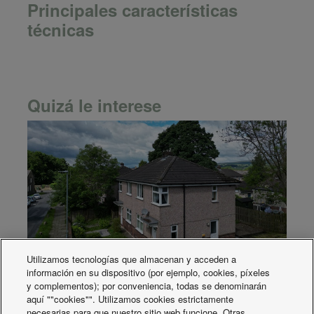
Principales características
técnicas
Quizá le interese
Utilizamos tecnologías que almacenan y acceden a
información en su dispositivo (por ejemplo, cookies, píxeles
Panasonic se asocia con Together
y complementos); por conveniencia, todas se denominarán
Housing para ofrecer soluciones de
aquí ""cookies"". Utilizamos cookies estrictamente
necesarias para que nuestro sitio web funcione. Otras