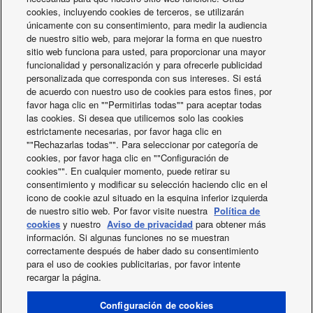
calefacción sostenibles
cookies, incluyendo cookies de terceros, se utilizarán
únicamente con su consentimiento, para medir la audiencia
de nuestro sitio web, para mejorar la forma en que nuestro
sitio web funciona para usted, para proporcionar una mayor
funcionalidad y personalización y para ofrecerle publicidad
personalizada que corresponda con sus intereses. Si está
de acuerdo con nuestro uso de cookies para estos fines, por
El equipo y los socios de
favor haga clic en ""Permitirlas todas"" para aceptar todas
las cookies. Si desea que utilicemos solo las cookies
Panasonic te ayudan a
estrictamente necesarias, por favor haga clic en
""Rechazarlas todas"". Para seleccionar por categoría de
construir tu proyecto.
cookies, por favor haga clic en ""Configuración de
cookies"". En cualquier momento, puede retirar su
consentimiento y modificar su selección haciendo clic en el
Contacte con nosotros
icono de cookie azul situado en la esquina inferior izquierda
de nuestro sitio web. Por favor visite nuestra
Política de
cookies
y nuestro
Aviso de privacidad
para obtener más
información. Si algunas funciones no se muestran
correctamente después de haber dado su consentimiento
para el uso de cookies publicitarias, por favor intente
recargar la página.
X
Facebook
Instagram
Youtube
LinkedIn
SOBRE NOSOTROS
Contacte con nosotros
Mapa del sitio
Configuración de cookies