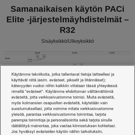
Samanaikaisen käytön PACi
Elite -järjestelmäyhdistelmät –
R32
Sisäyksikkö/Ulkoyksikkö
Käytämme tekniikoita, jotka tallentavat tietoja laitteellesi ja
käyttävät niitä (esim. evästeet, pikselit ja liitännäiset);
kätevyyden vuoksi niihin kaikkiin viitataan tässä yhteydessä
nimellä "evästeet". Käytämme ehdottoman välttämättömiä
evästeitä, jotta verkkosivustomme toimisi. Muita evästeitä,
Sisäyksiköt
myös kolmansien osapuolten evästeitä, käytetään vain
suostumuksellasi, jotta voimme mitata verkkosivustomme
yleisöä, parantaa verkkosivustomme toimintaa, tarjota
parempia toimintoja ja personalisointia sekä tarjota sinulle
räätälöityä mainontaa, joka vastaa kiinnostuksen kohteitasi.
Jos hyväksyt evästeiden käytön näihin tarkoituksiin,