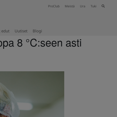
ProClub
Meistä
Ura
Tuki
t edut
Uutiset
Blogi
opa 8 °C:seen asti