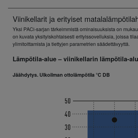
Viinikellarit ja erityiset matalalämpötil
Yksi PACi-sarjan tärkeimmistä ominaisuuksista on mukaute
on kuvata yksityiskohtaisesti erityissovelluksia, joissa 
ylimitoittamista ja tiettyjen parametrien säädettävyyttä.
Lämpötila-alue – viinikellarin lämpötila-al
Jäähdytys. Ulkoilman ottolämpötila °C DB