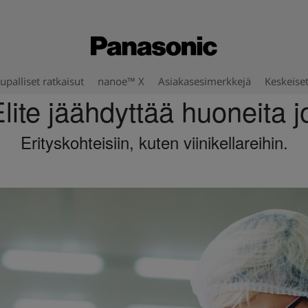
upalliset ratkaisut
nanoe™ X
Asiakasesimerkkejä
Keskeise
ite jäähdyttää huoneita j
Erityskohteisiin, kuten viinikellareihin.