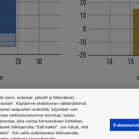
WB
S
tä (esim. evästeet, pikselit ja liitännäiset);
A) Sallittu vasta tuuli- ja lumituuletusaukkojen asentamisen 
"evästeet". Käytämme ehdottoman välttämättömiä
ansien osapuolten evästeitä, käytetään vain
B) Alue, jossa jäähdytys- ja lämmityskapasiteetti saavutetaan
ntaa verkkosivustomme toimintaa, tarjota
mainontaa, joka vastaa kiinnostuksen kohteitasi.
Evästeasetuk
teet klikkaamalla "Salli kaikki". Jos haluat, että
kki". Voit valita evästeluokan klikkaamalla
uttaa valintaasi napsauttamalla