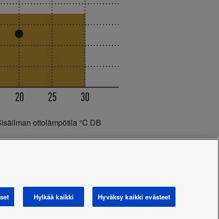
isäilman ottolämpötila °C DB
jälkeen
 tätä tarkoitusta varten
set
Hylkää kaikki
Hyväksy kaikki evästeet