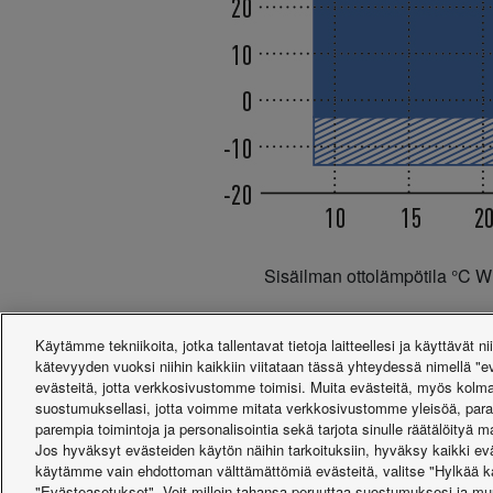
Sisäilman ottolämpötila °C 
Käytämme tekniikoita, jotka tallentavat tietoja laitteellesi ja käyttävät nii
kätevyyden vuoksi niihin kaikkiin viitataan tässä yhteydessä nimellä 
evästeitä, jotta verkkosivustomme toimisi. Muita evästeitä, myös kolm
suostumuksellasi, jotta voimme mitata verkkosivustomme yleisöä, para
parempia toimintoja ja personalisointia sekä tarjota sinulle räätälöityä 
Jos hyväksyt evästeiden käytön näihin tarkoituksiin, hyväksy kaikki eväs
käytämme vain ehdottoman välttämättömiä evästeitä, valitse "Hylkää kai
Facebook
Instagram
Youtube
LinkedIn
"Evästeasetukset". Voit milloin tahansa peruuttaa suostumuksesi ja mu