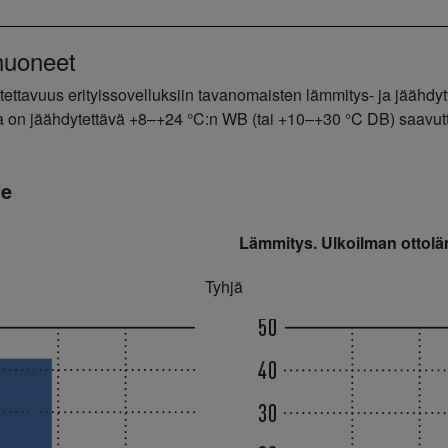
ahuoneet
ttavuus erityissovelluksiin tavanomaisten lämmitys- ja jäähdyty
tilaa on jäähdytettävä +8–+24 °C:n WB (tai +10–+30 °C DB) saavut
ue
Lämmitys. Ulkoilman ottol
Tyhjä