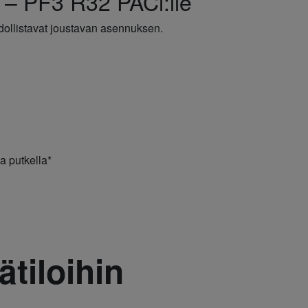
 – PF3 R32 PACi:lle
dollistavat joustavan asennuksen.
a putkella*
ätiloihin