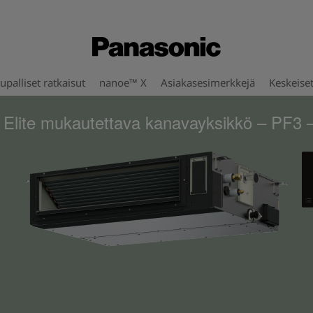
upalliset ratkaisut
nanoe™ X
Asiakasesimerkkejä
Keskeise
 Elite mukautettava kanavayksikkö – PF3 