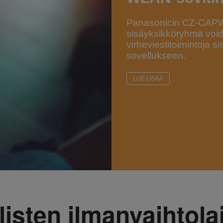
Panasonicin CZ-CAPWF
sisäyksikköryhmä voidaa
virheviestitoimintoja 
sovellukseen.
LUE LISÄÄ
isten ilmanvaihtola