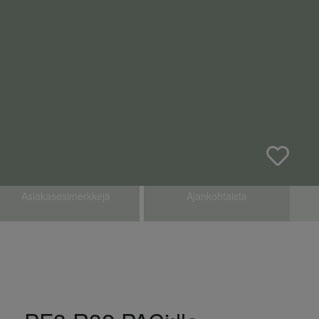
Asiakasesimerkkejä
Ajankohtaista