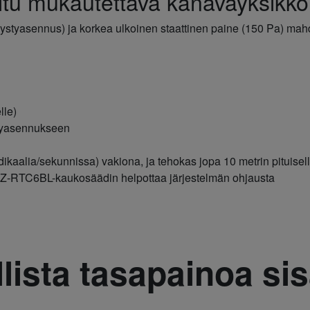
ltu mukautettava kanavayksikkö
ystyasennus) ja korkea ulkoinen staattinen paine (150 Pa) mah
lle)
styasennukseen
aalia/sekunnissa) vakiona, ja tehokas jopa 10 metrin pituisell
 CZ-RTC6BL-kaukosäädin helpottaa järjestelmän ohjausta
ista tasapainoa sis