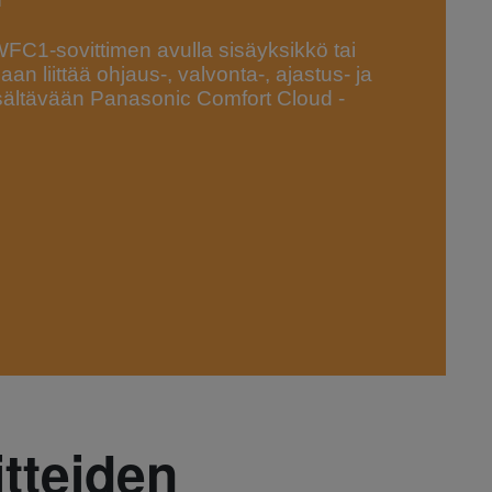
C1-sovittimen avulla sisäyksikkö tai
n liittää ohjaus-, valvonta-, ajastus- ja
sisältävään Panasonic Comfort Cloud -
itteiden