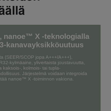
äällä
, nanoe™ X -teknologialla
3-kanavayksikköuutuus
tta (SEER/SCOP jopa A+++/A+++),
R32-kylmäaine, ylivertaista joustavuutta,
a kaksois-, kolmois- tai tupla-
ollisuus. Järjestelmä voidaan integroida
sältää nanoe™ X -toiminnon vakiona.