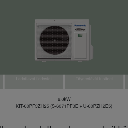
Ladattavat tiedostot
Täydentävät tuotteet
6.0kW
KIT-60PF3ZH25 (S-6071PF3E + U-60PZH2E5)