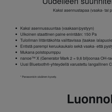
Uudelleen suunnite
Kaksi asennustapaa (vaaka- tai p
Kaksi asennussuuntaa (vaakaan/pystyyn)
Ulkoinen staattinen paine enintään: 150 Pa
Tuloilman liitäntäkohta valittavissa (taakse /alapuole
Entistä parempi keruukaukalo sekä vaaka- että py
Mukana poistopumppu
nanoe™ X (Generator Mark 2 = 9,6 biljoonaa OH-radik
Uusi Bluetooth®-yhteydellä varustettu langallinen
* Panasonicin sisäinen kysely.
Luonnoll