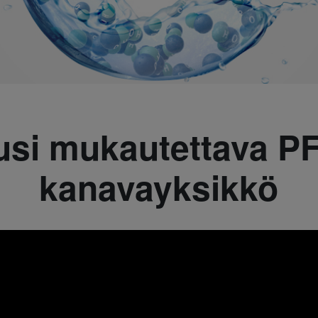
usi mukautettava PF
kanavayksikkö