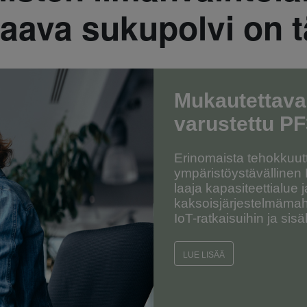
aava sukupolvi on t
Mukautettava
varustettu
PF
Erinomaista tehokkuu
ympäristöystävällinen 
laaja kapasiteettialue j
kaksoisjärjestelmämahd
IoT-ratkaisuihin ja si
LUE LISÄÄ