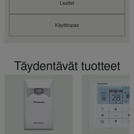
Leaflet
Pdesign -10
kW
4,7
7,8
9,5
10,2
°C:ssa
Syöttöteho
lämmitys
kW
2,02
2,80
3,70
4,74
Käyttöopas
(nimellinen)
Lämmityksen
kW
0,36
0,56
0,58
0,60
ottoteho (min.)
Lämmityksen
kW
2,85
3,95
5,00
5,80
ottoteho (maks.)
Vuotuinen
Täydentävät tuotteet
energiankulutus
kWh/a
1.400
2.426
—
—
lämmitys (3)
S-
Sisäyksikkö
S-1014PT3E
S-1014PT3E
S-1014PT
6071PT3E
Sisäilman virtaus
m³/min
21,0
30,0
34,0
35,0
(Korkea)
Sisäilman virtaus
m³/min
18,0
25,0
28,0
29,0
(Keskitaso)
Sisäilman virtaus
m³/min
15,5
23,0
24,0
25,0
(Matala)
Kosteudenpoiston
L/h
2,7
3,6
5,4
6,4
määrä
Sisätilojen