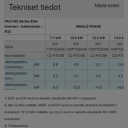
Tekniset tiedot
Näytä kaikki
PACi NX Series Elite
Inverter+ -kattoversio –
SINGLE PHASE
R32
7.1 kW
10.0 kW
12.5 kW
14.0 kW
KIT-
KIT-
KIT-
KIT-
Sarja
71PT3ZH45
100PT3ZH45
125PT3ZH45
140PT3ZH
Kaukosäädin
CZ-RTC5B
CZ-RTC5B
CZ-RTC5B
CZ-RTC5
Jäähdytysteho
kW
6,8
9,5
12,1
13,4
(nimellinen)
Jäähdytysteho
kW
2,2
3,1
3,2
3,3
(min.)
Jäähdytysteho
kW
9,0
12,5
14,0
16,0
(maks.)
EER (nimellinen)
1) EER- ja COP-arvot on laskettu standardin EN14511 mukaisesti.
W/W
3,91
4,06
3,46
3,21
(1)
2) Alle 12 kW:n malleille, SEER- ja SCOP-arvot on laskettu direktiivin EU/626/2011
EER (min.) (1)
W/W
2,69
3,29
3,01
2,67
mukaisesti. Yli 12 kW:n malleille, ηs,c/ηs,h-arvot on laskettu standardin EN 14825
EER (maks.) (1)
W/W
5,79
5,34
5,33
5,32
mukaisesti.
SEER/ηsc (2)
%
7,3 A++
7,3 A++
278,4%
263,3%
3) Tehdasasetus.
Pdesign