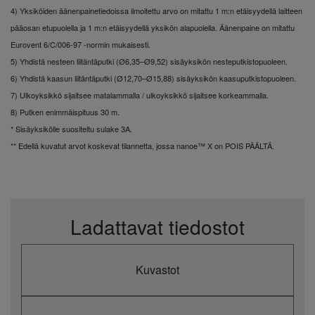
kW
6,8
9,5
12,1
13,4
(jäähdytys)
4) Yksiköiden äänenpainetiedoissa ilmoitettu arvo on mitattu 1 m:n etäisyydellä laitteen
Jäähdytyksen
pääosan etupuolella ja 1 m:n etäisyydellä yksikön alapuolella. Äänenpaine on mitattu
kW
1,74
2,34
3,50
4,17
nimellisteho
Eurovent 6/C/006-97 -normin mukaisesti.
Jäähdytyksen
kW
0,38
0,58
0,60
0,62
5) Yhdistä nesteen liitäntäputki (Ø6,35–Ø9,52) sisäyksikön nesteputkistopuoleen.
ottoteho (min.)
6) Yhdistä kaasun liitäntäputki (Ø12,70–Ø15,88) sisäyksikön kaasuputkistopuoleen.
Jäähdytyksen
kW
3,35
3,80
4,65
6,00
ottoteho (maks.)
7) Ulkoyksikkö sijaitsee matalammalla / ulkoyksikkö sijaitsee korkeammalla.
Jäähdytyksen
8) Putken enimmäispituus 30 m.
vuotuinen
kWh/a
326
456
—
—
* Sisäyksikölle suositeltu sulake 3A.
energiankulutus
** Edellä kuvatut arvot koskevat tilannetta, jossa nanoe™ X on POIS PÄÄLTÄ.
(3)
Lämmitysteho
kW
8,0
11,2
14,0
16,0
(nimellinen)
Lämmitysteho
kW
2,0
3,1
3,2
3,3
(min.)
Lämmitysteho
Ladattavat tiedostot
kW
9,0
14,0
16,0
18,0
(maks.)
COP (nimellinen)
W/W
3,96
4,00
3,78
3,38
(1)
Kuvastot
COP (min.) (1)
W/W
3,16
3,54
3,20
3,10
COP (maks.) (1)
W/W
5,56
5,54
5,52
5,50
SCOP/ηsc (2)
%
4,7 A++
4,5 A+
175,6%
169,3%