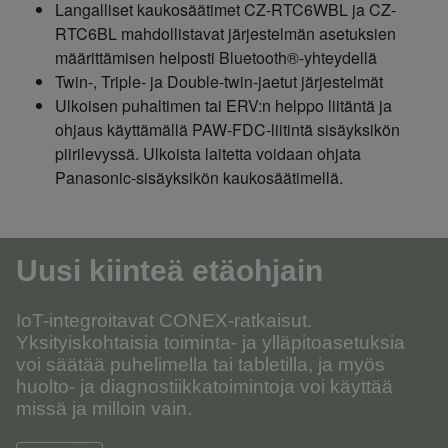
Langalliset kaukosäätimet CZ-RTC6WBL ja CZ-
RTC6BL mahdollistavat järjestelmän asetuksien
määrittämisen helposti Bluetooth®-yhteydellä
Twin-, Triple- ja Double-twin-jaetut järjestelmät
Ulkoisen puhaltimen tai ERV:n helppo liitäntä ja
ohjaus käyttämällä PAW-FDC-liitintä sisäyksikön
piirilevyssä. Ulkoista laitetta voidaan ohjata
Panasonic-sisäyksikön kaukosäätimellä.
Uusi kiinteä etäohjain
IoT-integroitavat CONEX-ratkaisut.
Yksityiskohtaisia toiminta- ja ylläpitoasetuksia
voi säätää puhelimella tai tabletilla, ja myös
huolto- ja diagnostiikkatoimintoja voi käyttää
missä ja milloin vain.