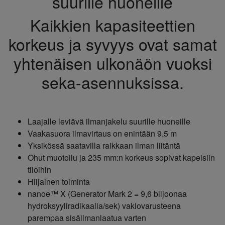
suurille huoneille
Kaikkien kapasiteettien
korkeus ja syvyys ovat samat
yhtenäisen ulkonäön vuoksi
seka-asennuksissa.
Laajalle leviävä ilmanjakelu suurille huoneille
Vaakasuora ilmavirtaus on enintään 9,5 m
Yksikössä saatavilla raikkaan ilman liitäntä
Ohut muotoilu ja 235 mm:n korkeus sopivat kapeisiin
tiloihin
Hiljainen toiminta
nanoe™ X (Generator Mark 2 = 9,6 biljoonaa
hydroksyyliradikaalia/sek) vakiovarusteena
parempaa sisäilmanlaatua varten