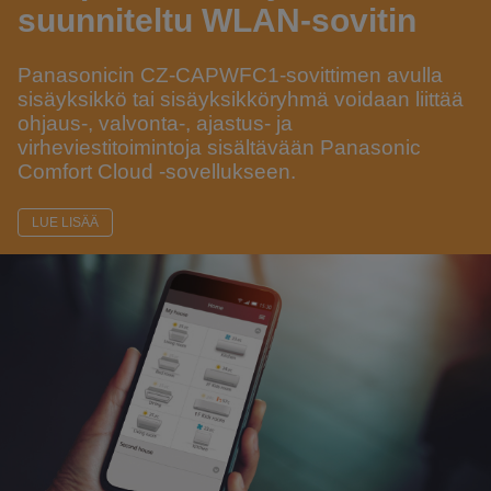
suunniteltu WLAN-sovitin
Panasonicin CZ-CAPWFC1-sovittimen avulla
sisäyksikkö tai sisäyksikköryhmä voidaan liittää
ohjaus-, valvonta-, ajastus- ja
virheviestitoimintoja sisältävään Panasonic
Comfort Cloud -sovellukseen.
LUE LISÄÄ