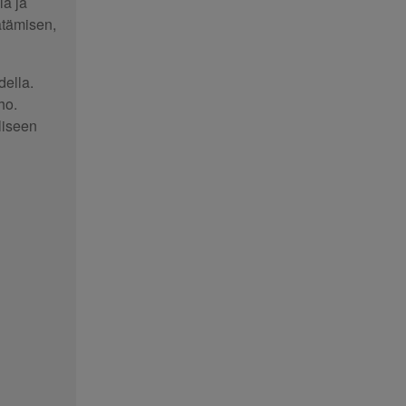
la ja
ätämisen,
della.
ho.
liseen