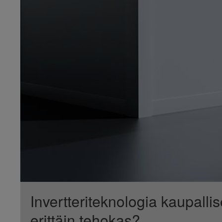
Invertteriteknologia kaupall
erittäin tehokas?