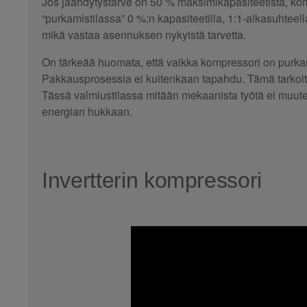
Jos jäähdytystarve on 50 % maksimikapasiteetista, komp
“purkamistilassa” 0 %:n kapasiteetilla, 1:1-aikasuhte
mikä vastaa asennuksen nykyistä tarvetta.
On tärkeää huomata, että vaikka kompressori on purka
Pakkausprosessia ei kuitenkaan tapahdu. Tämä tarkoitta
Tässä valmiustilassa mitään mekaanista työtä ei muute
energian hukkaan.
Invertterin kompressori