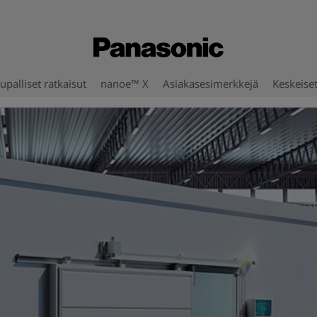
upalliset ratkaisut
nanoe™ X
Asiakasesimerkkejä
Keskeise