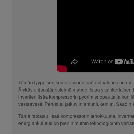
Tämän tyyppisen kompressorin pääominaisuus on mootto
Älykäs ohjausjärjestelmä mahdollistaa yksinkertaisen
invertteri lisää kompressorin pyörimisnopeutta ja ku
vastaavasti. Perustuu jatkuviin anturilukemiin. Säädin 
Tämä ratkaisu lisää kompressorin tehokkuutta. Invertteri
energiankulutus on pienin muihin teknologioihin verrat