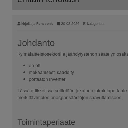
kirjoittaja
Panasonic
20-02-2026
Ei kategoriaa
Johdanto
Kylmälaitteistosektorilla jäähdytystehon säätelyn osa
on-off
mekaanisesti säädelty
portaaton invertteri
Tässä artikkelissa selitetään jokainen toimintaperiaate 
merkittävimpien energiansäästöjen saavuttamiseen.
Toimintaperiaate