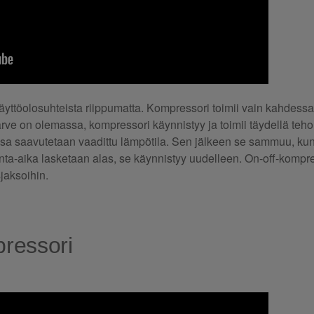
töolosuhteista riippumatta. Kompressori toimii vain kahdessa 
rve on olemassa, kompressori käynnistyy ja toimii täydellä teho
a saavutetaan vaadittu lämpötila. Sen jälkeen se sammuu, ku
nta-aika lasketaan alas, se käynnistyy uudelleen. On-off-kompr
sjaksoihin.
ressori