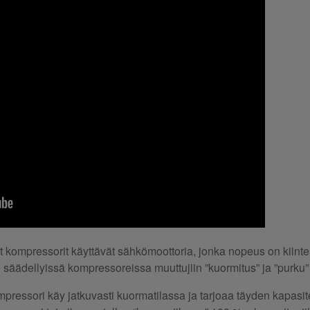
 kompressorit käyttävät sähkömoottoria, jonka nopeus on kiinte
säädellyissä kompressoreissa muuttujiin ”kuormitus” ja ”purku”
ressori käy jatkuvasti kuormatilassa ja tarjoaa täyden kapasite