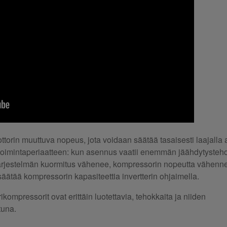
rin muuttuva nopeus, jota voidaan säätää tasaisesti laajalla a
 toimintaperiaatteen: kun asennus vaatii enemmän jäähdytysteh
n järjestelmän kuormitus vähenee, kompressorin nopeutta vähenn
säätää kompressorin kapasiteettia invertterin ohjaimella.
kompressorit ovat erittäin luotettavia, tehokkaita ja niiden
tuna.