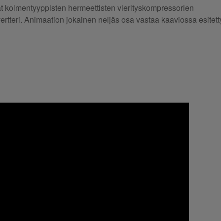
at kolmentyyppisten hermeettisten vierityskompressorien
nvertteri. Animaation jokainen neljäs osa vastaa kaaviossa esitet