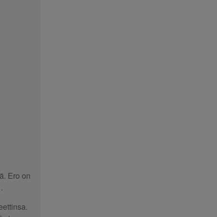
ä. Ero on
 .
ettinsa.