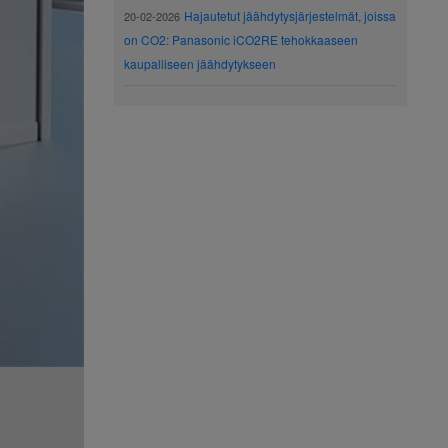
Hajautetut jäähdytysjärjestelmät, joissa
20-02-2026
on CO2: Panasonic iCO2RE tehokkaaseen
kaupalliseen jäähdytykseen