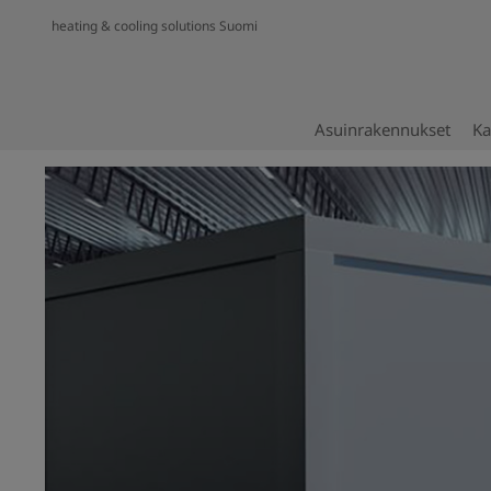
heating & cooling solutions Suomi
Asuinrakennukset
Ka