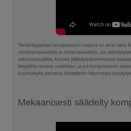
Tämäntyyppisen kompressorin nopeus on aina vakio käyt
nimellisnopeudella ja nollanopeudella. Jos jäähdytysta
vakionopeudella, kunnes jäähdytyskammiossa/-kaapiss
lämpötila nousee uudelleen, ja jos kompressorin seiso
suorituskyky perustuu toistettaviin käynnistys-/pysäyty
Mekaanisesti säädelty komp