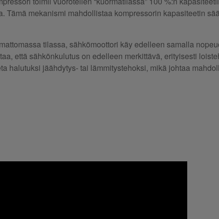
ressori toimii vuorotellen “kuormatilassa” 100 %:n kapasiteetil
ella. Tämä mekanismi mahdollistaa kompressorin kapasiteetin sä
mattomassa tilassa, sähkömoottori käy edelleen samalla nopeu
a, että sähkönkulutus on edelleen merkittävä, erityisesti loiste
ta halutuksi jäähdytys- tai lämmitystehoksi, mikä johtaa mahdol