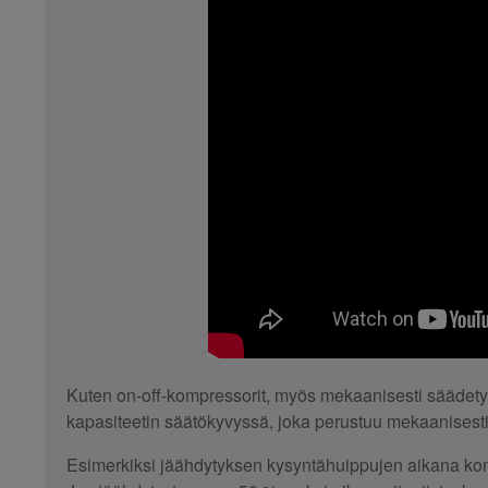
Kuten on-off-kompressorit, myös mekaanisesti säädetyt
kapasiteetin säätökyvyssä, joka perustuu mekaanisesti 
Esimerkiksi jäähdytyksen kysyntähuippujen aikana komp