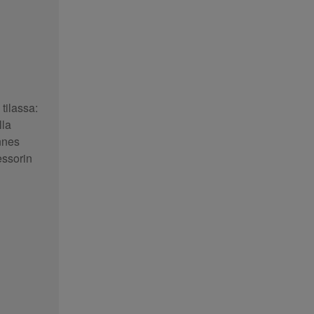
tilassa:
lla
nnes
essorin