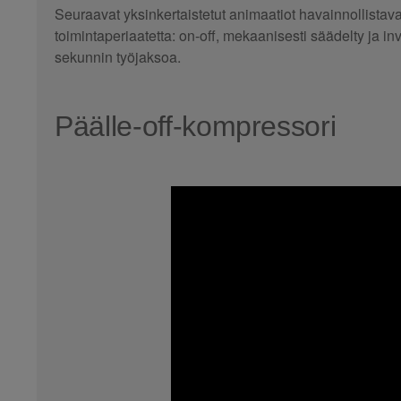
Seuraavat yksinkertaistetut animaatiot havainnollistav
toimintaperiaatetta: on-off, mekaanisesti säädelty ja i
sekunnin työjaksoa.
Päälle-off-kompressori