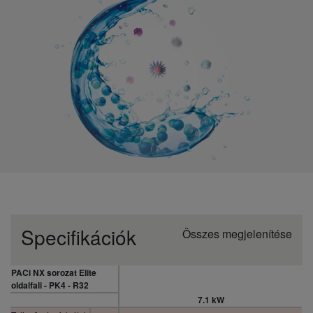
Specifikációk
Összes megjelenítése
PACi NX sorozat Elite
oldalfali - PK4 - R32
7.1 kW