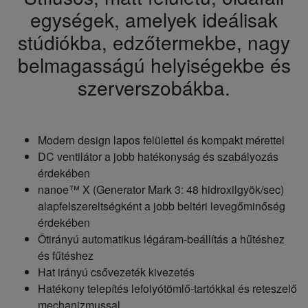
egységek, amelyek ideálisak
stúdiókba, edzőtermekbe, nagy
belmagasságú helyiségekbe és
szerverszobákba.
Modern design lapos felülettel és kompakt mérettel
DC ventilátor a jobb hatékonyság és szabályozás
érdekében
nanoe™ X (Generator Mark 3: 48 hidroxilgyök/sec)
alapfelszereltségként a jobb beltéri levegőminőség
érdekében
Ötirányú automatikus légáram-beállítás a hűtéshez
és fűtéshez
Hat irányú csővezeték kivezetés
Hatékony telepítés lefolyótömlő-tartókkal és reteszelő
mechanizmussal