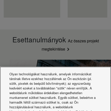
hűtésnél (1 fázis
A
8,75
240 V / 3 fázis 415
V)
Áramerősség
hűtésnél (1 fázis
A
9,15
230 V / 3 fázis 400
V)
Esettanulmányok
Áramerősség
Az összes projekt
hűtésnél (1 fázis
A
9,55
220 V / 3 fázis 380
megtekintése
V)
Távirányító
CZ-RTC5B
Kültéri egység
hangteljesítmény
dB(A)
67
szintje (fűtés - mag.)
Olyan technológiákat használunk, amelyek információkat
Kültéri egység
tárolnak illetve ezekhez hozzáférnek az Ön eszközén (pl.
hangteljesítmény
dB(A)
65
sütik, pixelek és beépülő bővítmények); az egyszerűség
szintje (hűtés -
kedvéért ezeket a továbbiakban "sütik" néven említjük. A
mag.)
weboldalunk működése érdekében elengedhetetlen
Kültéri egység
munkamenet sütiket használunk. Egyéb sütiket, beleértve a
hangnyomásszintje
dB(A)
50
harmadik féltől származó sütiket is, csak az Ön
(fűtés - mag.)
hozzájárulásával használunk, a weboldalunk
Kültéri egység