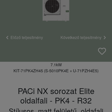
Előző teljesítmény
Következő teljesítmény
7.1kW
KIT-71PK4ZH45 (S-5010PK4E + U-71PZH4E5)
PACi NX sorozat Elite
oldalfali - PK4 - R32
Stílusos, matt felületű, oldafali