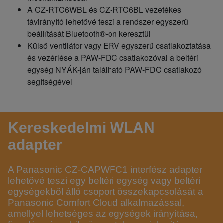
A CZ-RTC6WBL és CZ-RTC6BL vezetékes
távirányító lehetővé teszi a rendszer egyszerű
beállítását Bluetooth®-on keresztül
Külső ventilátor vagy ERV egyszerű csatlakoztatása
és vezérlése a PAW-FDC csatlakozóval a beltéri
egység NYÁK-ján található PAW-FDC csatlakozó
segítségével
Kereskedelmi WLAN
adapter
A Panasonic CZ-CAPWFC1 interfész adapter
lehetővé teszi egy beltéri egység vagy beltéri
egységekből álló csoport összekapcsolását a
Panasonic Comfort Cloud alkalmazással,
amellyel lehetséges az egységek irányítása,