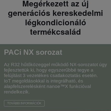
Megérkezett az új
generációs kereskedelmi
légkondicionáló
termékcsalád
PACi NX sorozat
Az R32 hűtőközeggel működő NX-sorozatot úgy
fejlesztettük ki, hogy egyszerűbbé tegye a
felújítást 3 vezetékes csatlakoztatás esetén.
IoT megoldásokkal is integrálható, és
alapfelszerelésként nanoe™X funkcióval
rendelkezik.
TOVÁBBI INFORMÁCIÓK