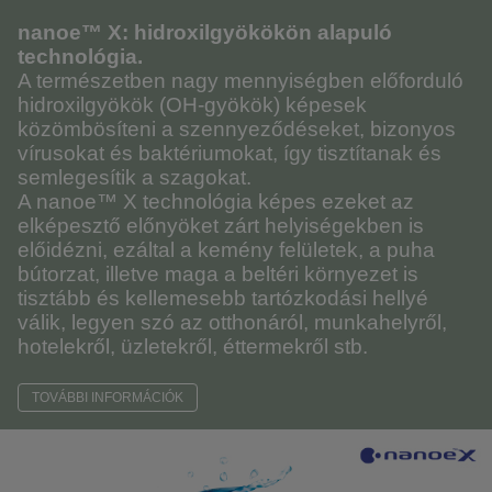
nanoe™ X: hidroxilgyökökön alapuló
technológia.
A természetben nagy mennyiségben előforduló
hidroxilgyökök (OH-gyökök) képesek
közömbösíteni a szennyeződéseket, bizonyos
vírusokat és baktériumokat, így tisztítanak és
semlegesítik a szagokat.
A nanoe™ X technológia képes ezeket az
elképesztő előnyöket zárt helyiségekben is
előidézni, ezáltal a kemény felületek, a puha
bútorzat, illetve maga a beltéri környezet is
tisztább és kellemesebb tartózkodási hellyé
válik, legyen szó az otthonáról, munkahelyről,
hotelekről, üzletekről, éttermekről stb.
TOVÁBBI INFORMÁCIÓK