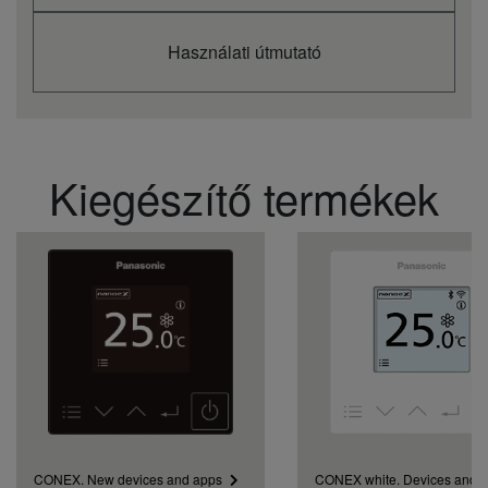
Beltéri egység
légszállítása
m³/min
16,5
(alacsony fokozat)
Használati útmutató
Beltéri egység
légszállítása
m³/min
19,0
(közepes fokozat)
Beltéri egység
légszállítása
m³/min
21,0
(magas fokozat)
Kiegészítő termékek
Beltéri egység
hangteljesítmény
dB(A)
56
szintje (al.)
Beltéri egység
hangteljesítmény
dB(A)
60
szintje (köz.)
Áramerősség
fűtésnél (1 fázis 240
A
9,05
V / 3 fázis 415 V)
Áramerősség
fűtésnél (1 fázis 230
A
9,40
V / 3 fázis 400 V)
Hűtőteljesítmény
kW
2,2
(min.)
CONEX. New devices and apps
CONEX white. Devices and 
Áramerősség