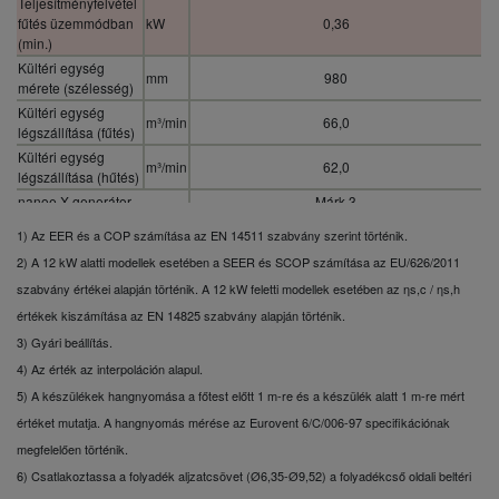
Teljesítményfelvétel
fűtés üzemmódban
kW
0,36
(min.)
Kültéri egység
mm
980
mérete (szélesség)
Kültéri egység
m³/min
66,0
légszállítása (fűtés)
Kültéri egység
m³/min
62,0
légszállítása (hűtés)
nanoe X generátor
Márk 3
Páraelvonó
1) Az EER és a COP számítása az EN 14511 szabvány szerint történik.
L/h
2,4
képesség
2) A 12 kW alatti modellek esetében a SEER és SCOP számítása az EU/626/2011
Teljesítményfelvétel
szabvány értékei alapján történik. A 12 kW feletti modellek esetében az ηs,c / ηs,h
fűtés üzemmódban
kW
2,85
(max.)
értékek kiszámítása az EN 14825 szabvány alapján történik.
Kültéri egység
3) Gyári beállítás.
mm
370
mérete (mélység)
4) Az érték az interpoláción alapul.
COP (max.) (1)
W/W
5,56
5) A készülékek hangnyomása a főtest előtt 1 m-re és a készülék alatt 1 m-re mért
COP (min.) (1)
W/W
3,16
értéket mutatja. A hangnyomás mérése az Eurovent 6/C/006-97 specifikációnak
Fűtőteljesítmény
kW
9,0
(max.)
megfelelően történik.
Fűtőteljesítmény
6) Csatlakoztassa a folyadék aljzatcsövet (Ø6,35-Ø9,52) a folyadékcső oldali beltéri
kW
2,0
(min.)