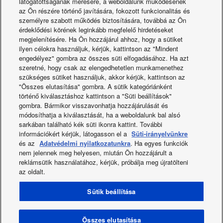
látogatottságának mérésére, a weboldalunk működésének
hangnyomásszintje
dB(A)
48
Aquarea kaszkád a Porsche épületéhez
az Ön részére történő javítására, fokozott funkcionalitás és
(hűtés - mag.)
személyre szabott működés biztosítására, továbbá az Ön
Szintkülönbség
érdeklődési körének leginkább megfelelő hirdetéseket
m
15 / 30
(beltéri/kültéri) (8)
megjelenítésére. Ha Ön hozzájárul ahhoz, hogy a sütiket
Beltéri egység nettó
ilyen célokra használjuk, kérjük, kattintson az "Mindent
kg
14
tömege
engedélyez" gombra az összes süti elfogadásához. Ha azt
Teljesítményfelvétel
szeretné, hogy csak az elengedhetetlen munkamenethez
fűtés üzemmódban
kW
1,95
szükséges sütiket használjuk, akkor kérjük, kattintson az
(névleges)
"Összes elutasítása" gombra. A sütik kategóriánként
Pdesign érték -10
történő kiválasztáshoz kattintson a "Süti beállítások"
kW
5,2
Újdonságok
°C-on
gombra. Bármikor visszavonhatja hozzájárulását és
SCOP (2)
4,6 A++
módosíthatja a kiválasztását, ha a weboldalunk bal alsó
sarkában található kék süti ikonra kattint. További
Éves
információkért kérjük, látogasson el a
Süti-irányelvünkre
energiafogyasztás -
kWh/a
1.583
fűtés (3)
és az
Adatvédelmi nyilatkozatunkra
. Ha egyes funkciók
nem jelennek meg helyesen, miután Ön hozzájárult a
Éves
reklámsütik használatához, kérjük, próbálja meg újratölteni
energiafogyasztás -
kWh/a
377
az oldalt.
hűtés (3)
Teljesítményfelvétel
Facebook
Instagram
Youtube
LinkedIn
Sütik beállítása
hűtés üzemmódban
kW
1,89
Rólunk
Kapcsolat és Támogatás
Oldaltérkép
(névleges)
Felhasználási feltételek
Adatvédelmi Szabály
Pdesign érték
kW
7,1
Reklám Szabály
Data act
Hírek
Energy labels
Összes elutasítása
(hűtés)