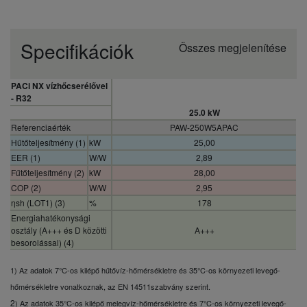
Specifikációk
Összes megjelenítése
PACi NX vízhőcserélővel
- R32
25.0 kW
Referenciaérték
PAW-250W5APAC
Hűtőteljesítmény (1)
kW
25,00
EER (1)
W/W
2,89
Fűtőteljesítmény (2)
kW
28,00
COP (2)
W/W
2,95
ηsh (LOT1) (3)
%
178
Energiahatékonysági
osztály (A+++ és D közötti
A+++
besorolással) (4)
Méret (magasság)
mm
550
1) Az adatok 7°C-os kilépő hűtővíz-hőmérsékletre és 35°C-os környezeti levegő-
Méret (szélesség)
mm
455
hőmérsékletre vonatkoznak, az EN 14511
szabvány szerint.
Mélység/Hosszúság
mm
205
2
Nettó tömeg
kg
27
) Az adatok 35°C-os kilépő melegvíz-hőmérsékletre és 7°C-os környezeti levegő-