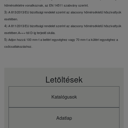
Vízvezeték-
hőmérsékletre vonatkoznak, az EN 14511 szabvány szerint.
Inch
Male Thread 1
csatlakozás
3
) A 813/2013/EU bizottsági rendelet szerint az alacsony hőmérsékletű hőszivattyúk
Hűtővíz
esetében.
térfogatárama
m³/h
4,30
4
) A 811/2013/EU bizottsági rendelet szerint az alacsony hőmérsékletű hőszivattyúk
(∆T=5 K. 35 °C)
Fűtővíz
esetében.
A+++-tól D-ig terjedő skála.
térfogatáram (∆T=5
L/min
4,85
5
) Adjon hozzá 100 mm-t a beltéri egységhez vagy 70 mm-t a kültéri egységhez a
K. 35 °C)
csőcsatlakozáshoz.
Áramláskapcsoló
Included
Vízszűrő
Included
Kültéri egység
U-250PZH2E8
Kültéri egység
hangnyomásszintje
dB(A)
59
Letöltések
(hűtés - mag.)
Kültéri egység
hangnyomásszintje
dB(A)
63
(fűtés - mag.)
Katalógusok
Kültéri egység
mm
1500
mérete (magasság)
Kültéri egység
mm
980
Adatlap
mérete (szélesség)
Kültéri egység
mm
370