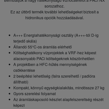
Bemutatjuk a nagy hatékonyságú vízhőcserélőt a PACi NX
sorozathoz.
Ez az úttörő termék további lehetőségeket biztosít a
hidronikus opciók hozzáadásával.
A+++ Energiahatékonysági osztály (A+++-tól D-ig
terjedő skála)
Állandó 55°C-os áramlás elérhető
Költséghatékony vízprojektek a VRF-hez képest
alacsonyabb PACi költségeknek köszönhetően
A projektben a HFC-hűtés mennyiségének
csökkentése
2 beépítési lehetőség (falra szerelhető / padlóra
állítható)
Kompakt, könnyű egységkialakítás, mindössze 27 kg
Gyors szerelési folyamat
Az áramláskapcsoló készlet alapfelszereltség részét
képezi