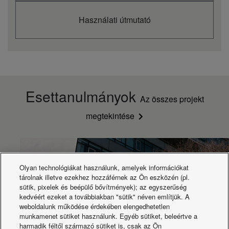
mérete (mélység)
Kültéri egység nettó
kg
128
Használati útmutató
tömege
Vezeték átmérő
Inch
1/2 (12,70)
(folyadék)
(mm)
Vezeték átmérő
Inch
1 (25,40)
(gáz)
(mm)
Csővezetékhossz-
m
5 ~ 60
tartomány
Esettanulmányok
Szintkülönbség
Az összes projekt
m
30
(beltéri/kültéri)
megtekintése
Csővezetékhossz
kiegészítő hűtőgáz
m
30
esetén
Kiegészítő hűtőgáz
g/m
80
mennyisége
Kilépő
Olyan technológiákat használunk, amelyek információkat
vízhőmérséklet
tárolnak illetve ezekhez hozzáférnek az Ön eszközén (pl.
°C
+5
tartománya (hűtés -
sütik, pixelek és beépülő bővítmények); az egyszerűség
min.)
kedvéért ezeket a továbbiakban "sütik" néven említjük. A
Kilépő
weboldalunk működése érdekében elengedhetetlen
vízhőmérséklet
munkamenet sütiket használunk. Egyéb sütiket, beleértve a
°C
+15
tartománya (hűtés -
harmadik féltől származó sütiket is, csak az Ön