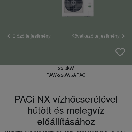
Előző teljesítmény
Következő teljesítmény
25.0kW
PAW-250W5APAC
PACi NX vízhőcserélővel
hűtött és melegvíz
előállításához