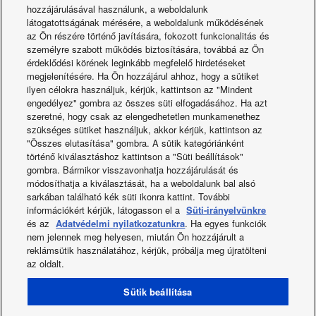
max.)
hozzájárulásával használunk, a weboldalunk
Kilépő
látogatottságának mérésére, a weboldalunk működésének
vízhőmérséklet
Aquarea kaszkád a Porsche épületéhez
az Ön részére történő javítására, fokozott funkcionalitás és
°C
+50
tartománya (fűtés -
személyre szabott működés biztosítására, továbbá az Ön
max.)
érdeklődési körének leginkább megfelelő hirdetéseket
Üzemi tartomány
megjelenítésére. Ha Ön hozzájárul ahhoz, hogy a sütiket
°C
-15
(hűtés - min.)
ilyen célokra használjuk, kérjük, kattintson az "Mindent
Üzemi tartomány
engedélyez" gombra az összes süti elfogadásához. Ha azt
°C
+46
(hűtés - max.)
szeretné, hogy csak az elengedhetetlen munkamenethez
szükséges sütiket használjuk, akkor kérjük, kattintson az
Üzemi tartomány
°C
-20
(fűtés - min.)
"Összes elutasítása" gombra. A sütik kategóriánként
történő kiválasztáshoz kattintson a "Süti beállítások"
Üzemi tartomány
Újdonságok
°C
+24
gombra. Bármikor visszavonhatja hozzájárulását és
(fűtés - max.)
módosíthatja a kiválasztását, ha a weboldalunk bal alsó
sarkában található kék süti ikonra kattint. További
információkért kérjük, látogasson el a
Süti-irányelvünkre
és az
Adatvédelmi nyilatkozatunkra
. Ha egyes funkciók
nem jelennek meg helyesen, miután Ön hozzájárult a
reklámsütik használatához, kérjük, próbálja meg újratölteni
az oldalt.
Facebook
Instagram
Youtube
LinkedIn
Sütik beállítása
Rólunk
Kapcsolat és Támogatás
Oldaltérkép
Felhasználási feltételek
Adatvédelmi Szabály