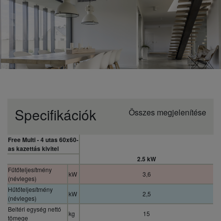
Specifikációk
Összes megjelenítése
Free Multi - 4 utas 60x60-
as kazettás kivitel
2.5 kW
Fűtőteljesítmény
kW
3,6
(névleges)
Hűtőteljesítmény
kW
2,5
(névleges)
Beltéri egység nettó
kg
15
tömege