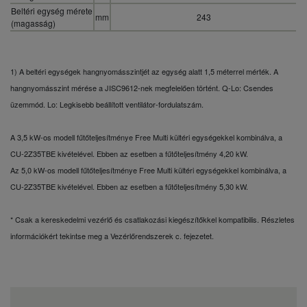
Beltéri egység mérete
mm
243
(magasság)
1) A beltéri egységek hangnyomásszintjét az egység alatt 1,5 méterrel mérték. A
hangnyomásszint mérése a JISC9612-nek megfelelően történt. Q-Lo: Csendes
üzemmód. Lo: Legkisebb beállított ventilátor-fordulatszám.
A 3,5 kW-os modell fűtőteljesítménye Free Multi kültéri egységekkel kombinálva, a
CU-2Z35TBE kivételével. Ebben az esetben a fűtőteljesítmény 4,20 kW.
Az 5,0 kW-os modell fűtőteljesítménye Free Multi kültéri egységekkel kombinálva, a
CU-2Z35TBE kivételével. Ebben az esetben a fűtőteljesítmény 5,30 kW.
* Csak a kereskedelmi vezérlő és csatlakozási kiegészítőkkel kompatibilis. Részletes
információkért tekintse meg a Vezérlőrendszerek c. fejezetet.