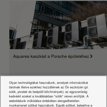
Aquarea kaszkád a Porsche épületéhez
Olyan technológiákat használunk, amelyek információkat
tárolnak illetve ezekhez hozzáférnek az Ön eszközén (pl.
sütik, pixelek és beépülő bővítmények); az egyszerűség
kedvéért ezeket a továbbiakban "sütik" néven említjük. A
Újdonságok
weboldalunk működése érdekében elengedhetetlen
munkamenet sütiket használunk. Egyéb sütiket, beleértve a