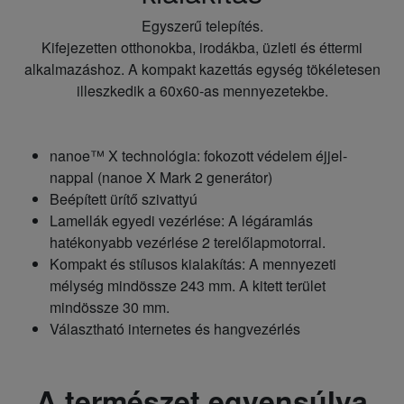
Egyszerű telepítés.
Kifejezetten otthonokba, irodákba, üzleti és éttermi
alkalmazáshoz. A kompakt kazettás egység tökéletesen
illeszkedik a 60x60-as mennyezetekbe.
nanoe™ X technológia: fokozott védelem éjjel-
nappal (nanoe X Mark 2 generátor)
Beépített ürítő szivattyú
Lamellák egyedi vezérlése: A légáramlás
hatékonyabb vezérlése 2 terelőlapmotorral.
Kompakt és stílusos kialakítás: A mennyezeti
mélység mindössze 243 mm. A kitett terület
mindössze 30 mm.
Választható internetes és hangvezérlés
A természet egyensúlya