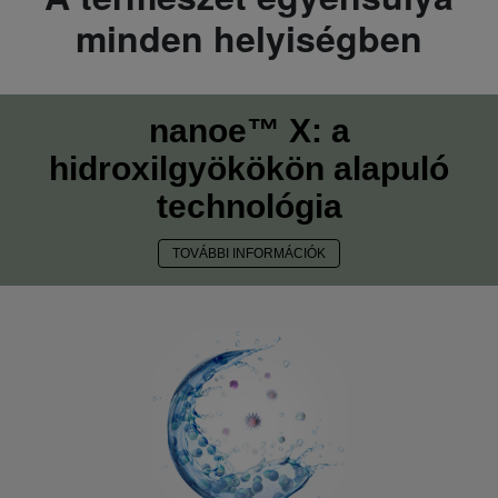
minden helyiségben
nanoe™ X: a
hidroxilgyökökön alapuló
technológia
TOVÁBBI INFORMÁCIÓK