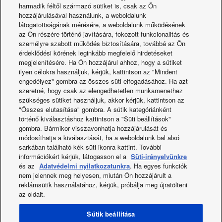
harmadik féltől származó sütiket is, csak az Ön
hozzájárulásával használunk, a weboldalunk
látogatottságának mérésére, a weboldalunk működésének
az Ön részére történő javítására, fokozott funkcionalitás és
személyre szabott működés biztosítására, továbbá az Ön
érdeklődési körének leginkább megfelelő hirdetéseket
megjelenítésére. Ha Ön hozzájárul ahhoz, hogy a sütiket
ilyen célokra használjuk, kérjük, kattintson az "Mindent
engedélyez" gombra az összes süti elfogadásához. Ha azt
szeretné, hogy csak az elengedhetetlen munkamenethez
szükséges sütiket használjuk, akkor kérjük, kattintson az
"Összes elutasítása" gombra. A sütik kategóriánként
történő kiválasztáshoz kattintson a "Süti beállítások"
Tovább a nanoe™ X
Panasonic Comfor
gombra. Bármikor visszavonhatja hozzájárulását és
módosíthatja a kiválasztását, ha a weboldalunk bal alsó
oldalára
Cloud alkalmazás
sarkában található kék süti ikonra kattint. További
információkért kérjük, látogasson el a
Süti-irányelvünkre
és az
Adatvédelmi nyilatkozatunkra
. Ha egyes funkciók
nem jelennek meg helyesen, miután Ön hozzájárult a
reklámsütik használatához, kérjük, próbálja meg újratölteni
az oldalt.
Facebook
Instagram
Youtube
LinkedIn
Sütik beállítása
Rólunk
Kapcsolat és Támogatás
Oldaltérkép