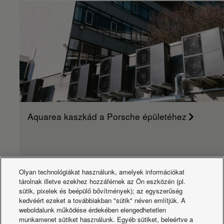
Aquarea kaszkád a Porsche épületéhez
Olyan technológiákat használunk, amelyek információkat
tárolnak illetve ezekhez hozzáférnek az Ön eszközén (pl.
sütik, pixelek és beépülő bővítmények); az egyszerűség
kedvéért ezeket a továbbiakban "sütik" néven említjük. A
Újdonságok
weboldalunk működése érdekében elengedhetetlen
munkamenet sütiket használunk. Egyéb sütiket, beleértve a