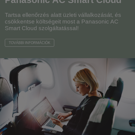
Tartsa ellenőrzés alatt üzleti vállalkozását, és
csökkentse költségeit most a Panasonic AC
Smart Cloud szolgáltatással!
TOVÁBBI INFORMÁCIÓK