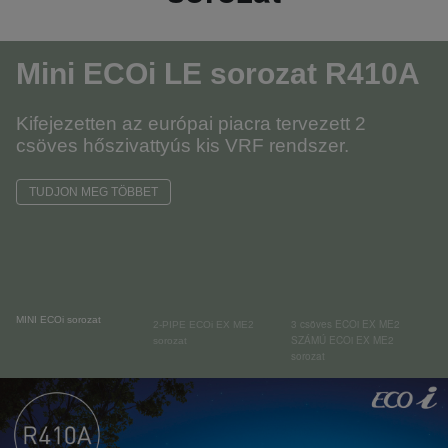
Mini ECOi LE sorozat R410A
Kifejezetten az európai piacra tervezett 2
csöves hőszivattyús kis VRF rendszer.
TUDJON MEG TÖBBET
MINI ECOi sorozat
3 csöves ECOi EX ME2
2-PIPE ECOi EX ME2
SZÁMÚ ECOi EX ME2
sorozat
sorozat