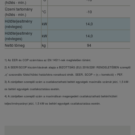
(hűtés - min.)
Üzemi tartomány
°C
-10
(hűtés - min.)
Hűtőteljesítmény
kW
14,0
(névleges)
Hűtőteljesítmény
kW
14,0
(névleges)
Nettó tömeg
kg
94
1) Az EER és COP számítása az EN 14511-nek megfelelően történt.
2) A SEER/SCOP kiszámításának alapja a BIZOTTSÁG (EU) 2016/2281 RENDELETÉBEN szereplő
„η” szezonális fűtési/hűtési hatásfokra vonatkozó érték. SEER, SCOP = (η + korrekció) × PEF.
3) A zárójelben szereplő szám a csatlakoztatható beltéri egységek maximális számát jelzi, 1,5 kW-
os beltéri egységek csatlakoztatása esetén.
4) A zárójelben szereplő szám a maximálisan megengedett csatlakoztatható beltéri/kültéri
teljesítményarányt jelzi, 1,5 kW-os beltéri egységek csatlakoztatása esetén.