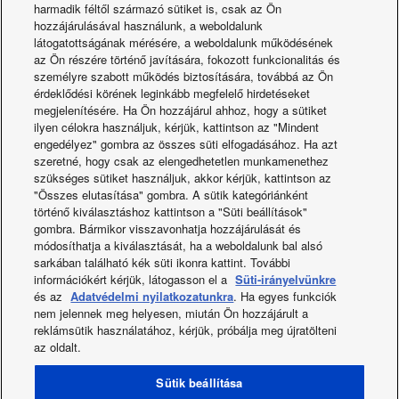
harmadik féltől származó sütiket is, csak az Ön
hozzájárulásával használunk, a weboldalunk
látogatottságának mérésére, a weboldalunk működésének
az Ön részére történő javítására, fokozott funkcionalitás és
személyre szabott működés biztosítására, továbbá az Ön
érdeklődési körének leginkább megfelelő hirdetéseket
megjelenítésére. Ha Ön hozzájárul ahhoz, hogy a sütiket
ilyen célokra használjuk, kérjük, kattintson az "Mindent
engedélyez" gombra az összes süti elfogadásához. Ha azt
szeretné, hogy csak az elengedhetetlen munkamenethez
szükséges sütiket használjuk, akkor kérjük, kattintson az
"Összes elutasítása" gombra. A sütik kategóriánként
történő kiválasztáshoz kattintson a "Süti beállítások"
Mini ECOi LZ2 sorozat,
gombra. Bármikor visszavonhatja hozzájárulását és
módosíthatja a kiválasztását, ha a weboldalunk bal alsó
R32
sarkában található kék süti ikonra kattint. További
információkért kérjük, látogasson el a
Süti-irányelvünkre
és az
Adatvédelmi nyilatkozatunkra
. Ha egyes funkciók
nem jelennek meg helyesen, miután Ön hozzájárult a
reklámsütik használatához, kérjük, próbálja meg újratölteni
az oldalt.
Facebook
Instagram
Youtube
LinkedIn
Sütik beállítása
Rólunk
Kapcsolat és Támogatás
Oldaltérkép