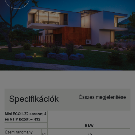
Specifikációk
Összes megjelenítése
Mini ECOi LZ2 sorozat, 4
és 6 HP között – R32
5 kW
Üzemi tartomány
°C
-10