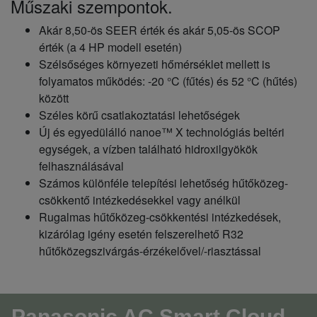
Műszaki szempontok.
Akár 8,50-ös SEER érték és akár 5,05-ös SCOP
érték (a 4 HP modell esetén)
Szélsőséges környezeti hőmérséklet mellett is
folyamatos működés: -20 °C (fűtés) és 52 °C (hűtés)
között
Széles körű csatlakoztatási lehetőségek
Új és egyedülálló nanoe™ X technológiás beltéri
egységek, a vízben található hidroxilgyökök
felhasználásával
Számos különféle telepítési lehetőség hűtőközeg-
csökkentő intézkedésekkel vagy anélkül
Rugalmas hűtőközeg-csökkentési intézkedések,
kizárólag igény esetén felszerelhető R32
hűtőközegszivárgás-érzékelővel/-riasztással
Panasonic AC Smart Cloud