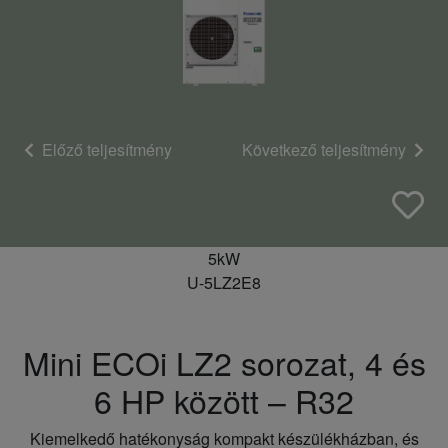
Előző teljesítmény
Következő teljesítmény
5kW
U-5LZ2E8
Mini ECOi LZ2 sorozat, 4 és
6 HP között – R32
Kiemelkedő hatékonyság kompakt készülékházban, és