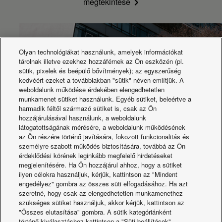
megtekintése
l/h
176,30
239,80
273,30
547,00
fűtés (köz.) (3)
Víz térfogatárama -
l/h
264,50
354,40
414,40
800,90
fűtés (max.) (3)
Vízoldali ellenállás -
kPa
5,1
4,8
6,0
2,3
fűtés (min.) (3)
Olyan technológiákat használunk, amelyek információkat
Vízoldali ellenállás -
tárolnak illetve ezekhez hozzáférnek az Ön eszközén (pl.
kPa
12,0
6,3
6,4
6,9
fűtés (köz.) (3)
sütik, pixelek és beépülő bővítmények); az egyszerűség
Vízoldali ellenállás -
kedvéért ezeket a továbbiakban "sütik" néven említjük. A
kPa
16,3
7,2
8,1
14,1
fűtés (max.) (3)
weboldalunk működése érdekében elengedhetetlen
Zajszint
.
.
.
.
munkamenet sütiket használunk. Egyéb sütiket, beleértve a
harmadik féltől származó sütiket is, csak az Ön
Hangteljesítmény
dB(A)
35
36
37
38
hozzájárulásával használunk, a weboldalunk
szint (min.)
látogatottságának mérésére, a weboldalunk működésének
Hangteljesítmény
dB(A)
46
47
48
48
Aquarea kaszkád a Porsche épületéhez
az Ön részére történő javítására, fokozott funkcionalitás és
szint (köz.)
személyre szabott működés biztosítására, továbbá az Ön
Hangteljesítmény
dB(A)
53
54
58
62
érdeklődési körének leginkább megfelelő hirdetéseket
szint (max.)
megjelenítésére. Ha Ön hozzájárul ahhoz, hogy a sütiket
Hangnyomásszint
dB(A)
25
25
26
27
ilyen célokra használjuk, kérjük, kattintson az "Mindent
(min.) (4)
engedélyez" gombra az összes süti elfogadásához. Ha azt
Hangnyomásszint
szeretné, hogy csak az elengedhetetlen munkamenethez
dB(A)
33
34
34
37
(köz.) (4)
szükséges sütiket használjuk, akkor kérjük, kattintson az
Hangnyomásszint
"Összes elutasítása" gombra. A sütik kategóriánként
dB(A)
40
41
42
51
(max.) (4)
történő kiválasztáshoz kattintson a "Süti beállítások"