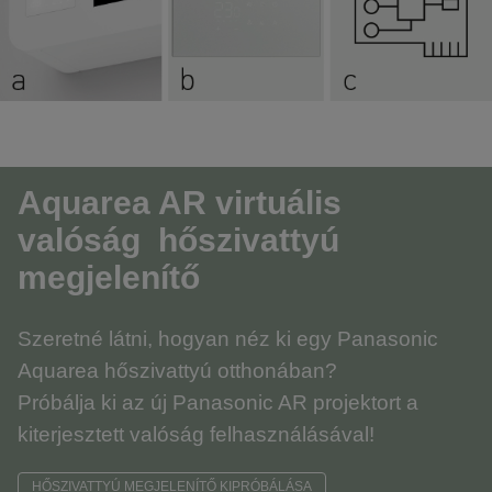
Aquarea AR virtuális
valóság hőszivattyú
megjelenítő
Szeretné látni, hogyan néz ki egy Panasonic
Aquarea hőszivattyú otthonában?
Próbálja ki az új Panasonic AR projektort a
kiterjesztett valóság felhasználásával!
HŐSZIVATTYÚ MEGJELENÍTŐ KIPRÓBÁLÁSA