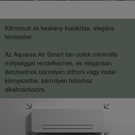
Kifinomult és keskeny kialakítás, elegáns
fémtesttel
Az Aquarea Air Smart fan-coilok minimális
mélységgel rendelkeznek, és elegánsan
illeszkednek bármilyen otthoni vagy irodai
környezetbe, bármilyen bútorhoz
alkalmazkodva.