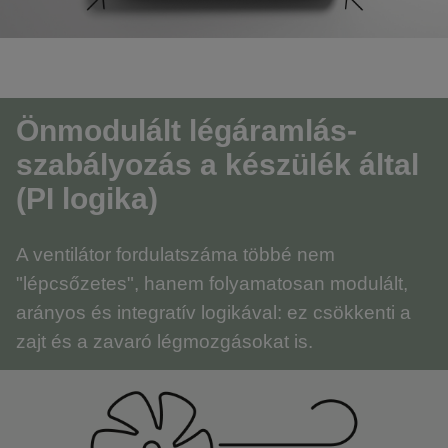
Önmodulált légáramlás-
szabályozás a készülék által
(PI logika)
A ventilátor fordulatszáma többé nem
"lépcsőzetes", hanem folyamatosan modulált,
arányos és integratív logikával: ez csökkenti a
zajt és a zavaró légmozgásokat is.