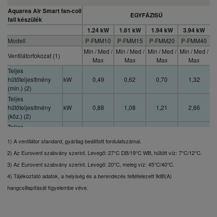
Aquarea Air Smart fan-coil
EGYFÁZISÚ
fali készülék
1.24 kW
1.61 kW
1.94 kW
3.94 kW
Modell
P-FMM10
P-FMM15
P-FMM20
P-FMM40
Min / Med /
Min / Med /
Min / Med /
Min / Med /
Ventilátorfokozat (1)
Max
Max
Max
Max
Teljes
hűtőteljesítmény
kW
0,49
0,62
0,70
1,32
(min.) (2)
Teljes
hűtőteljesítmény
kW
0,88
1,08
1,21
2,66
(köz.) (2)
Teljes
hűtőteljesítmény
kW
1,24
1,61
1,94
3,94
1) A ventilátor standard, gyárilag beállított fordulatszámai.
(max.) (2)
2) Az Eurovent szabvány szerint. Levegő: 27°C DB/19°C WB, hűtött víz: 7°C/12°C.
Érzékelhető
teljesítmény (min.)
kW
0,37
0,52
0,57
1,08
3) Az Eurovent szabvány szerint. Levegő: 20°C, meleg víz: 45°C/40°C.
(2)
4) Tájékoztató adatok, a helyiség és a berendezés feltételezett 9dB(A)
Érzékelhető
hangcsillapítását figyelembe véve.
teljesítmény (köz.)
kW
0,70
0,86
1,02
2,05
(2)
Érzékelhető