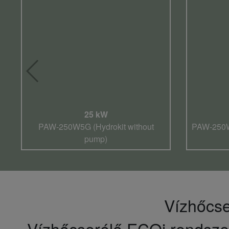
25 kW
PAW-250W5G (Hydrokit without
PAW-250WP
pump)
Vízhőcse
Vízhőcserélő ECOi rendszer