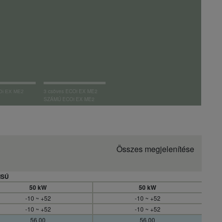
3 csöves ECOi EX ME2
Oi EX ME2
SZÁMÚ ECOi EX ME2
sorozat
Összes megjelenítése
ISÚ
50 kW
50 kW
-10 ~ +52
-10 ~ +52
-10 ~ +52
-10 ~ +52
56,00
56,00