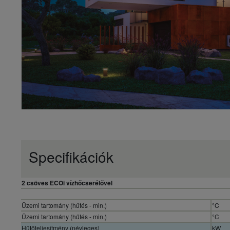
Specifikációk
2 csöves ECOi vízhőcserélővel
Üzemi tartomány (hűtés - min.)
°C
Üzemi tartomány (hűtés - min.)
°C
Hűtőteljesítmény (névleges)
kW