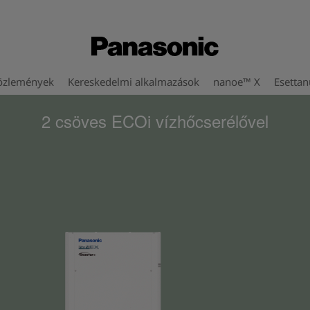
özlemények
Kereskedelmi alkalmazások
nanoe™ X
Esetta
2 csöves ECOi vízhőcserélővel