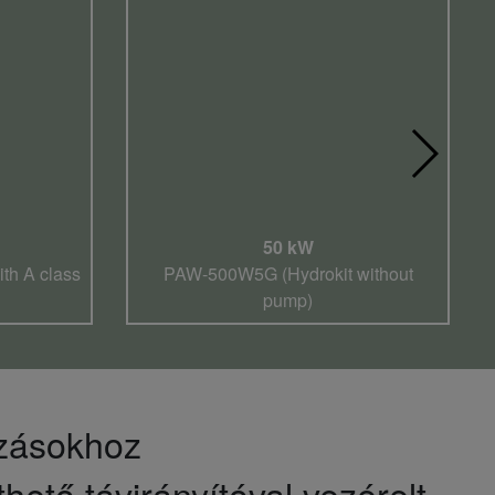
50 kW
th A class
PAW-500W5G (Hydrokit without
pump)
azásokhoz
tő távirányítóval vezérelt.