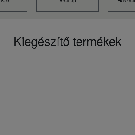
usok
Adatlap
Használ
Kiegészítő termékek