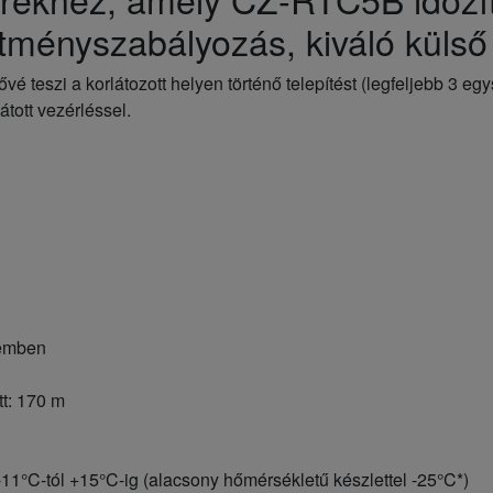
ítményszabályozás, kiváló külső 
teszi a korlátozott helyen történő telepítést (legfeljebb 3 egy
tott vezérléssel.
zemben
tt: 170 m
11°C-tól +15°C-ig (alacsony hőmérsékletű készlettel -25°C*)