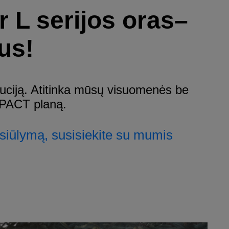
 L serijos oras–
us!
iuciją. Atitinka mūsų visuomenės be
MPACT planą.
asiūlymą, susisiekite su mumis