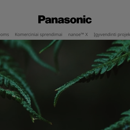
poms
Komerciniai sprendimai
nanoe™ X
Įgyvendinti projek