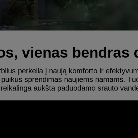
os, vienas bendras 
blius perkelia į naują komforto ir efektyvumo
ra puikus sprendimas naujiems namams. Tuo 
i reikalinga aukšta paduodamo srauto vand