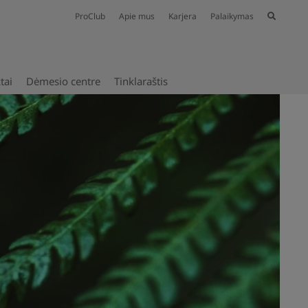
ProClub
Apie mus
Karjera
Palaikymas
tai
Dėmesio centre
Tinklaraštis