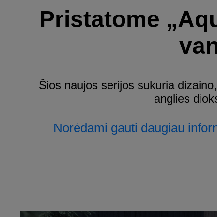
Pristatome „Aqu
van
Šios naujos serijos sukuria dizain
anglies dio
Norėdami gauti daugiau inform