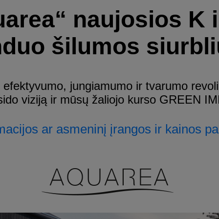
area“ naujosios K ir
duo šilumos siurbli
o, efektyvumo, jungiamumo ir tvarumo revol
ksido viziją ir mūsų žaliojo kurso GREEN I
acijos ar asmeninį įrangos ir kainos p