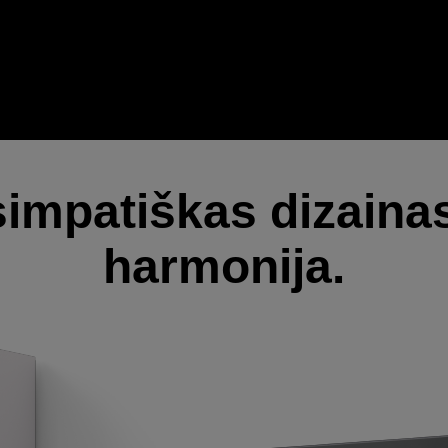
 simpatiškas dizaina
harmonija.