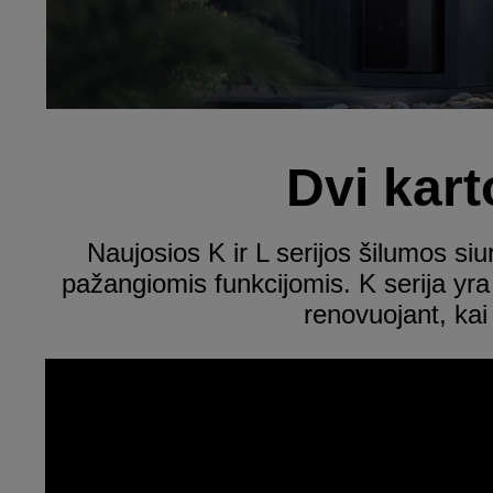
Dvi kart
Naujosios K ir L serijos šilumos siur
pažangiomis funkcijomis. K serija y
renovuojant, ka