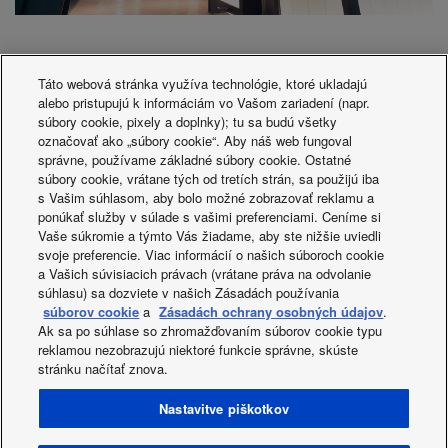
Táto webová stránka využíva technológie, ktoré ukladajú
alebo pristupujú k informáciám vo Vašom zariadení (napr.
súbory cookie, pixely a doplnky); tu sa budú všetky
označovať ako „súbory cookie“. Aby náš web fungoval
správne, používame základné súbory cookie. Ostatné
súbory cookie, vrátane tých od tretích strán, sa použijú iba
Areeya Property PLC is a publicly listed Bangkok-based
s Vašim súhlasom, aby bolo možné zobrazovať reklamu a
property developer established in 2000. As well as selling
ponúkať služby v súlade s vašimi preferenciami. Ceníme si
land for development, the company builds residential
Vaše súkromie a týmto Vás žiadame, aby ste nižšie uviedli
dwellings and sells already developed residential real
svoje preferencie. Viac informácií o našich súboroch cookie
a Vašich súvisiacich právach (vrátane práva na odvolanie
estate. Today the company focuses on selling modern-
súhlasu) sa dozviete v našich Zásadách používania
styled townhouses and condominiums located centrally in
súborov cookie
a
Zásadách ochrany osobných údajov
.
Bangkok.
Ak sa po súhlase so zhromažďovaním súborov cookie typu
reklamou nezobrazujú niektoré funkcie správne, skúste
stránku načítať znova.
Facebook
Instagram
Youtube
LinkedIn
Nastavitve piškotkov
About us
Stopite v stik z nami
Zemljevid strani
Pravilnik o zasebnosti
Pravilnik o uporabi piškotkov