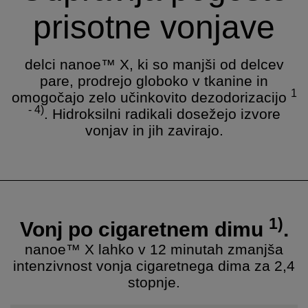
prisotne vonjave
delci nanoe™ X, ki so manjši od delcev
pare, prodrejo globoko v tkanine in
1
omogočajo zelo učinkovito dezodorizacijo
- 4)
. Hidroksilni radikali dosežejo izvore
vonjav in jih zavirajo.
1)
Vonj po cigaretnem dimu
.
nanoe™ X lahko v 12 minutah zmanjša
intenzivnost vonja cigaretnega dima za 2,4
stopnje.