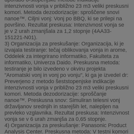
intenzivnosti vonja v približno 23 m3 veliki preskusni
komori. Metoda dezodorizacije: sproščene snovi
nanoe™. Ciljni vonj: Vonj po BBQ, ki se prilepi na
površino. Rezultat preskusa: Intenzivnost vonja se
je v 2 urah zmanjšala za 1,2 stopnje (4AA33-
151221-N01).
3) Organizacija za preskušanje: Organizacija, ki je
izvajala testiranje: tečaj oblikovanja vonja in arome,
Oddelek za integrirano informatiko, Fakulteta za
informatiko, Univerza Daido. Preskusna metoda:
testiranje je bilo izvedeno v okviru projekta
"Aromatski vonj in vonj po vonju", ki ga je izvedel dr:
Preverjeno z metodo šeststopenjske indikacije
intenzivnosti vonja v približno 23 m3 veliki preskusni
komori. Metoda dezodorizacije: sproščanje
nanoe™. Preskusna snov: Simuliran telesni vonj
državljanov srednjih in starejših let, nalepljen na
prevleko vzglavnika. Rezultat preskusa: Intenzivnost
vonja se v 6 urah zmanjša za 0,65 stopnje.
4) Organizacija za preskušanje: Panasonic Product
Analysis Center. Preskusna metoda: V testni komori