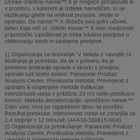
Učinke izdelkov nanoe™ X je mogoče pričakovati le
v prostoru, v katerem je izdelek nameščen, in se
razlikujejo glede na velikost prostora, okolje in
uporabo. Da nanoe™ X doseže svoj polni učinek,
lahko traja več ur. izdelki nanoe™ X niso medicinski
pripomočki. Upoštevati je treba lokalne predpise o
oblikovanju stavb in sanitarne predpise.
1) Organizacija za testiranje: V skladu z navodili za
testiranje je potrebno, da se v primeru, ko je
potrebno testiranje opraviti v skladu s predpisi,
uporabi tudi testni sistem: Panasonic Product
Analysis Center. Preskusna metoda: Preverjeno z
uporabo 6-stopenjske metode indikacije
intenzivnosti vonja v približno 23 m3 veliki preskusni
komori. Metoda dezodorizacije: sproščeno nanoe™.
Ciljni vonj: Vonj po cigaretnem dimu na površini.
Rezultat preskusa: Intenzivnost vonja se zmanjša za
2,4 stopnje v 12 minutah (4AA33-160615-N04).
2) Organizacija za preskušanje: Panasonic Product
Analysis Center. Preskusna metoda: Preverjeno z
uporabo 6-stopenjske metode indikacije