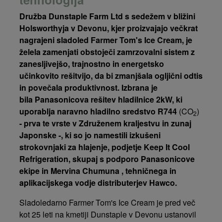
Družba Dunstaple Farm Ltd s sedežem v bližini
Holsworthyja v Devonu, kjer proizvajajo večkrat
nagrajeni sladoled Farmer Tom's Ice Cream, je
želela zamenjati obstoječi zamrzovalni sistem z
zanesljivejšo, trajnostno in energetsko
učinkovito rešitvijo, da bi zmanjšala ogljični odtis
in povečala produktivnost. Izbrana je
bila Panasonicova rešitev hladilnice 2kW, ki
uporablja naravno hladilno sredstvo R744
(CO
)
2
- prva te vrste v Združenem kraljestvu in zunaj
Japonske -, ki so jo namestili izkušeni
strokovnjaki za hlajenje, podjetje Keep It Cool
Refrigeration, skupaj s podporo Panasonicove
ekipe in Mervina Chumuna
, tehničnega in
aplikacijskega vodje
distributerjev Hawco.
Sladoledarno Farmer Tom's Ice Cream je pred več
kot 25 leti na kmetiji Dunstaple v Devonu ustanovil