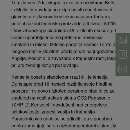
Tom James. Zdaj skupaj s svojima hčerkama Beth
in Molly ter navdušeno ekipo osmih sodelavcev in
glavnim preizkuševalcem okusov psom Tedom v
poletni sezoni tedensko proizvede približno 15 000
litrov vrhunskega sladoleda 45 različnih okusov, pri
čemer uporablja lokalno pridelano devonsko
smetano in mleko. Izdelke podjetja Farmer Tom's je
mogoče najti v številnih prodajalnah na jugozahodu
Anglije. Podjetje je zavezano k trajnostni rasti, tako
pri proizvodnji kot pri poslovanju.
Ker se je posel s sladoledom razširil, je kmetija
Dunstaple pred 18 meseci razširila svoje hladilne
prostore in v novo nizkotemperaturno hladilnico za
sladoled namestila dva sistema CO2 Panasonic
10HP LT. Ker so bili navdušeni nad energetsko
učinkovitostjo, zanesljivostjo in trajnostjo
Panasonicovih enot, so se odločili, da s podobno
enoto zamenjajo še en nizkotemperaturni sistem, ki