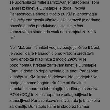
se uporablja za "hitre zamrzovanje" sladoleda. Tom
James iz kmetije Dunstaple je dodal: "Nova
Panasonicova enota z močjo 20 KM ni pripomogla
le k večji energetski učinkovitosti, temveč je dodatno
povečala našo produktivnost, saj se je čas
zamrzovanja sladoleda vsak dan skrajšal za kar 6
ur."
Neil McCourt, tehnični vodja v podjetju Keep It Cool,
je vedel, da je Panasonic pred kratkim predstavil
novo enoto za hladilnice z močjo 29kW, ki je
popolnoma ustrezala zahtevam kmetije Dunstaple
Farm in dodatno dopolnjevala dve enoti Panasonic
z močjo 10 KM, ki sta že delovali. Neil je dejal: "Kot
podjetje imamo bogate izkušnje pri številnih
strankah z uporabo tehnologije hladilnega sredstva
R744 (CO
)
in zelo zaupamo v prilagodljivost in
2
zanesljivost Panasonicove rešitve, zato je bila izbira
za kmetijo Dunstaple Farm in sladoled Farmer