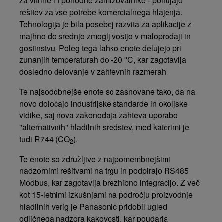
za vitrine in pohodne zamrzovalnike - ponujajo
rešitev za vse potrebe komercialnega hlajenja.
Tehnologija je bila posebej razvita za aplikacije z
majhno do srednjo zmogljivostjo v maloprodaji in
gostinstvu. Poleg tega lahko enote delujejo pri
zunanjih temperaturah do -20 ºC, kar zagotavlja
dosledno delovanje v zahtevnih razmerah.
Te najsodobnejše enote so zasnovane tako, da na
novo določajo industrijske standarde in okoljske
vidike, saj nova zakonodaja zahteva uporabo
"alternativnih" hladilnih sredstev, med katerimi je
tudi R744 (CO
).
2
Te enote so združljive z najpomembnejšimi
nadzornimi rešitvami na trgu in podpirajo RS485
Modbus, kar zagotavlja brezhibno integracijo. Z več
kot 15-letnimi izkušnjami na področju proizvodnje
hladilnih verig je Panasonic pridobil ugled
odličnega nadzora kakovosti, kar poudarja