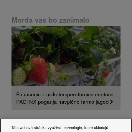
Morda vas bo zanimalo
Panasonic z nizkotemperaturnimi enotami
PACi NX poganja navpično farmo jagod
Táto webová stránka využíva technológie, ktoré ukladajú