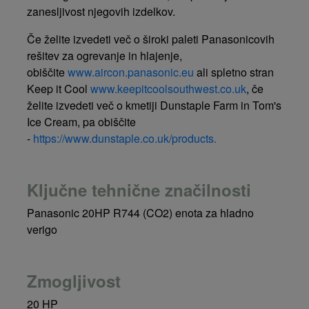
zanesljivost njegovih izdelkov.
Če želite izvedeti več o široki paleti Panasonicovih
rešitev za ogrevanje in hlajenje,
obiščite
www.aircon.panasonic.eu
ali spletno stran
Keep it Cool
www.keepitcoolsouthwest.co.uk
, če
želite izvedeti več o kmetiji Dunstaple Farm in Tom's
Ice Cream, pa obiščite
-
https://www.dunstaple.co.uk/products.
Ključne tehnične značilnosti
Panasonic 20HP R744 (CO2) enota za hladno
verigo
Zmogljivost
20 HP