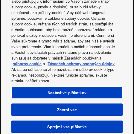
alebo pristupujú k informáciám vo Vašom zariadení (napr.
súbory cookie, pixely a doplnky); tu sa budú všetky
Panasonicova ekipa in
označovať ako „súbory cookie“. Aby náš web fungoval
správne, používame základné súbory cookie. Ostatné
partnerji vam pomagajo pri
súbory cookie, vrátane tých od tretích strán, sa použijú iba
s Vašim súhlasom, aby bolo možné zobrazovať reklamu a
oblikovanju vašega projekta.
ponúkať služby v súlade s vašimi preferenciami. Ceníme si
Vaše súkromie a týmto Vás žiadame, aby ste nižšie uviedli
svoje preferencie. Viac informácií o našich súboroch cookie
Stopite v stik z nami
a Vašich súvisiacich právach (vrátane práva na odvolanie
súhlasu) sa dozviete v našich Zásadách používania
súborov cookie
a
Zásadách ochrany osobných údajov
.
Ak sa po súhlase so zhromažďovaním súborov cookie typu
reklamou nezobrazujú niektoré funkcie správne, skúste
stránku načítať znova.
Facebook
Instagram
Youtube
LinkedIn
Nastavitve piškotkov
About us
Stopite v stik z nami
Zemljevid strani
Pravilnik o zasebnosti
Pravilnik o uporabi piškotkov
Data act
Novice
Energy labels
Zavrni vse
Area / Country
Avtorske pravice © 2026 Panasonic Marketing Europe GmbH.
Sprejmi vse piškotke
Vse pravice pridržane