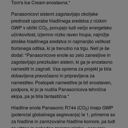
Tom's Ice Cream enostavna."
Panasonicovi sistemi zagotavljajo okoljske
prednosti uporabe hladilnega sredstva z nizkim
GWP v obliki CO
, ponujajo tudi večjo energetsko
2
učinkovitost, izjemno nizko raven hrupa, najnižje
stroške hladilnega sredstva in najmanjšo velikost
tlorisnega odtisa, ki je trenutno na trgu. Neil je še
dodal: "Panasonicove enote so zelo zanesljive in
zagotavljajo preizkušen sistem, ki ga je enostavno
namestiti in zagnati. Vsa oprema za projekt je bila
dobavljena pravočasno in pripravljena za
namestitev. Postopek namestitve je bil enostaven,
podpora, ki jo je nudila Panasonicova tehnična
ekipa, pa je bila fantastična."
Hladilne enote Panasonic R744 (CO
)
imajo GWP
2
(potencial globalnega segrevanja) le 1, primerne so
za hladilne in zamrzovalne hladilne komore, pa tudi