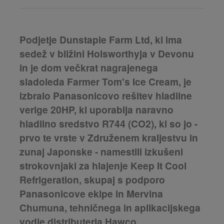
Podjetje Dunstaple Farm Ltd, ki ima
sedež v bližini Holsworthyja v Devonu
in je dom večkrat nagrajenega
sladoleda Farmer Tom's Ice Cream, je
izbralo Panasonicovo rešitev hladilne
verige 20HP, ki uporablja naravno
hladilno sredstvo R744 (CO2), ki so jo -
prvo te vrste v Združenem kraljestvu in
zunaj Japonske - namestili izkušeni
strokovnjaki za hlajenje Keep It Cool
Refrigeration, skupaj s podporo
Panasonicove ekipe in Mervina
Chumuna, tehničnega in aplikacijskega
vodje distributerja Hawco.