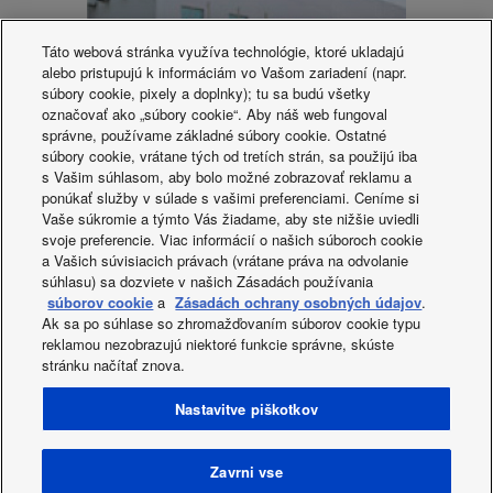
Táto webová stránka využíva technológie, ktoré ukladajú
alebo pristupujú k informáciám vo Vašom zariadení (napr.
súbory cookie, pixely a doplnky); tu sa budú všetky
označovať ako „súbory cookie“. Aby náš web fungoval
správne, používame základné súbory cookie. Ostatné
súbory cookie, vrátane tých od tretích strán, sa použijú iba
s Vašim súhlasom, aby bolo možné zobrazovať reklamu a
PI. Panasonic India Pvt. Ltd.
ponúkať služby v súlade s vašimi preferenciami. Ceníme si
Ustanovljeno decembra 2012.
Vaše súkromie a týmto Vás žiadame, aby ste nižšie uviedli
Sobne klimatske naprave.
svoje preferencie. Viac informácií o našich súboroch cookie
a Vašich súvisiacich právach (vrátane práva na odvolanie
súhlasu) sa dozviete v našich Zásadách používania
súborov cookie
a
Zásadách ochrany osobných údajov
.
Ak sa po súhlase so zhromažďovaním súborov cookie typu
reklamou nezobrazujú niektoré funkcie správne, skúste
stránku načítať znova.
Facebook
Instagram
Youtube
LinkedIn
Nastavitve piškotkov
About us
Stopite v stik z nami
Zemljevid strani
Pravilnik o zasebnosti
Pravilnik o uporabi piškotkov
Data act
Novice
Energy labels
Zavrni vse
Area / Country