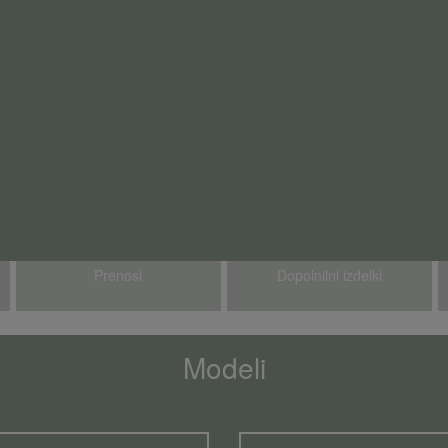
Prenosi
Dopolnilni izdelki
Modeli