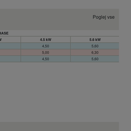
Poglej vse
HASE
W
4.5 kW
5.6 kW
4,50
5,60
5,00
6,30
4,50
5,60