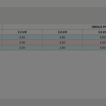
SINGLE P
2.2 kW
2.8 kW
3.6 k
2,20
2,80
3,60
2,50
3,20
4,20
2,20
2,80
3,60