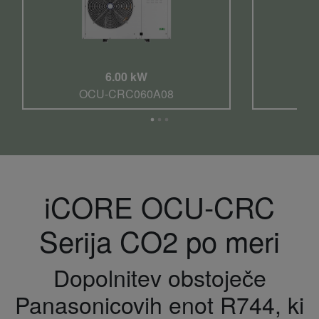
6.00 kW
OCU-CRC060A08
O
iCORE OCU-CRC
Serija CO2 po meri
Dopolnitev obstoječe
Panasonicovih enot R744, ki