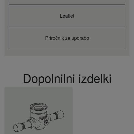
Temp. izhlap. –15 °C,
zun. temp. 43 °C
kW
1,8 - 4,4
4,8 - 11,5
3,2 - 15,5
(min.–maks.)
Leaflet
Temp. izhlap. –10 °C,
zun. temp. 32 °C
kW
2,7 - 6,0
6,8 - 15,2
6,0 - 20,6
(min.–maks.)
Temp. izhlap. –10 °C,
Priročnik za uporabo
zun. temp. 38 °C
kW
2,3 - 5,5
6,0 - 14,0
5,4 - 18,6
(min.–maks.)
Temp. izhlap. –10 °C,
zun. temp. 43 °C
kW
2,0 - 4,8
5,5 - 12,8
3,5 - 15,9
(min.–maks.)
Temp. izhlap. –5 °C,
Dopolnilni izdelki
zun. temp. 32 °C
kW
3,0 - 6,7
7,7 - 16,8
6,9 - 22,8
(min.–maks.)
Temp. izhlap. –5 °C,
zun. temp. 38 °C
kW
2,6 - 6,0
6,8 - 15,4
5,8 - 19,7
(min.–maks.)
Temp. izhlap. –5 °C,
zun. temp. 43 °C
kW
2,3 - 5,3
6,2 - 13,9
3,3 - 15,8
(min.–maks.)
Nizka temperatura –
.
.
.
Zmogljivost hlajenja pri