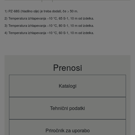
Predvideni tlak voda
Mpa
8
za tekočino
1) PZ-68S (hladilno olje) je treba dodati, če > 50 m.
Predvideni tlak
Mpa
8
2) Temperatura izhlapevanja −10 °C, 65 S-1, 10 m od izdelka.
sesalnega voda
3) Temperatura izhlapevanja −10 °C, 80 S-1, 10 m od izdelka.
Zunanji alarm
4) Temperatura izhlapevanja –10 °C, 60 S-1, 10 m od izdelka.
uporabniškega sistema.
Da
Digitalni vhod.
Breznapetostni kontakt
Elektromagnetni ventil
Vac
220 / 230 / 240
cevi za tekočino
Signal za VKLOP/IZKLOP
Prenosi
delovanja vitrine. Digitalni
Da
vhod. Breznapetostni
kontakt
Katalogi
Komunikacijski vod
Ports
Da
Modbus (RS485)
Dolžina priključnih
m
50 (2)
cevi
Tehnični podatki
PED
CAT
II
Priključek uparjalnika
Več spletnih strani
Standardna zmogljivost
.
Zunanja temperatura
°C
32
Priročnik za uporabo