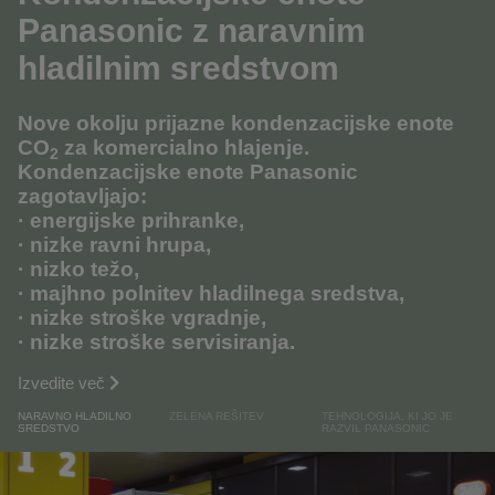
Panasonic z naravnim
hladilnim sredstvom
Nove okolju prijazne kondenzacijske enote
CO
za komercialno hlajenje.
2
Kondenzacijske enote Panasonic
zagotavljajo:
· energijske prihranke,
· nizke ravni hrupa,
· nizko težo,
· majhno polnitev hladilnega sredstva,
· nizke stroške vgradnje,
· nizke stroške servisiranja.
Izvedite več
NARAVNO HLADILNO
ZELENA REŠITEV
TEHNOLOGIJA, KI JO JE
SREDSTVO
RAZVIL PANASONIC