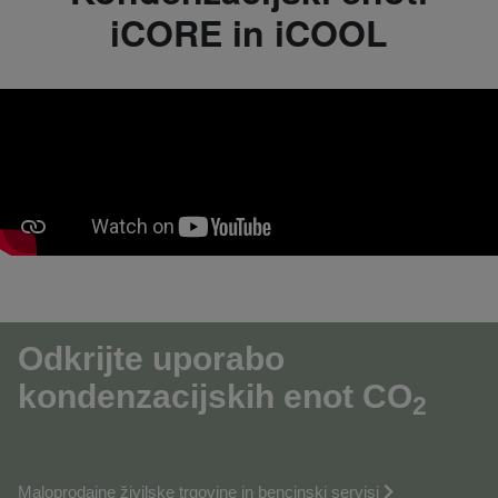
iCORE in iCOOL
Odkrijte uporabo
kondenzacijskih enot CO
2
Maloprodajne živilske trgovine in bencinski servisi