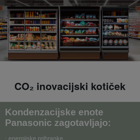
CO₂ inovacijski kotiček
Kondenzacijske enote
Panasonic zagotavljajo
:
· energijske prihranke
,