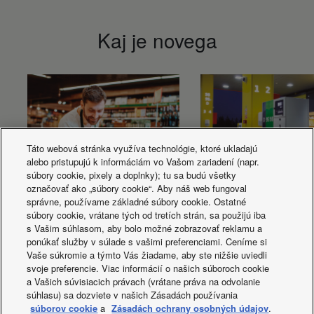
°C, zun. temp. 32 °C
Kaj je novega
Táto webová stránka využíva technológie, ktoré ukladajú
alebo pristupujú k informáciám vo Vašom zariadení (napr.
súbory cookie, pixely a doplnky); tu sa budú všetky
označovať ako „súbory cookie“. Aby náš web fungoval
správne, používame základné súbory cookie. Ostatné
súbory cookie, vrátane tých od tretích strán, sa použijú iba
s Vašim súhlasom, aby bolo možné zobrazovať reklamu a
Hlajenje: Izberite
Hlajenje. Tehnolog
ponúkať služby v súlade s vašimi preferenciami. Ceníme si
zeleno rešitev
ki jo je razvil
Vaše súkromie a týmto Vás žiadame, aby ste nižšie uviedli
svoje preferencie. Viac informácií o našich súboroch cookie
Panasonic
a Vašich súvisiacich právach (vrátane práva na odvolanie
súhlasu) sa dozviete v našich Zásadách používania
súborov cookie
a
Zásadách ochrany osobných údajov
.