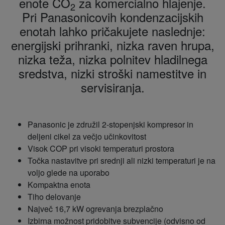
enote CO
za komercialno hlajenje.
2
Pri Panasonicovih kondenzacijskih
enotah lahko pričakujete naslednje:
energijski prihranki, nizka raven hrupa,
nizka teža, nizka polnitev hladilnega
sredstva, nizki stroški namestitve in
servisiranja.
Panasonic je združil 2-stopenjski kompresor in
deljeni cikel za večjo učinkovitost
Visok COP pri visoki temperaturi prostora
Točka nastavitve pri srednji ali nizki temperaturi je na
voljo glede na uporabo
Kompaktna enota
Tiho delovanje
Največ 16,7 kW ogrevanja brezplačno
Izbirna možnost pridobitve subvencije (odvisno od