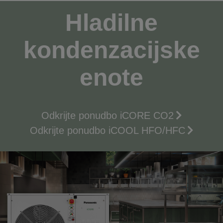
Hladilne
kondenzacijske
enote
Odkrijte ponudbo iCORE CO2
Odkrijte ponudbo iCOOL HFO/HFC