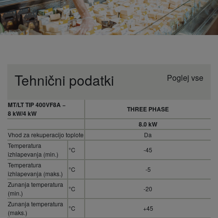
Tehnični podatki
Poglej vse
MT/LT TIP 400VF8A −
THREE PHASE
8 kW/4 kW
8.0 kW
Vhod za rekuperacijo toplote
Da
Temperatura
°C
-45
izhlapevanja (min.)
Temperatura
°C
-5
izhlapevanja (maks.)
Zunanja temperatura
°C
-20
(min.)
Zunanja temperatura
°C
+45
(maks.)