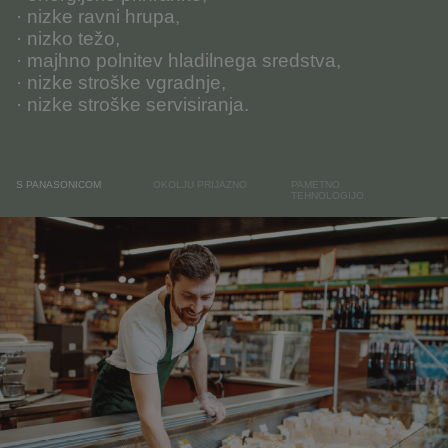
· nizke ravni hrupa
,
· nizko težo
,
· majhno polnitev hladilnega sredstva
,
· nizke stroške vgradnje
,
· nizke stroške servisiranja.
S PANASONICOM
OKOLJU PRIJAZNO
PAMETNO
TEHNOLOGIJO