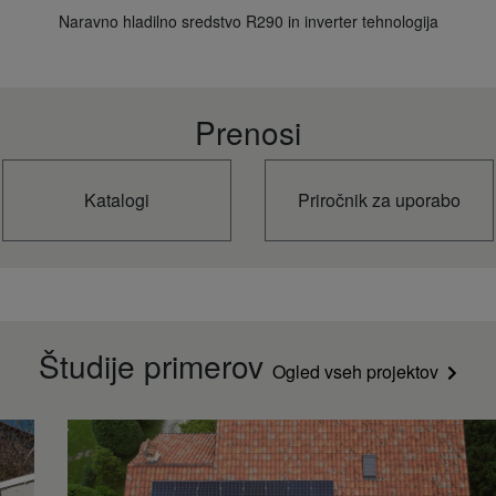
Naravno hladilno sredstvo R290 in inverter tehnologija
Prenosi
Katalogi
Priročnik za uporabo
Študije primerov
Ogled vseh projektov