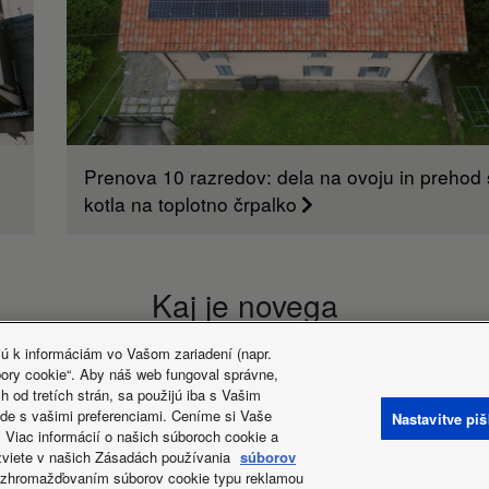
Prenova 10 razredov: dela na ovoju in prehod 
kotla na toplotno črpalko
Kaj je novega
jú k informáciám vo Vašom zariadení (napr.
bory cookie“. Aby náš web fungoval správne,
 od tretích strán, sa použijú iba s Vašim
de s vašimi preferenciami. Ceníme si Vaše
Nastavitve pi
. Viac informácií o našich súboroch cookie a
o zasebnosti
Pravilnik o uporabi piškotkov
Data act
Novice
Energy
ozviete v našich Zásadách používania
súborov
o zhromažďovaním súborov cookie typu reklamou
pravice pridržane