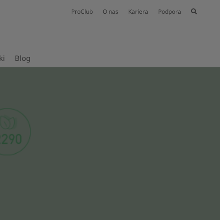
ProClub
O nas
Kariera
Podpora
ki
Blog