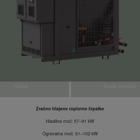
Prenosi
Študije primerov
Zračno hlajene toplotne črpalke
Hladilna moč: 57–91 kW
Ogrevalna moč: 61–102 kW