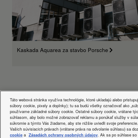
Kaskada Aquarea za stavbo Porsche
Táto webová stránka využíva technológie, ktoré ukladajú alebo pristupu
súbory cookie, pixely a doplnky); tu sa budú všetky označovať ako „sú
používame základné súbory cookie. Ostatné súbory cookie, vrátane tých
súhlasom, aby bolo možné zobrazovať reklamu a ponúkať služby v súla
Facebook
Instagram
Youtube
LinkedIn
súkromie a týmto Vás žiadame, aby ste nižšie uviedli svoje preferencie
About us
Stopite v stik z nami
Zemljevid strani
Pravilnik 
Vašich súvisiacich právach (vrátane práva na odvolanie súhlasu) sa d
cookie
a
Zásadách ochrany osobných údajov
. Ak sa po súhlase s
Avtorske pravice © 2026 Panasonic Marketing Europe GmbH. Vse 