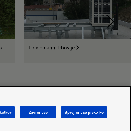
s
Deichmann Trbovlje
škotkov
Zavrni vse
Sprejmi vse piškotke
 labels
Area / Country