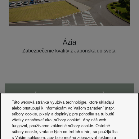
Ázia
Zabezpečenie kvality z Japonska do sveta.
Recruitment portal
Táto webová stránka využíva technológie, ktoré ukladajú
alebo pristupujú k informáciám vo Vašom zariadení (napr.
súbory cookie, pixely a doplnky); pre pohodlie sa tu budú
všetky označovať ako „súbory cookie“. Aby náš web
fungoval, používame základné súbory cookie. Ostatné
súbory cookie, vrátane tých od tretích strán, sa použijú iba
s Vašim súhlasom, aby bolo možné zobrazovať reklamu a