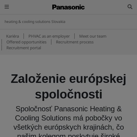
heating & cooling solutions Slovakia
Kariéra
PHVAC as an employer
Meet our team
Offered opportunities
Recruitment process
Recruitment portal
Založenie európskej
spoločnosti
Spoločnosť Panasonic Heating &
Cooling Solutions má pobočky vo
všetkých európskych krajinách, čo
našim kolegom poskytuje široké