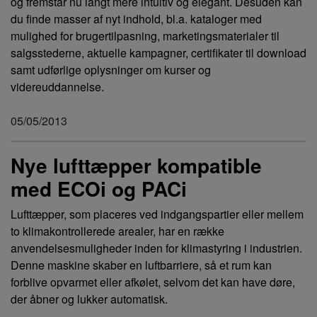
og fremstår nu langt mere intuitiv og elegant. Desuden kan
du finde masser af nyt indhold, bl.a. kataloger med
mulighed for brugertilpasning, marketingsmaterialer til
salgsstederne, aktuelle kampagner, certifikater til download
samt udførlige oplysninger om kurser og
videreuddannelse.
05/05/2013
Nye lufttæpper kompatible
med ECOi og PACi
Lufttæpper, som placeres ved indgangspartier eller mellem
to klimakontrollerede arealer, har en række
anvendelsesmuligheder inden for klimastyring i industrien.
Denne maskine skaber en luftbarriere, så et rum kan
forblive opvarmet eller afkølet, selvom det kan have døre,
der åbner og lukker automatisk.