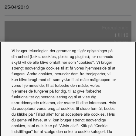
25/04/2013
Foregående
1 til 10
Næste
Vi bruger teknologier, der gemmer og tilgår oplysninger på
din enhed (f.eks. cookies, pixels og plugins); for nemheds
2026
skyld vil de alle blive omtalt her som "cookies". Vi bruger
2025
strengt nødvendige cookies til at få vores hjemmeside til at
2024
fungere. Andre cookies, herunder dem fra tredjeparter, vil
kun blive brugt med dit samtykke til at måle målgruppen for
2023
vores hjemmeside, til at forbedre den måde, vores
2022
hjemmeside fungerer på for dig, til at give forbedret
2021
funktionalitet og personalisering og til at vise dig
2020
skræddersyede reklamer, der svarer til dine interesser. Hvis
du accepterer vores brug af cookies til disse formål, bedes
2019
du klikke på "Tillad alle" for at acceptere alle cookies. Hvis
2018
du gerne vil have, at vi kun bruger strengt nødvendige
2017
cookies, skal du klikke på "Afvis alle". Klik på "Cookie-
2016
indstillinger" for at vælge den enkelte cookie-kategori. Du