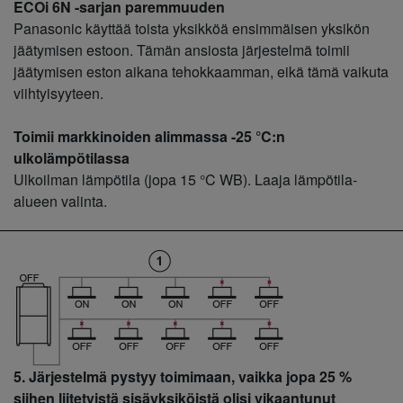
ECOi 6N -sarjan paremmuuden
Panasonic käyttää toista yksikköä ensimmäisen yksikön
jäätymisen estoon. Tämän ansiosta järjestelmä toimii
jäätymisen eston aikana tehokkaamman, eikä tämä vaikuta
viihtyisyyteen.
Toimii markkinoiden alimmassa -25 °C:n
ulkolämpötilassa
Ulkoilman lämpötila (jopa 15 °C WB). Laaja lämpötila-
alueen valinta.
5. Järjestelmä pystyy toimimaan, vaikka jopa 25 %
siihen liitetyistä sisäyksiköistä olisi vikaantunut