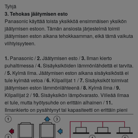
Tyhjä
3. Tehokas jäätymisen esto
Panasonic käyttää toista yksikköä ensimmäisen yksikön
jäätymisen estoon. Tämän ansiosta järjestelmä toimii
jäätymisen eston aikana tehokkaamman, eikä tämä vaikuta
viihtyisyyteen.
1.
Panasonic /
2.
Jäätymisen esto /
3.
Ilman kierto
puhaltimessa /
4.
Sisäyksiköiden lämmönlähdettä ei tarvita.
/
5.
Kylmä ilma. Jäätymisen eston aikana sisäyksiköstä ei
tule kylmää vetoa /
6.
Kilpailijat 1 /
7.
Sisäyksiköt toimivat
jäätymisen eston lämmönlähteenä /
8.
Kylmä ilma /
9.
Kilpailijat 2 /
10.
Sisäyksikön lämpövarasto. Viileää ilmaa
ei tule, mutta hyötysuhde on erittäin alhainen /
11.
Ilmankierto on pysähtynyt tai kapasiteetti on erittäin pieni