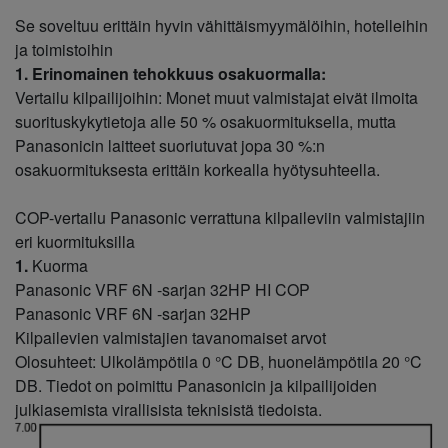
Se soveltuu erittäin hyvin vähittäismyymälöihin, hotelleihin
ja toimistoihin
1. Erinomainen tehokkuus osakuormalla:
Vertailu kilpailijoihin: Monet muut valmistajat eivät ilmoita
suorituskykytietoja alle 50 % osakuormituksella, mutta
Panasonicin laitteet suoriutuvat jopa 30 %:n
osakuormituksesta erittäin korkealla hyötysuhteella.
COP-vertailu Panasonic verrattuna kilpaileviin valmistajiin
eri kuormituksilla
1.
Kuorma
Panasonic VRF 6N -sarjan 32HP HI COP
Panasonic VRF 6N -sarjan 32HP
Kilpailevien valmistajien tavanomaiset arvot
Olosuhteet: Ulkolämpötila 0 °C DB, huonelämpötila 20 °C
DB. Tiedot on poimittu Panasonicin ja kilpailijoiden
julkiasemista virallisista teknisistä tiedoista.