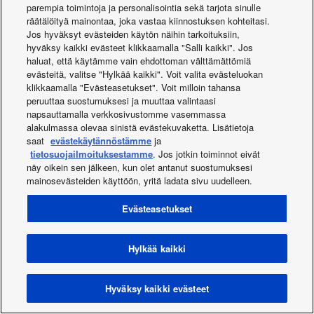
parempia toimintoja ja personalisointia sekä tarjota sinulle
räätälöityä mainontaa, joka vastaa kiinnostuksen kohteitasi.
Jos hyväksyt evästeiden käytön näihin tarkoituksiin,
Uutiset
hyväksy kaikki evästeet klikkaamalla "Salli kaikki". Jos
haluat, että käytämme vain ehdottoman välttämättömiä
evästeitä, valitse "Hylkää kaikki". Voit valita evästeluokan
klikkaamalla "Evästeasetukset". Voit milloin tahansa
peruuttaa suostumuksesi ja muuttaa valintaasi
napsauttamalla verkkosivustomme vasemmassa
alakulmassa olevaa sinistä evästekuvaketta. Lisätietoja
saat
evästekäytännöstämme
ja
Facebook
Instagram
Youtube
LinkedIn
tietosuojailmoituksestamme
. Jos jotkin toiminnot eivät
Meistä
Ota yhteyttä
Sivukartta
Käyttöehdot
näy oikein sen jälkeen, kun olet antanut suostumuksesi
Tietosuojakäytäntö
Evästekäytäntö
Data act
Uutiset
mainosevästeiden käyttöön, yritä ladata sivu uudelleen.
Energy labels
Area / Country
Evästeasetukset
Copyright © 2026 Panasonic Marketing Europe GmbH Kaikki
oikeudet pidätetään
Hylkää kaikki
Hyväksy kaikki evästeet