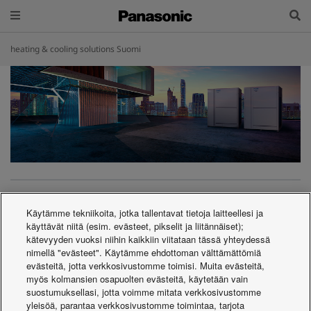
heating & cooling solutions Suomi
Lehdistötiedote
Kuvat ja videot
Tietoa
Käytämme tekniikoita, jotka tallentavat tietoja laitteellesi ja
Panasonicista
käyttävät niitä (esim. evästeet, pikselit ja liitännäiset);
Ota yhteyttä Panasoniciin
kätevyyden vuoksi niihin kaikkiin viitataan tässä yhteydessä
nimellä "evästeet". Käytämme ehdottoman välttämättömiä
evästeitä, jotta verkkosivustomme toimisi. Muita evästeitä,
myös kolmansien osapuolten evästeitä, käytetään vain
Koti
Lehdistötiedote
suostumuksellasi, jotta voimme mitata verkkosivustomme
yleisöä, parantaa verkkosivustomme toimintaa, tarjota