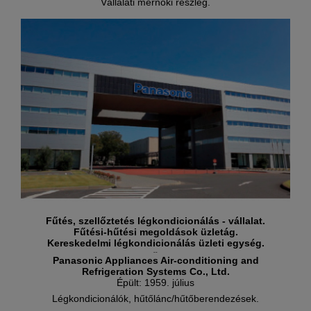
Vállalati mérnöki részleg.
Fűtés, szellőztetés légkondicionálás - vállalat.
Fűtési-hűtési megoldások üzletág.
Kereskedelmi légkondicionálás üzleti egység.
--
Panasonic Appliances Air-conditioning and
Refrigeration Systems Co., Ltd.
Épült: 1959. július
Légkondicionálók, hűtőlánc/hűtőberendezések.