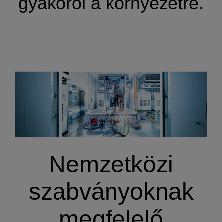
gyakorol a környezetre.
Nemzetközi
szabványoknak
megfelelő