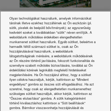
PMPC. Panasonic Manufacturing Philippines
Olyan technológiákat használunk, amelyek információkat
Corporation.
tárolnak illetve ezekhez hozzáférnek az Ön eszközén (pl.
Épült: 1967. szeptember
sütik, pixelek és beépülő bővítmények); az egyszerűség
Légkondicionálók
kedvéért ezeket a továbbiakban "sütik" néven említjük. A
weboldalunk működése érdekében elengedhetetlen
munkamenet sütiket használunk. Egyéb sütiket, beleértve a
harmadik féltől származó sütiket is, csak az Ön
hozzájárulásával használunk, a weboldalunk
látogatottságának mérésére, a weboldalunk működésének
az Ön részére történő javítására, fokozott funkcionalitás és
személyre szabott működés biztosítására, továbbá az Ön
érdeklődési körének leginkább megfelelő hirdetéseket
megjelenítésére. Ha Ön hozzájárul ahhoz, hogy a sütiket
ilyen célokra használjuk, kérjük, kattintson az "Mindent
engedélyez" gombra az összes süti elfogadásához. Ha azt
szeretné, hogy csak az elengedhetetlen munkamenethez
PI. Panasonic India Pvt. Ltd.
szükséges sütiket használjuk, akkor kérjük, kattintson az
Épült: 2012. december
"Összes elutasítása" gombra. A sütik kategóriánként
történő kiválasztáshoz kattintson a "Süti beállítások"
Szobai légkondicionálók.
gombra. Bármikor visszavonhatja hozzájárulását és