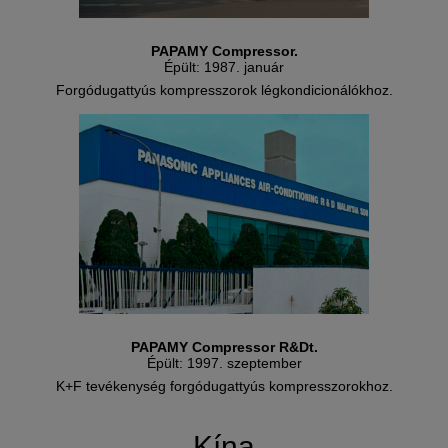
PAPAMY Compressor.
Épült: 1987. január
Forgódugattyús kompresszorok légkondicionálókhoz.
PAPAMY Compressor R&Dt.
Épült: 1997. szeptember
K+F tevékenység forgódugattyús kompresszorokhoz.
Kína