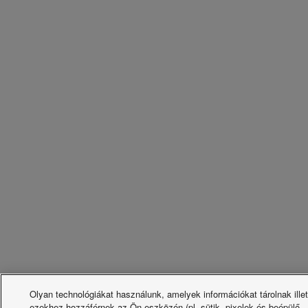
Olyan technológiákat használunk, amelyek információkat tárolnak ille
ezekhez hozzáférnek az Ön eszközén (pl. sütik, pixelek és beépülő