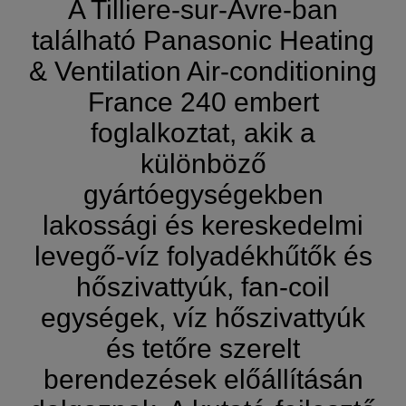
A Tilliere-sur-Avre-ban
található Panasonic Heating
& Ventilation Air-conditioning
France 240 embert
foglalkoztat, akik a
különböző
gyártóegységekben
lakossági és kereskedelmi
levegő-víz folyadékhűtők és
hőszivattyúk, fan-coil
egységek, víz hőszivattyúk
és tetőre szerelt
berendezések előállításán