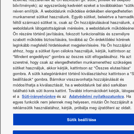
bővítmények); az egyszerűség kedvéért ezeket a továbbiakban "sütik
néven említjük. A weboldalunk működése érdekében elengedhetetlen
munkamenet sütiket használunk. Egyéb sütiket, beleértve a harmadi
féltől származó sütiket is, csak az Ön hozzájárulásával használunk, 
weboldalunk látogatottságának mérésére, a weboldalunk működéséne
Ön részére történő javítására, fokozott funkcionalitás és személyre
szabott működés biztosítására, továbbá az Ön érdeklődési körének
leginkább megfelelő hirdetéseket megjelenítésére. Ha Ön hozzájárul
ahhoz, hogy a sütiket ilyen célokra használjuk, kérjük, kattintson az
"Mindent engedélyez" gombra az összes süti elfogadásához. Ha azt
szeretné, hogy csak az elengedhetetlen munkamenethez szükséges
sütiket használjuk, akkor kérjük, kattintson az "Összes elutasítása"
gombra. A sütik kategóriánként történő kiválasztáshoz kattintson a "S
beállítások" gombra. Bármikor visszavonhatja hozzájárulását és
módosíthatja a kiválasztását, ha a weboldalunk bal alsó sarkában
található kék süti ikonra kattint. További információkért kérjük, látoga
el a
Süti-irányelvünkre
és az
Adatvédelmi nyilatkozatunkra
. Ha
egyes funkciók nem jelennek meg helyesen, miután Ön hozzájárult a
reklámsütik használatához, kérjük, próbálja meg újratölteni az oldalt.
Sütik beállítása