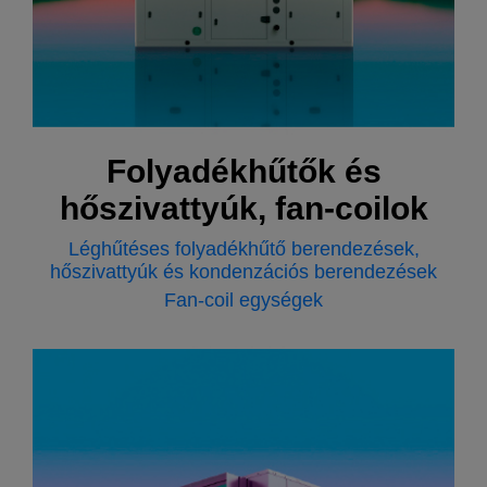
Folyadékhűtők és
hőszivattyúk, fan-coilok
Léghűtéses folyadékhűtő berendezések,
hőszivattyúk és kondenzációs berendezések
Fan-coil egységek