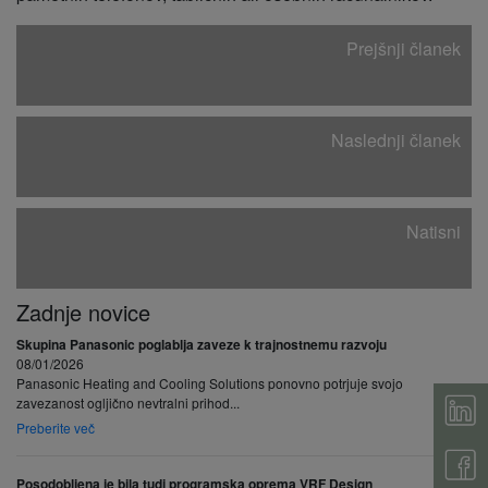
Prejšnji članek
Naslednji članek
Natisni
Zadnje novice
Skupina Panasonic poglablja zaveze k trajnostnemu razvoju
08/01/2026
Panasonic Heating and Cooling Solutions ponovno potrjuje svojo
zavezanost ogljično nevtralni prihod...
Preberite več
Posodobljena je bila tudi programska oprema VRF Design