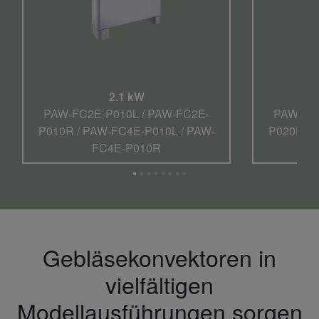
2.1 kW
PAW-FC2E-P010L / PAW-FC2E-
PAW-FC2
P010R / PAW-FC4E-P010L / PAW-
P020R / 
FC4E-P010R
Gebläsekonvektoren in
vielfältigen
Modellausführungen sorgen