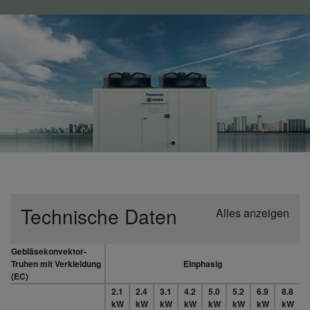
Technische Daten
Alles anzeigen
Gebläsekonvektor-
Truhen mit Verkleidung
Einphasig
(EC)
2.1
2.4
3.1
4.2
5.0
5.2
6.9
8.8
kW
kW
kW
kW
kW
kW
kW
kW