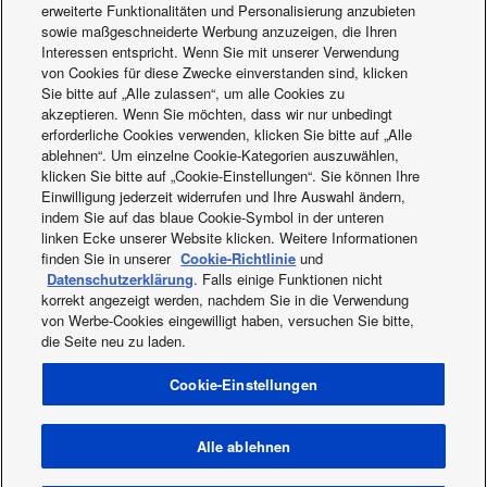
erweiterte Funktionalitäten und Personalisierung anzubieten
sowie maßgeschneiderte Werbung anzuzeigen, die Ihren
Interessen entspricht. Wenn Sie mit unserer Verwendung
von Cookies für diese Zwecke einverstanden sind, klicken
ECOi-W Heat Pump
Qualitätsversprec
Sie bitte auf „Alle zulassen“, um alle Cookies zu
akzeptieren. Wenn Sie möchten, dass wir nur unbedingt
Chiller
von Panasonic
erforderliche Cookies verwenden, klicken Sie bitte auf „Alle
ablehnen“. Um einzelne Cookie-Kategorien auszuwählen,
klicken Sie bitte auf „Cookie-Einstellungen“. Sie können Ihre
Einwilligung jederzeit widerrufen und Ihre Auswahl ändern,
indem Sie auf das blaue Cookie-Symbol in der unteren
linken Ecke unserer Website klicken. Weitere Informationen
finden Sie in unserer
Cookie-Richtlinie
und
Datenschutzerklärung
. Falls einige Funktionen nicht
korrekt angezeigt werden, nachdem Sie in die Verwendung
von Werbe-Cookies eingewilligt haben, versuchen Sie bitte,
die Seite neu zu laden.
Facebook
Instagram
Youtube
LinkedIn
Über uns
Kontakt & Support
Sitemap
Cookie-Einstellungen
Nutzungsbedingungen
Datenschutzbestimmung
Richtlinien zur Nutzung von Cookies
Data act
Neuig­keiten
Energy labels
Alle ablehnen
Area / Country