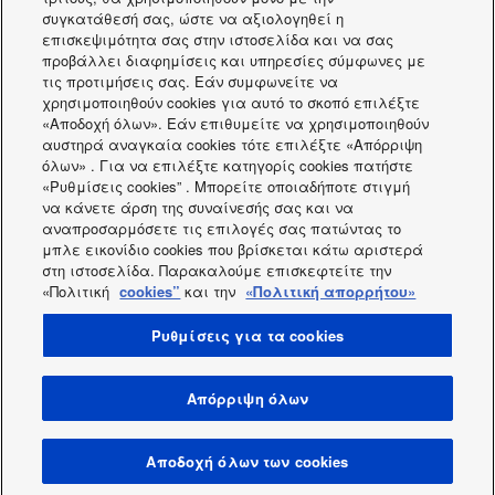
Inverter+
συγκατάθεσή σας, ώστε να αξιολογηθεί η
επισκεψιμότητα σας στην ιστοσελίδα και να σας
προβάλλει διαφημίσεις και υπηρεσίες σύμφωνες με
τις προτιμήσεις σας. Εάν συμφωνείτε να
See product
χρησιμοποιηθούν cookies για αυτό το σκοπό επιλέξτε
VRF U2 Type. 4 Way 90x90
«Αποδοχή όλων». Εάν επιθυμείτε να χρησιμοποιηθούν
αυστηρά αναγκαία cookies τότε επιλέξτε «Απόρριψη
Cassette
όλων» . Για να επιλέξτε κατηγορίς cookies πατήστε
«Ρυθμίσεις cookies” . Μπορείτε οποιαδήποτε στιγμή
να κάνετε άρση της συναίνεσής σας και να
See product
αναπροσαρμόσετε τις επιλογές σας πατώντας το
μπλε εικονίδιο cookies που βρίσκεται κάτω αριστερά
στη ιστοσελίδα. Παρακαλούμε επισκεφτείτε την
«Πολιτική
cookies”
και την
«Πολιτική απορρήτου»
Facebook
Instagram
Youtube
LinkedIn
Σχετικά με εμάς
Επικοινωνήστε μαζί μας
Sitemap
Ρυθμίσεις για τα cookies
Όροι χρήσης
Πολιτική απορρήτου
Πολιτική Cookies
Data act
Δημοσια ανακοινωση
Ενεργειακές ετικέτες
Απόρριψη όλων
Περιοχή / Χώρα
Πνευματικά δικαιώματα © 2026 Panasonic Marketing Europe
Αποδοχή όλων των cookies
GmbH Με την επιφύλαξη παντός δικαιώματος