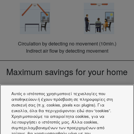
Circulation by detecting no movement (10min.)
Indirect air flow by detecting movement
Maximum savings for your home
Αυτός ο ιστότοπος χρησιμοποιεί τεχνολογίες που
αποθηκεύουν ή έχουν πρόσβαση σε πληροφορίες στη
συσκευή σας (π.χ. cookies, pixels και plugins). Για
ευκολία, όλα θα περιγράφονται εδώ σαν “cookies”.
Χρησιμοποιούμε τα απαραίτητα cookies, για να
λειτουργήσει ο ιστότοπός μας. Άλλα cookies,
PACi 4 Way 90x90 Cassette.
συμπεριλαμβανομένων των προερχομένων από
τρίτους, θα χρησιμοποιηθούν μόνο με την