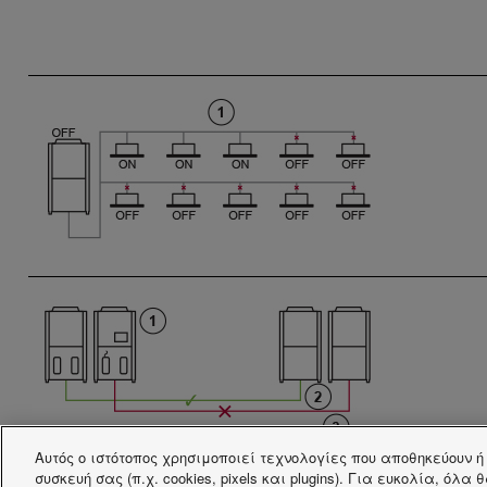
Αυτός ο ιστότοπος χρησιμοποιεί τεχνολογίες που αποθηκεύουν 
συσκευή σας (π.χ. cookies, pixels και plugins). Για ευκολία, όλα