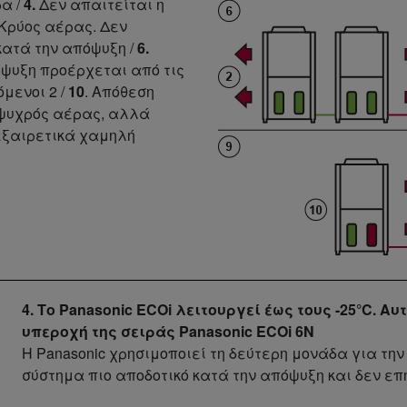
α /
4.
Δεν απαιτείται η
 Κρύος αέρας. Δεν
κατά την απόψυξη /
6.
όψυξη προέρχεται από τις
μενοι 2 /
10
. Απόθεση
 ψυχρός αέρας, αλλά
εξαιρετικά χαμηλή
4. Το Panasonic ECOi λειτουργεί έως τους -25°C. Α
υπεροχή της σειράς Panasonic ECOi 6N
Η Panasonic χρησιμοποιεί τη δεύτερη μονάδα για τη
σύστημα πιο αποδοτικό κατά την απόψυξη και δεν επ