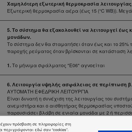
Χαμηλότερη εξωτερική θερμοκρασία λειτουργίας 
Εξωτερική θερμοκρασία αέρα (έως 15 (°C WB)). Μεγ
5. Το σύστημα θα εξακολουθεί να λειτουργεί έως 
μονάδων.
Το σύστημα δεν θα σταματήσει όταν έως και το 25% 
παροχής ρεύματος όταν βρίσκονται σε κατάσταση λε
1.
Το μήνυμα σφάλματος "E06" αγνοείται
6. Λειτουργία υψηλής ασφάλειας σε περίπτωση 
ΑΥΤΌΜΑΤΗ ΕΦΕΔΡΙΚΉ ΛΕΙΤΟΥΡΓΊΑ
Είναι δυνατή η συνέχιση της λειτουργίας του συστήμα
ανεμιστήρα και ο αισθητήρας θερμοκρασίας υποστού
παρουσιάσει βλάβη σε ενιαία μονάδα με 2 ή περισσό
ή έχουν πρόσβαση σε πληροφορίες στη
1.
Βλάβη στον κινητήρα του ανεμιστήρα. Βλάβη του σ
 θα περιγράφονται εδώ σαν “cookies”.