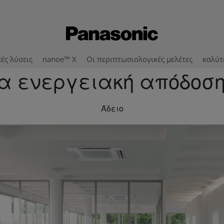
ές λύσεις
nanoe™ X
Οι περιπτωσιολογικές μελέτες
καλύτ
ία ενεργειακή απόδοσ
Άδειο