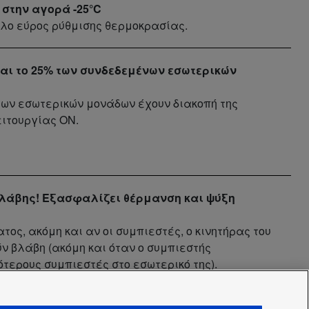
στην αγορά -25°C
άλο εύρος ρύθμισης θερμοκρασίας.
και το 25% των συνδεδεμένων εσωτερικών
των εσωτερικών μονάδων έχουν διακοπή της
ιτουργίας ON.
βλάβης! Εξασφαλίζει θέρμανση και ψύξη
τος, ακόμη και αν οι συμπιεστές, ο κινητήρας του
ν βλάβη (ακόμη και όταν ο συμπιεστής
τερους συμπιεστές στο εσωτερικό της).
υμπιεστή. Βλάβη του αισθητήρα θερμοκρασίας /
2.