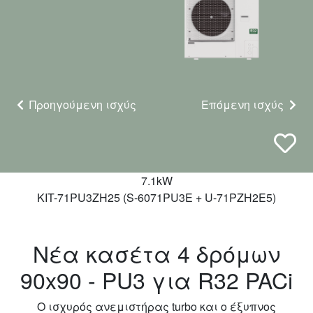
Προηγούμενη ισχύς
Επόμενη ισχύς
7.1kW
KIT-71PU3ZH25 (S-6071PU3E + U-71PZH2E5)
Νέα κασέτα 4 δρόμων
90x90 - PU3 για R32 PACi
Ο ισχυρός ανεμιστήρας turbo και ο έξυπνος