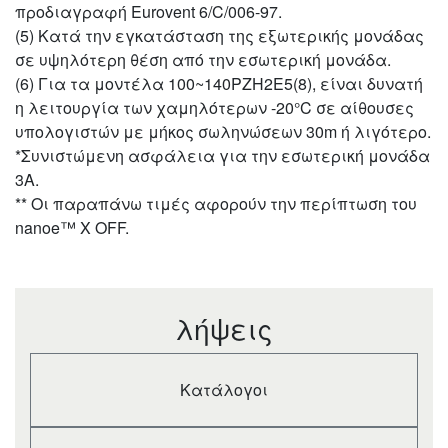
(Nominal)
προδιαγραφή Eurovent 6/C/006-97.
Heating capacity
(5) Κατά την εγκατάσταση της εξωτερικής μονάδας
kW
2,0
(Min)
σε υψηλότερη θέση από την εσωτερική μονάδα.
Heating capacity
kW
9,0
(6) Για τα μοντέλα 100~140PZH2E5(8), είναι δυνατή
(Max)
η λειτουργία των χαμηλότερων -20°C σε αίθουσες
COP (Nominal) (1)
W/W
4,30
υπολογιστών με μήκος σωληνώσεων 30m ή λιγότερο.
COP (Min) (1)
W/W
5,56
COP (Max) (1)
W/W
3,16
*Συνιστώμενη ασφάλεια για την εσωτερική μονάδα
SCOP/ηsc (2)
%
4,8 A++
3Α.
Pdesign at -10°C
kW
5,2
** Οι παραπάνω τιμές αφορούν την περίπτωση του
Input power
nanoe™ X OFF.
kW
1,86
heating (Nominal)
Input power
kW
0,36
heating (Min)
Input power
kW
2,85
heating (Max)
λήψεις
Annual energy
consumption
kWh/a
1517
heating (3)
Κατάλογοι
Indoor unit
S-6071PU3E
Indoor air flow (Hi)
m³/min
22,0
Indoor air flow
m³/min
16,0