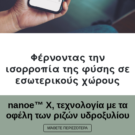
Φέρνοντας την
ισορροπία της φύσης σε
εσωτερικούς χώρους
nanoe™ X, τεχνολογία με τα
οφέλη των ριζών υδροξυλίου
ΜΆΘΕΤΕ ΠΕΡΙΣΣΌΤΕΡΑ