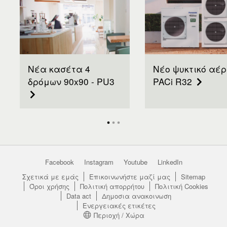
Elevation
difference (in/out)
m
30
(5)
Pipe length for
m
30
additional gas
Additional gas
g/m
45
amount
Νέα κασέτα 4
Νέο ψυκτικό αέρ
Refrigerant (R32) /
kg / T
1,95 / 1,316
CO2 Eq.
δρόμων 90x90 - PU3
PACi R32
Operating range
°C
-15
(Cool - Min)
Operating range
°C
+46
(Cool - Max)
Operating range
°C
-20
(Heat - Min)
Operating range
°C
+24
(Heat - Max)
Facebook
Instagram
Youtube
LinkedIn
Σχετικά με εμάς
Επικοινωνήστε μαζί μας
Sitemap
Όροι χρήσης
Πολιτική απορρήτου
Πολιτική Cookies
Data act
Δημοσια ανακοινωση
Ενεργειακές ετικέτες
Περιοχή / Χώρα