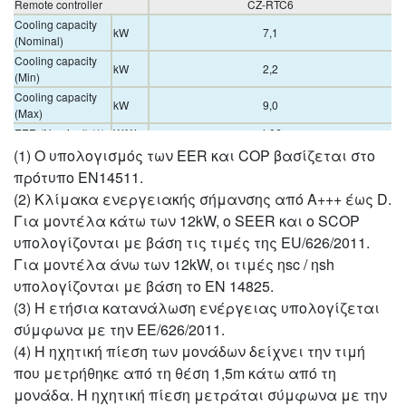
Remote controller
CZ-RTC6
Cooling capacity
kW
7,1
(Nominal)
Cooling capacity
kW
2,2
(Min)
Cooling capacity
kW
9,0
(Max)
EER (Nominal) (1)
W/W
4,06
(1) Ο υπολογισμός των EER και COP βασίζεται στο
EER (Min) (1)
W/W
5,79
EER (Max) (1)
W/W
2,69
πρότυπο EN14511.
SEER/ηsc (2)
%
7,7 A++
(2) Κλίμακα ενεργειακής σήμανσης από A+++ έως D.
Pdesign (cooling)
kW
7,1
Για μοντέλα κάτω των 12kW, ο SEER και ο SCOP
Input power
υπολογίζονται με βάση τις τιμές της EU/626/2011.
kW
1,75
cooling (Nominal)
Για μοντέλα άνω των 12kW, οι τιμές ηsc / ηsh
Input power
kW
0,38
υπολογίζονται με βάση το EN 14825.
cooling (Min)
(3) Η ετήσια κατανάλωση ενέργειας υπολογίζεται
Input power
kW
3,35
cooling (Max)
σύμφωνα με την ΕΕ/626/2011.
Annual energy
(4) Η ηχητική πίεση των μονάδων δείχνει την τιμή
consumption
kWh/a
323
που μετρήθηκε από τη θέση 1,5m κάτω από τη
cooling (3)
μονάδα. Η ηχητική πίεση μετράται σύμφωνα με την
Heating capacity
kW
8,0