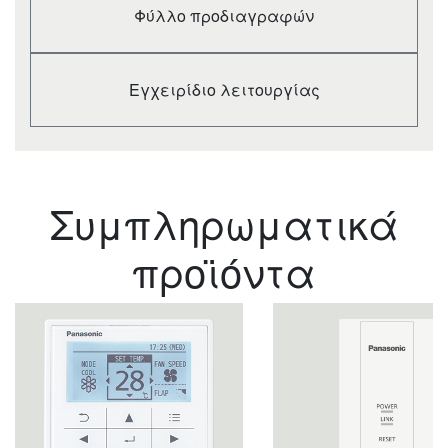
(Med)
Φύλλο προδιαγραφών
Indoor air flow (Lo)
m³/min
13,0
Moisture removal
L/h
2,5
volume
Εγχειρίδιο λειτουργίας
Indoor sound
dB(A)
31
pressure (Med) (4)
Indoor sound
dB(A)
28
pressure (Lo) (4)
Indoor sound
dB(A)
52
power (Hi)
Συμπληρωματικά
Indoor sound
dB(A)
46
power (Med)
προϊόντα
Indoor sound
dB(A)
43
power (Lo)
Indoor dimension
mm
256
(Height)
Indoor dimension
mm
840
(Width)
Indoor dimension
mm
840
(Depth)
Panel dimension
mm
33,5
(Height)