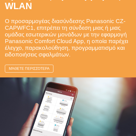
WLAN
Ο προσαρμογέας διασύνδεσης Panasonic CZ-
CAPWFC1, επιτρέπει τη σύνδεση μιας ή μιας
ομάδας εσωτερικών μονάδων με την εφαρμογή
Panasonic Comfort Cloud App, η οποία παρέχει
έλεγχο, παρακολούθηση, προγραμματισμό και
ειδοποιήσεις σφαλμάτων.
ΜΆΘΕΤΕ ΠΕΡΙΣΣΌΤΕΡΑ