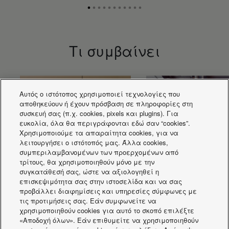
Τι συμβαίνει
Αυτός ο ιστότοπος χρησιμοποιεί τεχνολογίες που
αποθηκεύουν ή έχουν πρόσβαση σε πληροφορίες στη
συσκευή σας (π.χ. cookies, pixels και plugins). Για
ευκολία, όλα θα περιγράφονται εδώ σαν “cookies”.
Χρησιμοποιούμε τα απαραίτητα cookies, για να
λειτουργήσει ο ιστότοπός μας. Άλλα cookies,
συμπεριλαμβανομένων των προερχομένων από
τρίτους, θα χρησιμοποιηθούν μόνο με την
συγκατάθεσή σας, ώστε να αξιολογηθεί η
επισκεψιμότητα σας στην ιστοσελίδα και να σας
προβάλλει διαφημίσεις και υπηρεσίες σύμφωνες με
Σειρά μονάδων fan
Εξερευνήστε τη
τις προτιμήσεις σας. Εάν συμφωνείτε να
coil παρέχει
σειρά fan coils
χρησιμοποιηθούν cookies για αυτό το σκοπό επιλέξτε
υψηλότερο επίπεδο
«Αποδοχή όλων». Εάν επιθυμείτε να χρησιμοποιηθούν