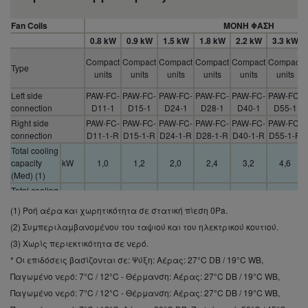
Fan Coils
ΜΟΝH ΦAΣΗ
0.8 kW
0.9 kW
1.5 kW
1.8 kW
2.2 kW
3.3 kW
Compact
Compact
Compact
Compact
Compact
Compact
Type
units
units
units
units
units
units
Left side
PAW-FC-
PAW-FC-
PAW-FC-
PAW-FC-
PAW-FC-
PAW-FC-
connection
D11-1
D15-1
D24-1
D28-1
D40-1
D55-1
Right side
PAW-FC-
PAW-FC-
PAW-FC-
PAW-FC-
PAW-FC-
PAW-FC-
connection
D11-1-R
D15-1-R
D24-1-R
D28-1-R
D40-1-R
D55-1-R
Total cooling
capacity
kW
1,0
1,2
2,0
2,4
3,2
4,6
(Med) (1)
Total cooling
capacity (S-
kW
1,5
1,7
2,5
3,2
4,6
5,8
(1) Ροή αέρα και χωρητικότητα σε στατική πίεση 0Pa.
Hi) (1)
(2) Συμπεριλαμβανομένου του ταψιού και του ηλεκτρικού κουτιού.
Sensible
cooling
(3) Χωρίς περιεκτικότητα σε νερό.
kW
0,8
0,9
1,5
1,8
2,2
3,3
capacity
* Οι επιδόσεις βασίζονται σε: Ψύξη: Αέρας: 27°C DB / 19°C WB,
(Med) (1)
Παγωμένο νερό: 7°C / 12°C - Θέρμανση: Αέρας: 27°C DB / 19°C WB,
Sensible
Παγωμένο νερό: 7°C / 12°C - Θέρμανση: Αέρας: 27°C DB / 19°C WB,
cooling
kW
1,1
1,3
1,9
2,3
3,3
4,5
capacity (S-