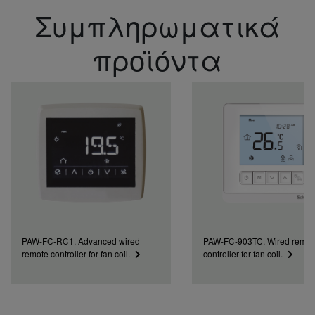
(Depth) (2)
Συμπληρωματικά
Weight (3)
kg
13
13
15
20
22
26
Sound
power
προϊόντα
dB(A)
33
31
30
30
34
38
global (S-
Lo)
Sound
power
dB(A)
40
43
45
44
46
51
global (Med)
Sound
power
dB(A)
49
50
52
51
56
58
global (S-Hi)
Sound
pressure
dB(A)
24
22
21
21
25
29
global (S-
Lo)
Sound
pressure
dB(A)
31
34
36
35
37
42
PAW-FC-RC1. Advanced wired
PAW-FC-903TC. Wired remot
global (Med)
remote controller for fan coil.
controller for fan coil.
Sound
pressure
dB(A)
40
41
43
42
47
49
global (S-Hi)
Static
pressure
Pa
30
30
50
50
70
70