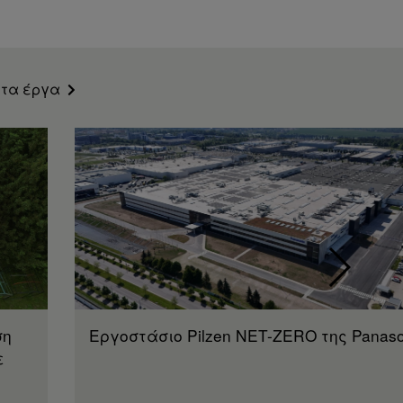
 τα έργα
ση
Εργοστάσιο Pilzen NET-ZERO της Panaso
ε