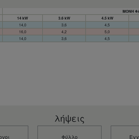
ΜΟΝH Φ
14 kW
3.6 kW
4.5 kW
14,0
3,6
4,5
16,0
4,2
5,0
14,0
3,6
4,5
λήψεις
ογοι
Φύλλο
Εγχ