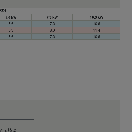
AΣΗ
5.6 kW
7.3 kW
10.6 kW
5,6
7,3
10,6
6,3
8,0
11,4
5,6
7,3
10,6
ειρίδιο