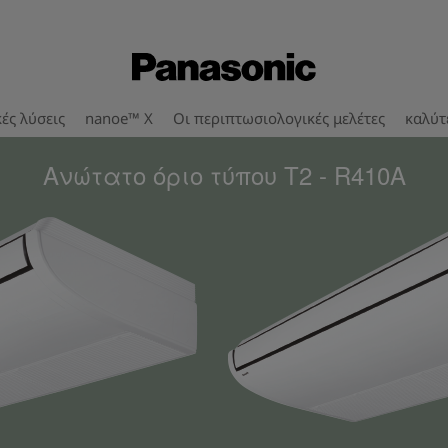
ές λύσεις
nanoe™ X
Οι περιπτωσιολογικές μελέτες
καλύτ
Ανώτατο όριο τύπου T2 - R410A