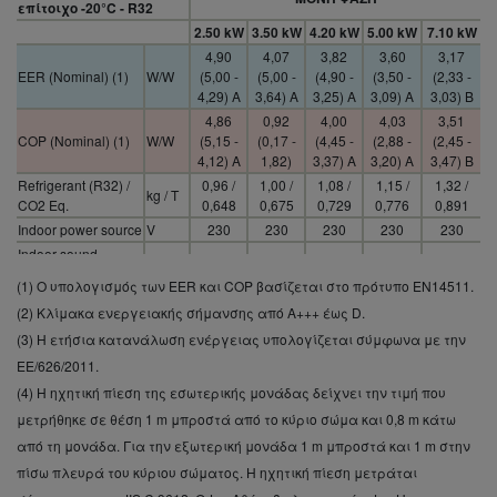
επίτοιχο -20°C - R32
2.50 kW
3.50 kW
4.20 kW
5.00 kW
7.10 kW
4,90
4,07
3,82
3,60
3,17
EER (Nominal) (1)
W/W
(5,00 -
(5,00 -
(4,90 -
(3,50 -
(2,33 -
4,29) A
3,64) A
3,25) A
3,09) A
3,03) B
4,86
0,92
4,00
4,03
3,51
COP (Nominal) (1)
W/W
(5,15 -
(0,17 -
(4,45 -
(2,88 -
(2,45 -
4,12) A
1,82)
3,37) A
3,20) A
3,47) B
Refrigerant (R32) /
0,96 /
1,00 /
1,08 /
1,15 /
1,32 /
kg / T
CO2 Eq.
0,648
0,675
0,729
0,776
0,891
Indoor power source
V
230
230
230
230
230
Indoor sound
pressure (Cool -Hi)
dB(A)
39
42
43
44
47
(1) Ο υπολογισμός των EER και COP βασίζεται στο πρότυπο EN14511.
(4)
(2) Κλίμακα ενεργειακής σήμανσης από A+++ έως D.
Outdoor sound
pressure (Cool -Hi)
dB(A)
46
48
48
48
52
(3) Η ετήσια κατανάλωση ενέργειας υπολογίζεται σύμφωνα με την
(4)
ΕΕ/626/2011.
4,86
0,92
4,00
4,03
3,51
(4) Η ηχητική πίεση της εσωτερικής μονάδας δείχνει την τιμή που
COP (Nominal) (1)
W/W
(5,15 -
(0,17 -
(4,45 -
(2,88 -
(2,45 -
μετρήθηκε σε θέση 1 m μπροστά από το κύριο σώμα και 0,8 m κάτω
4,12) A
1,82)
3,37) A
3,20) A
3,47) B
από τη μονάδα. Για την εξωτερική μονάδα 1 m μπροστά και 1 m στην
4,90
4,07
3,82
3,60
3,17
EER (Nominal) (1)
W/W
(5,00 -
(5,00 -
(4,90 -
(3,50 -
(2,33 -
πίσω πλευρά του κύριου σώματος. Η ηχητική πίεση μετράται
4,29) A
3,64) A
3,25) A
3,09) A
3,03) B