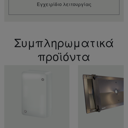
(Heat)
Εγχειρίδιο λειτουργίας
Indoor sound
pressure (Cool -Lo)
dB(A)
25
28
32
37
38
(4)
Indoor sound
pressure (Cool -Q-
dB(A)
21
21
29
30
35
Lo) (4)
Συμπληρωματικά
Indoor sound
pressure (Heat -Hi)
dB(A)
41
43
44
44
47
(4)
προϊόντα
Indoor sound
pressure (Heat -Lo)
dB(A)
27
30
35
37
38
(4)
Indoor sound
pressure (Heat -Q-
dB(A)
22
22
29
30
35
Lo) (4)