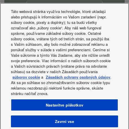
Portal za zaposlovanje
Táto webová stránka využíva technológie, ktoré ukladajú
alebo pristupujú k informáciám vo Vašom zariadení (napr.
súbory cookie, pixely a doplnky); tu sa budú všetky
označovať ako „súbory cookie“. Aby náš web fungoval
správne, používame základné súbory cookie. Ostatné
súbory cookie, vrátane tých od tretích strán, sa použijú iba
s Vašim súhlasom, aby bolo možné zobrazovať reklamu a
ponúkať služby v súlade s vašimi preferenciami. Ceníme si
Vaše súkromie a týmto Vás žiadame, aby ste nižšie uviedli
svoje preferencie. Viac informácií o našich súboroch cookie
a Vašich súvisiacich právach (vrátane práva na odvolanie
súhlasu) sa dozviete v našich Zásadách používania
súborov cookie
a
Zásadách ochrany osobných údajov
.
Ak sa po súhlase so zhromažďovaním súborov cookie typu
reklamou nezobrazujú niektoré funkcie správne, skúste
stránku načítať znova.
Facebook
Instagram
Youtube
LinkedIn
Nastavitve piškotkov
About us
Stopite v stik z nami
Zemljevid strani
Pravilnik o zasebnosti
Pravilnik o uporabi piškotkov
Data act
Novice
Energy labels
Zavrni vse
Area / Country