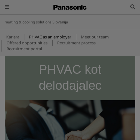
heating & cooling solutions Slovenija
Kariera
PHVAC as an employer
Meet our team
Offered opportunities
Recruitment process
Recruitment portal
PHVAC kot
delodajalec