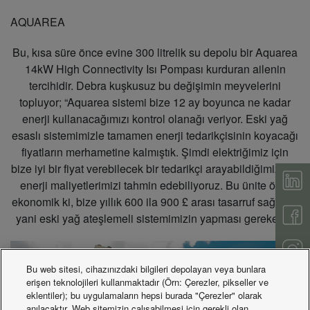
AQUAREA
Bu, kısa süre önce evine 300 litrelik su depolu bir Aquarea
14kW High Connectivity Isı Pompası kurduran ailenin
tercihidir. Debra kuşkusuz bu değişimin meyvelerini
topluyor; “Aquarea sistemi bize 12 ay boyunca ne kadar
enerji kullanacağımızı kontrol olanağı veriyor. Eski yağ
esaslı sistemimizle tamamen enerji tedarikçisinin koyacağı
fiyatların merhametine kalmıştık. Şimdi elektriğimiz için
bize iyi bir fiyat verebilecek bir tedarikçi arayabildiğimizden
enerji maliyetlerimizi tahmin edebiliyoruz. Bu ünite öyle
ekonomik ki, bize yıllık 600 ila 900 £ arası tasarruf sağlıyor;
yani eski yağ ateşlemeli sistemimizin yapması gerekeni."
Bu web sitesi, cihazınızdaki bilgileri depolayan veya bunlara
erişen teknolojileri kullanmaktadır (Örn: Çerezler, pikseller ve
eklentiler); bu uygulamaların hepsi burada "Çerezler" olarak
anılacaktır. Web sitemizin çalışabilmesi için gerekli olan