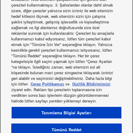
çerezleri kullanmaktayız. 3. Şahıslardan olanlar dahil olmak
üzere, diğer çerezler yalnızca sizin izniniz ile web sitemizin
hedef kitlesini ölçmek, web sitemizin sizin için çalışma
şeklini iyileştirmek, gelişmiş işlevsellik ve kişiselleştirme
sağlamak ve ilgi alanlarınız doğrultusunda size özel
reklamlar sunmak için kullanılacaktır. Çerezleri bu amaçlarla
kullanmamızı kabul ediyorsanız, lütfen tüm çerezleri kabul
etmek için "Tümüne İzin Ver" seçeneğine tıklayın. Yalnızca
kesinlikle gerekli çerezleri kullanmamızı istiyorsanız, lütfen
Kurulum Veri Aralığı: Aquarea Monoblok
"Tümünü Reddet" seçeneğine tıklayın. Her bir çerez
Ürün: Yüksek Performans
kategorisiyle ilgili seçim yapmak için lütfen "Çerez Ayarları
Miktar: 1
"na tıklayın. İstediğiniz zaman, web sitemizin sol alt
köşesinde bulunan mavi çerez simgesine tıklayarak izninizi
Aksesuar Yelpazesi: Aquarea
geri alabilir ve seçiminizi değiştirebilirsiniz. Daha fazla bilgi
Ürün: 300 litrelik Su Deposu
için lütfen
Çerez Politikamızı
ve
Gizlilik Bildirimimizi
Miktar: 1
ziyaret edin. Reklam tipi çerezlerin toplanmasına izin
verdikten sonra bazı işlevlerin düzgün görüntülenmemesi
halinde lütfen sayfayı yeniden yüklemeyi deneyin.
Facebook
Instagram
Youtube
LinkedIn
Tanımlama Bilgisi Ayarları
Hakkımızda
İletişim
Site Haritası
Kullanım Şartları
Gizlilik Politikası
Çerezler Politikası
Data act
Haberler
Energy labels
Tümünü Reddet