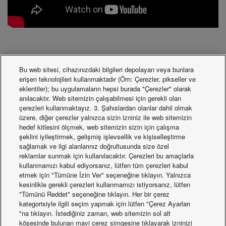
Bu web sitesi, cihazınızdaki bilgileri depolayan veya bunlara
erişen teknolojileri kullanmaktadır (Örn: Çerezler, pikseller ve
Validation and
eklentiler); bu uygulamaların hepsi burada "Çerezler" olarak
anılacaktır. Web sitemizin çalışabilmesi için gerekli olan
çerezleri kullanmaktayız. 3. Şahıslardan olanlar dahil olmak
test
üzere, diğer çerezler yalnızca sizin izniniz ile web sitemizin
hedef kitlesini ölçmek, web sitemizin sizin için çalışma
şeklini iyileştirmek, gelişmiş işlevsellik ve kişiselleştirme
sağlamak ve ilgi alanlarınız doğrultusunda size özel
reklamlar sunmak için kullanılacaktır. Çerezleri bu amaçlarla
Effects have been verified through
kullanmamızı kabul ediyorsanız, lütfen tüm çerezleri kabul
experiments by universities and research
etmek için "Tümüne İzin Ver" seçeneğine tıklayın. Yalnızca
kesinlikle gerekli çerezleri kullanmamızı istiyorsanız, lütfen
institutes.
"Tümünü Reddet" seçeneğine tıklayın. Her bir çerez
kategorisiyle ilgili seçim yapmak için lütfen "Çerez Ayarları
"na tıklayın. İstediğiniz zaman, web sitemizin sol alt
More information
(Available in English)
köşesinde bulunan mavi çerez simgesine tıklayarak izninizi