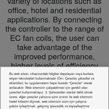
variety of locations such as
office, hotel and residential
applications. By connecting
the controller to the range of
EC fan coils, the user can
take advantage of the
improved performance,
higher levels of efficiency
and thus improved energy
Bu web sitesi, cihazınızdaki bilgileri depolayan veya bunlara
erişen teknolojileri kullanmaktadır (Örn: Çerezler, pikseller ve
savings.
eklentiler); bu uygulamaların hepsi burada "Çerezler" olarak
anılacaktır. Web sitemizin çalışabilmesi için gerekli olan
çerezleri kullanmaktayız. 3. Şahıslardan olanlar dahil olmak
üzere, diğer çerezler yalnızca sizin izniniz ile web sitemizin
hedef kitlesini ölçmek, web sitemizin sizin için çalışma
şeklini iyileştirmek, gelişmiş işlevsellik ve kişiselleştirme