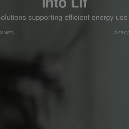
into Lif
lutions supporting efficient energy use 
SSINGEN
OVER C