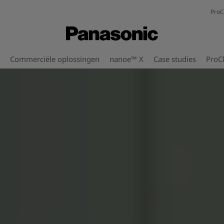
ProC
Commerciële oplossingen
nanoe™ X
Case studies
ProC