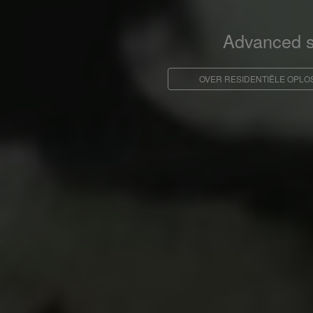
Advanced so
OVER RESIDENTIËLE OPLO