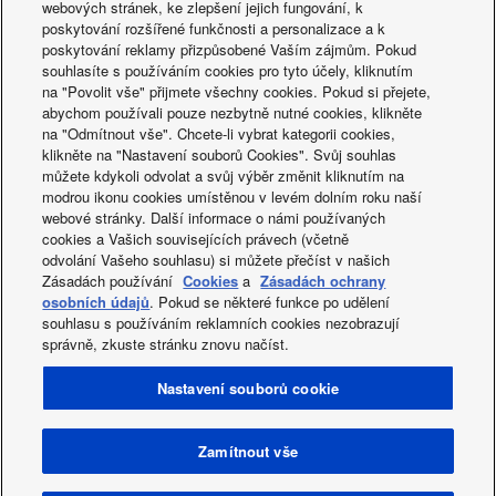
webových stránek, ke zlepšení jejich fungování, k
poskytování rozšířené funkčnosti a personalizace a k
poskytování reklamy přizpůsobené Vaším zájmům. Pokud
souhlasíte s používáním cookies pro tyto účely, kliknutím
Tým společnosti Panasonic
na "Povolit vše" přijmete všechny cookies. Pokud si přejete,
abychom používali pouze nezbytně nutné cookies, klikněte
a její partneři vám rádi
na "Odmítnout vše". Chcete-li vybrat kategorii cookies,
klikněte na "Nastavení souborů Cookies". Svůj souhlas
pomohou s projektem.
můžete kdykoli odvolat a svůj výběr změnit kliknutím na
modrou ikonu cookies umístěnou v levém dolním roku naší
webové stránky. Další informace o námi používaných
Kontakt
cookies a Vašich souvisejících právech (včetně
odvolání Vašeho souhlasu) si můžete přečíst v našich
Zásadách používání
Cookies
a
Zásadách ochrany
osobních údajů
. Pokud se některé funkce po udělení
souhlasu s používáním reklamních cookies nezobrazují
správně, zkuste stránku znovu načíst.
Facebook
Instagram
Youtube
LinkedIn
Nastavení souborů cookie
O NÁS
Kontakt
Mapa stránek
Podmínky využití
Zásady ochrany soukromí
Práce s cookies
Data act
Novinky
Energitický štítek
Zamítnout vše
Area / Země