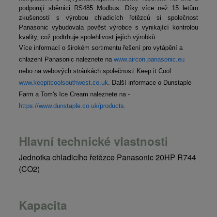
podporují sběrnici RS485 Modbus. Díky více než 15 letům
zkušeností s výrobou chladicích řetězců si společnost
Panasonic vybudovala pověst výrobce s vynikající kontrolou
kvality, což podtrhuje spolehlivost jejích výrobků.
Více informací o širokém sortimentu řešení pro vytápění a
chlazení Panasonic naleznete na
www.aircon.panasonic.eu
nebo na webových stránkách společnosti Keep it Cool
www.keepitcoolsouthwest.co.uk
. Další informace o Dunstaple
Farm a Tom's Ice Cream naleznete na -
https://www.dunstaple.co.uk/products.
Hlavní technické vlastnosti
Jednotka chladicího řetězce Panasonic 20HP R744
(CO2)
Kapacita