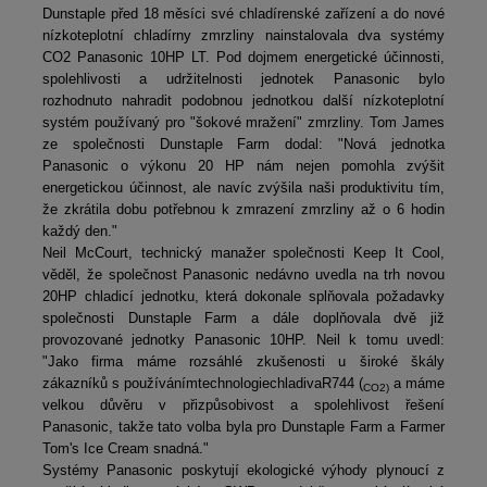
Dunstaple před 18 měsíci své chladírenské zařízení a do nové
nízkoteplotní chladírny zmrzliny nainstalovala dva systémy
CO2 Panasonic 10HP LT. Pod dojmem energetické účinnosti,
spolehlivosti a udržitelnosti jednotek Panasonic bylo
rozhodnuto nahradit podobnou jednotkou další nízkoteplotní
systém používaný pro "šokové mražení" zmrzliny. Tom James
ze společnosti Dunstaple Farm dodal: "Nová jednotka
Panasonic o výkonu 20 HP nám nejen pomohla zvýšit
energetickou účinnost, ale navíc zvýšila naši produktivitu tím,
že zkrátila dobu potřebnou k zmrazení zmrzliny až o 6 hodin
každý den."
Neil McCourt, technický manažer společnosti Keep It Cool,
věděl, že společnost Panasonic nedávno uvedla na trh novou
20HP chladicí jednotku, která dokonale splňovala požadavky
společnosti Dunstaple Farm a dále doplňovala dvě již
provozované jednotky Panasonic 10HP. Neil k tomu uvedl:
"Jako firma máme rozsáhlé zkušenosti u široké škály
zákazníků s používáním
technologie
chladiva
R744 (
a máme
CO2)
velkou důvěru v přizpůsobivost a spolehlivost řešení
Panasonic, takže tato volba byla pro Dunstaple Farm a Farmer
Tom's Ice Cream snadná."
Systémy Panasonic poskytují ekologické výhody plynoucí z