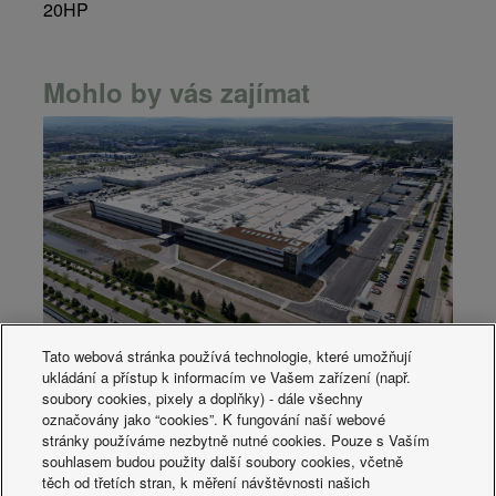
20HP
Mohlo by vás zajímat
Tato webová stránka používá technologie, které umožňují
Uhlíkově neutrální továrna Panasonic v
ukládání a přístup k informacím ve Vašem zařízení (např.
Plzni
soubory cookies, pixely a doplňky) - dále všechny
označovány jako “cookies”. K fungování naší webové
stránky používáme nezbytně nutné cookies. Pouze s Vaším
souhlasem budou použity další soubory cookies, včetně
těch od třetích stran, k měření návštěvnosti našich