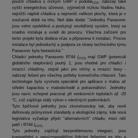
použití chladiva s nízkým GWP v podobě
, nabízejí také
CO2
vyšší energetickou účinnost, výjimečně nízkou hladinu hluku,
nejnižší náplně chladiva a nejmenší velikost plochy, která je v
současné době na trhu. Neil dále dodal: "Jednotky Panasonic
jsou velmi spolehlivé a poskytují osvědčený systém, který se
snadno instaluje a uvádí do provozu. Všechna zařízení pro
tento projekt byla dodána včas a připravena k instalaci. Proces
instalace byl jednoduchý a podpora ze strany technického týmu
Panasonic byla fantastická."
Chladicí jednotky Panasonic R744 (
mají GWP (potenciál
CO2)
globálního oteplování) pouhý 1, jsou vhodné pro chladicí i
mrazicí chladírny, stejně jako pro vitríny a mrazicí boxy -
nabízejí řešení pro všechny potřeby komerčního chlazení. Tato
technologie byla vyvinuta speciálně pro aplikace s malou až
střední kapacitou v maloobchodě a potravinářství. Jednotky
jsou navíc schopné pracovat při venkovních teplotách až -20
°C, což zajišťuje stálý výkon v náročných podmínkách.
Tyto špičkové jednotky jsou zkonstruovány tak, aby nově
definovaly průmyslové standardy a ekologické zájmy, kde nová
legislativa vyžaduje přijetí "alternativních" chladiv, mezi něž
patří i R744 (
.
CO2)
Tyto jednotky zajišťují bezproblémovou integraci, jsou
kompatibilní s nejvýznamnějšími řídicími řešeními na trhu a