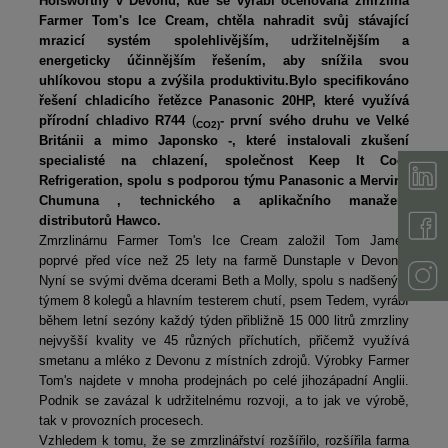
Holsworthy v Devonu, kde se vyrábí oceňovaná zmrzlina
Farmer Tom's Ice Cream, chtěla nahradit svůj stávající
mrazicí systém spolehlivějším, udržitelnějším a
energeticky účinnějším řešením, aby snížila svou
uhlíkovou stopu a zvýšila produktivitu.
Bylo specifikováno
řešení chladicího řetězce Panasonic 20HP, které využívá
přírodní chladivo R744
(
- první svého druhu ve Velké
CO2)
Británii a mimo Japonsko -, které instalovali zkušení
specialisté na chlazení, společnost Keep It Cool
Refrigeration, spolu s podporou týmu Panasonic a Mervina
Chumuna
, technického a aplikačního manažera
distributorů Hawco.
Zmrzlinárnu Farmer Tom's Ice Cream založil Tom James
poprvé před více než 25 lety na farmě Dunstaple v Devonu.
Nyní se svými dvěma dcerami Beth a Molly, spolu s nadšeným
týmem 8 kolegů a hlavním testerem chutí, psem Tedem, vyrábí
během letní sezóny každý týden přibližně 15 000 litrů zmrzliny
nejvyšší kvality ve 45 různých příchutích, přičemž využívá
smetanu a mléko z Devonu z místních zdrojů. Výrobky Farmer
Tom's najdete v mnoha prodejnách po celé jihozápadní Anglii.
Podnik se zavázal k udržitelnému rozvoji, a to jak ve výrobě,
tak v provozních procesech.
Vzhledem k tomu, že se zmrzlinářství rozšířilo, rozšířila farma