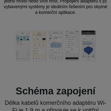
jedno místo nebo více míst. Propojení adaptéru s již
vybavenými systémy je ideálním řešením pro obytné
a komerční aplikace.
Schéma zapojení
Délka kabelů komerčního adaptéru Wi-
Fi je 1,9 m a připojuje se k vnitřní