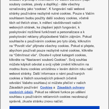
Délka komunikačního spoje:
1,9 m (včleno
soubory cookies, pixely a doplňky) - dále všechny
v dodávce)
označovány jako “cookies”. K fungování naší webové
stránky používáme nezbytně nutné cookies. Pouze s Vaším
souhlasem budou použity další soubory cookies, včetně
těch od třetích stran, k měření návštěvnosti našich
webových stránek, ke zlepšení jejich fungování, k
poskytování rozšířené funkčnosti a personalizace a k
Stáhněte si bezplatnou
poskytování reklamy přizpůsobené Vaším zájmům. Pokud
souhlasíte s používáním cookies pro tyto účely, kliknutím
aplikaci
na "Povolit vše" přijmete všechny cookies. Pokud si přejete,
abychom používali pouze nezbytně nutné cookies, klikněte
na "Odmítnout vše". Chcete-li vybrat kategorii cookies,
klikněte na "Nastavení souborů Cookies". Svůj souhlas
Stáhnout z obchodu App Store
můžete kdykoli odvolat a svůj výběr změnit kliknutím na
Získat na Google Play
modrou ikonu cookies umístěnou v levém dolním roku naší
webové stránky. Další informace o námi používaných
cookies a Vašich souvisejících právech (včetně
odvolání Vašeho souhlasu) si můžete přečíst v našich
Zásadách používání
Cookies
a
Zásadách ochrany
osobních údajů
. Pokud se některé funkce po udělení
souhlasu s používáním reklamních cookies nezobrazují
správně, zkuste stránku znovu načíst.
Facebook
Instagram
Youtube
LinkedIn