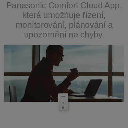
Panasonic Comfort Cloud App,
která umožňuje řízení,
monitorování, plánování a
upozornění na chyby.